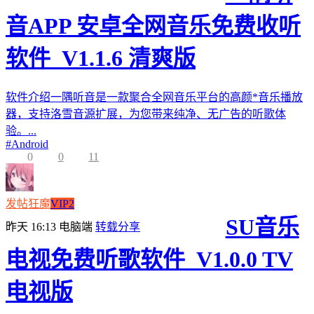
音APP 安卓全网音乐免费收听
软件_V1.1.6 清爽版
软件介绍一隅听音是一款聚合全网音乐平台的高颜*音乐播放
器，支持洛雪音源扩展，为您带来纯净、无广告的听歌体
验。...
#
Android
0
0
11
发帖狂魔
VIP2
SU音乐
昨天 16:13
电脑端
转载分享
电视免费听歌软件_V1.0.0 TV
电视版