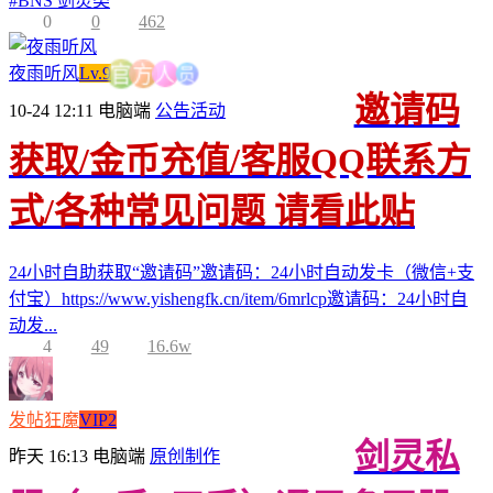
#
BNS 剑灵类
0
0
462
员
人
夜雨听风
Lv.9
方
官
邀请码
10-24 12:11
电脑端
公告活动
获取/金币充值/客服QQ联系方
式/各种常见问题 请看此贴
24小时自助获取“邀请码”邀请码：24小时自动发卡（微信+支
付宝）https://www.yishengfk.cn/item/6mrlcp邀请码：24小时自
动发...
4
49
16.6w
发帖狂魔
VIP2
剑灵私
昨天 16:13
电脑端
原创制作