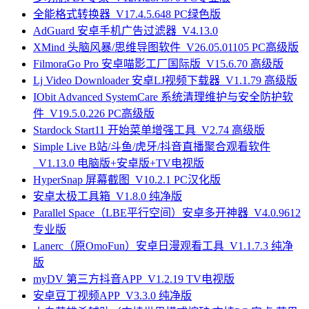
全能格式转换器_V17.4.5.648 PC绿色版
AdGuard 安卓手机广告过滤器_V4.13.0
XMind 头脑风暴/思维导图软件_V26.05.01105 PC高级版
FilmoraGo Pro 安卓喵影工厂国际版_V15.6.70 高级版
Lj Video Downloader 安卓LJ视频下载器_V1.1.79 高级版
IObit Advanced SystemCare 系统清理维护与安全防护软
件_V19.5.0.226 PC高级版
Stardock Start11 开始菜单增强工具_V2.74 高级版
Simple Live B站/斗鱼/虎牙/抖音直播聚合观看软件
_V1.13.0 电脑版+安卓版+TV电视版
HyperSnap 屏幕截图_V10.2.1 PC汉化版
安卓太极工具箱_V1.8.0 纯净版
Parallel Space（LBE平行空间）安卓多开神器_V4.0.9612
专业版
Lanerc（原OmoFun）安卓日漫观看工具_V1.1.7.3 纯净
版
myDV 第三方抖音APP_V1.2.19 TV电视版
安卓豆丁视频APP_V3.3.0 纯净版