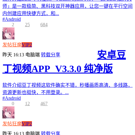
师」是一款极简、黑科技双开神器应用，让您一键在平行空间
内创建应用快捷方式，和...
#
Android
2
25
684
发帖狂魔
VIP2
安卓豆
昨天 16:13
电脑端
转载分享
丁视频APP_V3.3.0 纯净版
软件介绍豆丁视频这软件确实不错，秒播画质高清、多线路，
资源更新也挺快，不用登录。...
#
Android
0
12
467
发帖狂魔
VIP2
昨天 16:13
电脑端
转载分享