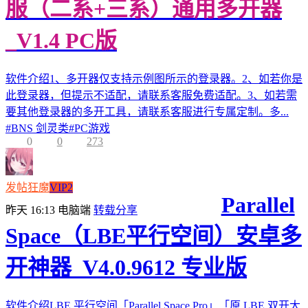
服（二系+三系）通用多开器
_V1.4 PC版
软件介绍1、多开器仅支持示例图所示的登录器。2、如若你是
此登录器，但提示不适配，请联系客服免费适配。3、如若需
要其他登录器的多开工具，请联系客服进行专属定制。多...
#
BNS 剑灵类
#
PC游戏
0
0
273
发帖狂魔
VIP2
Parallel
昨天 16:13
电脑端
转载分享
Space（LBE平行空间）安卓多
开神器_V4.0.9612 专业版
软件介绍LBE 平行空间「Parallel Space Pro」「原 LBE 双开大