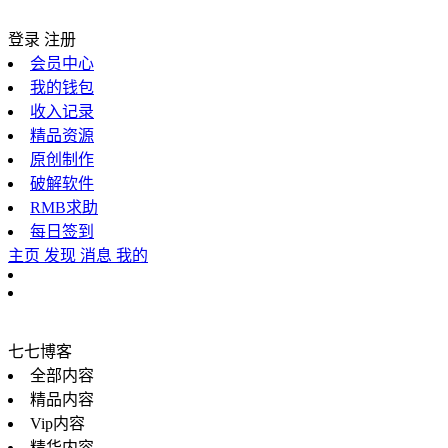
登录
注册
会员中心
我的钱包
收入记录
精品资源
原创制作
破解软件
RMB求助
每日签到
主页
发现
消息
我的
七七博客
全部内容
精品内容
Vip内容
精华内容