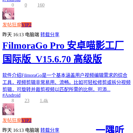
0
0
160
发帖狂魔
VIP2
昨天 16:13
电脑端
转载分享
FilmoraGo Pro 安卓喵影工厂
国际版_V15.6.70 高级版
软件介绍FilmoraGo是一个基本涵盖用户视频编辑需求的综合
工具，视频剪辑非常易用、流畅。比如可轻松修剪或拆分视频
剪辑，可旋转并裁剪视频以匹配所需的比例，可添...
#
Android
8
23
1.4k
发帖狂魔
VIP2
一隅听
昨天 16:13
电脑端
转载分享