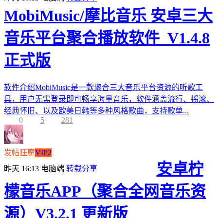
MobiMusic/摩比音乐 安卓三大
音乐平台聚合播放软件_V1.4.8
正式版
软件介绍MobiMusic是一款聚合三大音乐平台资源的听歌工
具，用户无需登录即可畅享海量音乐，软件涵盖流行、摇滚、
经典怀旧、以及欧美日韩等多种风格歌曲，支持歌单...
0
5
281
发帖狂魔
VIP2
安卓柠
昨天 16:13
电脑端
转载分享
檬音乐APP（聚合全网音乐资
源）V3.2.1 更新版