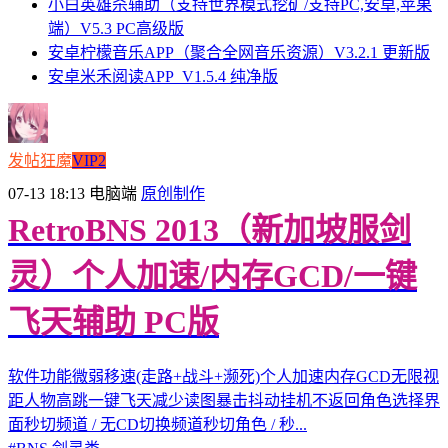
小白英雄杀辅助（支持世界模式挖矿/支持PC,安卓,苹果
端）V5.3 PC高级版
安卓柠檬音乐APP（聚合全网音乐资源）V3.2.1 更新版
安卓米禾阅读APP_V1.5.4 纯净版
发帖狂魔
VIP2
07-13 18:13
电脑端
原创制作
RetroBNS 2013（新加坡服剑
灵）个人加速/内存GCD/一键
飞天辅助 PC版
软件功能微弱移速(走路+战斗+濒死)个人加速内存GCD无限视
距人物高跳一键飞天减少读图暴击抖动挂机不返回角色选择界
面秒切频道 / 无CD切换频道秒切角色 / 秒...