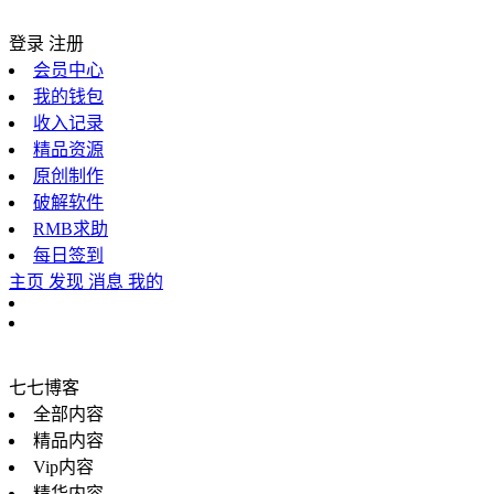
登录
注册
会员中心
我的钱包
收入记录
精品资源
原创制作
破解软件
RMB求助
每日签到
主页
发现
消息
我的
七七博客
全部内容
精品内容
Vip内容
精华内容