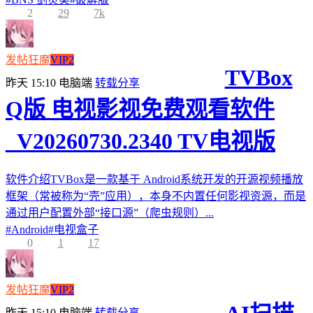
2
29
7k
发帖狂魔
VIP2
TVBox
昨天 15:10
电脑端
转载分享
Q版 电视影视免费观看软件
_V20260730.2340 TV电视版
软件介绍TVBox是一款基于 Android系统开发的开源视频播放
框架（常被称为“壳”应用），本身不内置任何影视资源，而是
通过用户配置外部“接口源”（爬虫规则）...
#
Android
#
电视盒子
0
1
17
发帖狂魔
VIP2
昨天 15:10
电脑端
转载分享