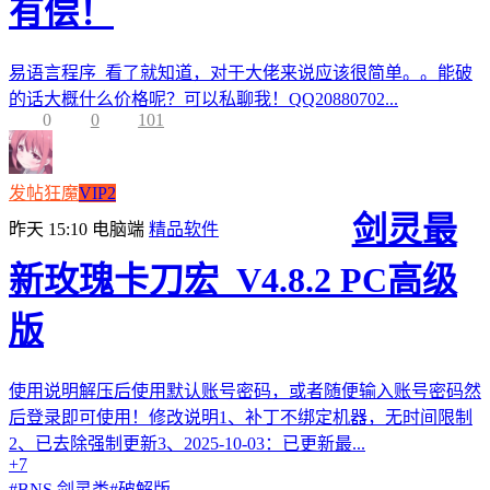
有偿！
易语言程序 看了就知道，对于大佬来说应该很简单。。能破
的话大概什么价格呢？可以私聊我！QQ20880702...
0
0
101
发帖狂魔
VIP2
剑灵最
昨天 15:10
电脑端
精品软件
新玫瑰卡刀宏_V4.8.2 PC高级
版
使用说明解压后使用默认账号密码，或者随便输入账号密码然
后登录即可使用！修改说明1、补丁不绑定机器，无时间限制
2、已去除强制更新3、2025-10-03：已更新最...
+7
#
BNS 剑灵类
#
破解版