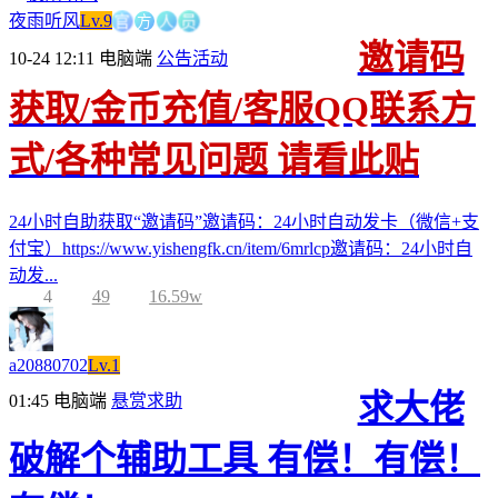
官
方
人
员
夜雨听风
Lv.9
邀请码
10-24 12:11
电脑端
公告活动
获取/金币充值/客服QQ联系方
式/各种常见问题 请看此贴
24小时自助获取“邀请码”邀请码：24小时自动发卡（微信+支
付宝）https://www.yishengfk.cn/item/6mrlcp邀请码：24小时自
动发...
4
49
16.59w
a20880702
Lv.1
求大佬
01:45
电脑端
悬赏求助
破解个辅助工具 有偿！有偿！