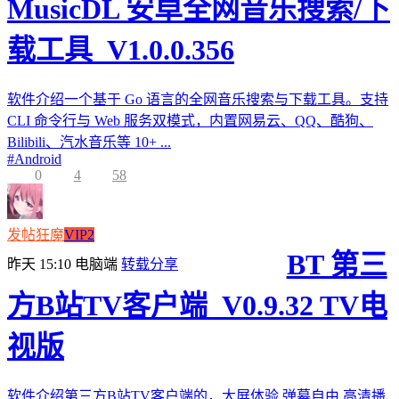
MusicDL 安卓全网音乐搜索/下
载工具_V1.0.0.356
软件介绍一个基于 Go 语言的全网音乐搜索与下载工具。支持
CLI 命令行与 Web 服务双模式，内置网易云、QQ、酷狗、
Bilibili、汽水音乐等 10+ ...
#
Android
0
4
58
发帖狂魔
VIP2
BT 第三
昨天 15:10
电脑端
转载分享
方B站TV客户端_V0.9.32 TV电
视版
软件介绍第三方B站TV客户端的，大屏体验,弹幕自由,高清播