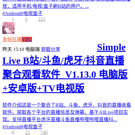
放，适用手机/电视/盒子刷B站的用户。...
#
Android
#
电视盒子
1
5
222
发帖狂魔
VIP2
Simple
昨天 15:10
电脑端
转载分享
Live B站/斗鱼/虎牙/抖音直播
聚合观看软件_V1.13.0 电脑版
+安卓版+TV电视版
软件介绍这是一个聚合了B站、斗鱼、虎牙、抖音的直播收看
软件。获取各个平台的直播信息及弹幕，基于AllLive项目实
现。支持直播平台虎牙直播斗鱼直播哔哩哔哩直播抖...
#
Android
#
电视盒子
0
23
740