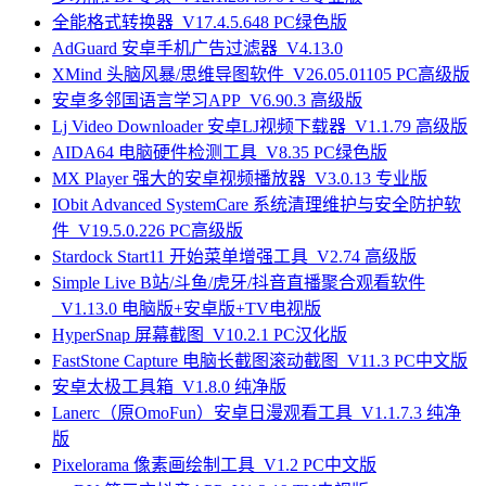
全能格式转换器_V17.4.5.648 PC绿色版
AdGuard 安卓手机广告过滤器_V4.13.0
XMind 头脑风暴/思维导图软件_V26.05.01105 PC高级版
安卓多邻国语言学习APP_V6.90.3 高级版
Lj Video Downloader 安卓LJ视频下载器_V1.1.79 高级版
AIDA64 电脑硬件检测工具_V8.35 PC绿色版
MX Player 强大的安卓视频播放器_V3.0.13 专业版
IObit Advanced SystemCare 系统清理维护与安全防护软
件_V19.5.0.226 PC高级版
Stardock Start11 开始菜单增强工具_V2.74 高级版
Simple Live B站/斗鱼/虎牙/抖音直播聚合观看软件
_V1.13.0 电脑版+安卓版+TV电视版
HyperSnap 屏幕截图_V10.2.1 PC汉化版
FastStone Capture 电脑长截图滚动截图_V11.3 PC中文版
安卓太极工具箱_V1.8.0 纯净版
Lanerc（原OmoFun）安卓日漫观看工具_V1.1.7.3 纯净
版
Pixelorama 像素画绘制工具_V1.2 PC中文版