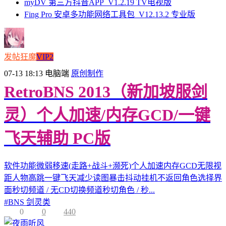
myDV 第三方抖音APP_V1.2.19 TV电视版
Fing Pro 安卓多功能网络工具包_V12.13.2 专业版
发帖狂魔
VIP2
07-13 18:13
电脑端
原创制作
RetroBNS 2013（新加坡服剑
灵）个人加速/内存GCD/一键
飞天辅助 PC版
软件功能微弱移速(走路+战斗+濒死)个人加速内存GCD无限视
距人物高跳一键飞天减少读图暴击抖动挂机不返回角色选择界
面秒切频道 / 无CD切换频道秒切角色 / 秒...
#
BNS 剑灵类
0
0
440