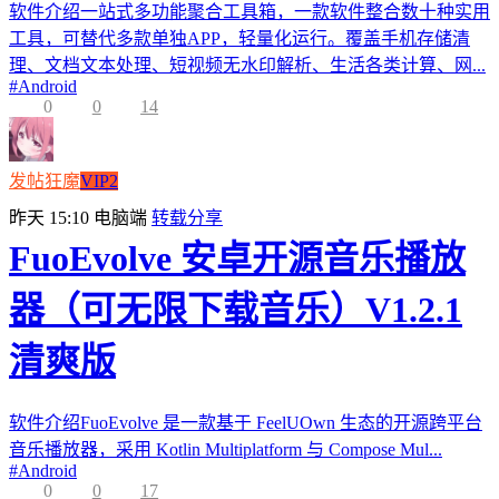
软件介绍一站式多功能聚合工具箱，一款软件整合数十种实用
工具，可替代多款单独APP，轻量化运行。覆盖手机存储清
理、文档文本处理、短视频无水印解析、生活各类计算、网...
#
Android
0
0
14
发帖狂魔
VIP2
昨天 15:10
电脑端
转载分享
FuoEvolve 安卓开源音乐播放
器（可无限下载音乐）V1.2.1
清爽版
软件介绍FuoEvolve 是一款基于 FeelUOwn 生态的开源跨平台
音乐播放器，采用 Kotlin Multiplatform 与 Compose Mul...
#
Android
0
0
17