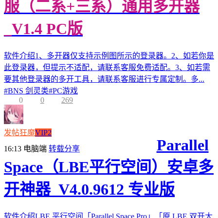
服（二系+三系）通用多开器
_V1.4 PC版
软件介绍1、多开器仅支持示例图所示的登录器。2、如若你是
此登录器，但提示不适配，请联系客服免费适配。3、如若需
要其他登录器的多开工具，请联系客服进行专属定制。多...
#
BNS 剑灵类
#
PC游戏
0
0
269
发帖狂魔
VIP2
Parallel
16:13
电脑端
转载分享
Space（LBE平行空间）安卓多
开神器_V4.0.9612 专业版
软件介绍LBE 平行空间「Parallel Space Pro」「原 LBE 双开大