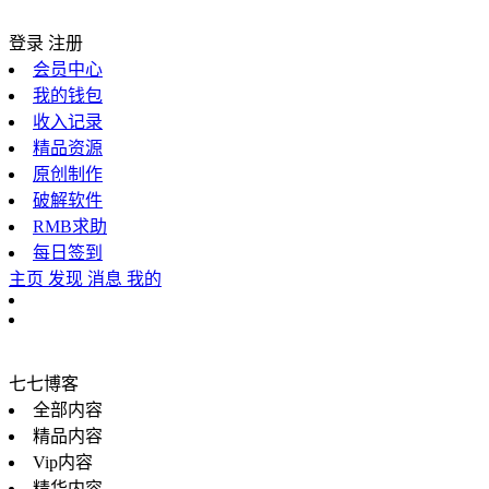
登录
注册
会员中心
我的钱包
收入记录
精品资源
原创制作
破解软件
RMB求助
每日签到
主页
发现
消息
我的
七七博客
全部内容
精品内容
Vip内容
精华内容