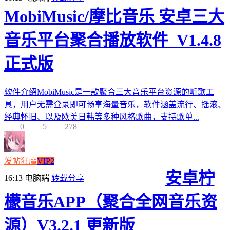
MobiMusic/摩比音乐 安卓三大
音乐平台聚合播放软件_V1.4.8
正式版
软件介绍MobiMusic是一款聚合三大音乐平台资源的听歌工
具，用户无需登录即可畅享海量音乐，软件涵盖流行、摇滚、
经典怀旧、以及欧美日韩等多种风格歌曲，支持歌单...
0
5
278
发帖狂魔
VIP2
安卓柠
16:13
电脑端
转载分享
檬音乐APP（聚合全网音乐资
源）V3.2.1 更新版