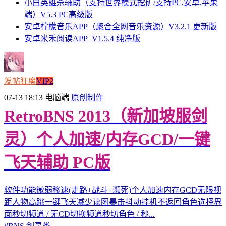
小白英雄杀辅助（支持世界模式挖矿/支持PC,安卓,苹果
端）V5.3 PC高级版
安卓柠檬音乐APP（聚合全网音乐资源）V3.2.1 更新版
安卓米禾阅读APP_V1.5.4 纯净版
发帖狂魔
VIP2
07-13 18:13
电脑端
原创制作
RetroBNS 2013（新加坡服剑
灵）个人加速/内存GCD/一键
飞天辅助 PC版
软件功能微弱移速(走路+战斗+濒死)个人加速内存GCD无限视
距人物高跳一键飞天减少读图暴击抖动挂机不返回角色选择界
面秒切频道 / 无CD切换频道秒切角色 / 秒...