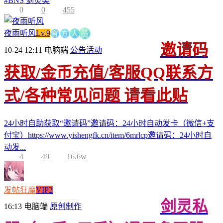
#
BNS 剑灵类
0
0
455
官
方
夜雨听风
Lv.9
人
员
邀请码
10-24 12:11
电脑端
公告活动
获取/金币充值/客服QQ联系方
式/各种常见问题 请看此贴
24小时自助获取“邀请码”邀请码：24小时自动发卡（微信+支
付宝）https://www.yishengfk.cn/item/6mrlcp邀请码：24小时自
动发...
4
49
16.6w
发帖狂魔
VIP2
剑灵私
16:13
电脑端
原创制作