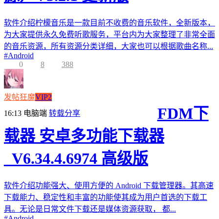
软件介绍柠檬音乐是一款目前不收费的音乐软件，全新版本，
为大家提供永久免费听歌服务，平台内为大家整理了非常全面
的音乐资源，所有资源分类详细，大家也可以根据歌曲名称...
#
Android
0
8
388
发帖狂魔
VIP2
FDM下
16:13
电脑端
转载分享
载器 安卓多功能下载器
_V6.34.4.6974 高级版
软件介绍功能强大、使用方便的 Android 下载管理器。其高速
下载能力、稳定性和丰富的功能使其成为用户首选的下载工
具。无论是日常文件下载还是媒体资源获取， 都...
#
Android