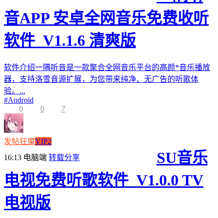
音APP 安卓全网音乐免费收听
软件_V1.1.6 清爽版
软件介绍一隅听音是一款聚合全网音乐平台的高颜*音乐播放
器，支持洛雪音源扩展，为您带来纯净、无广告的听歌体
验。...
#
Android
0
0
7
发帖狂魔
VIP2
SU音乐
16:13
电脑端
转载分享
电视免费听歌软件_V1.0.0 TV
电视版