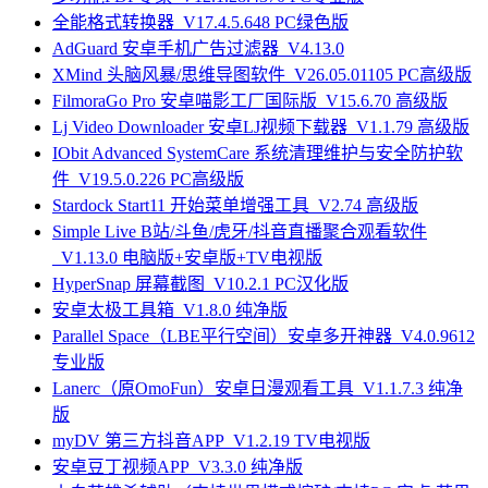
全能格式转换器_V17.4.5.648 PC绿色版
AdGuard 安卓手机广告过滤器_V4.13.0
XMind 头脑风暴/思维导图软件_V26.05.01105 PC高级版
FilmoraGo Pro 安卓喵影工厂国际版_V15.6.70 高级版
Lj Video Downloader 安卓LJ视频下载器_V1.1.79 高级版
IObit Advanced SystemCare 系统清理维护与安全防护软
件_V19.5.0.226 PC高级版
Stardock Start11 开始菜单增强工具_V2.74 高级版
Simple Live B站/斗鱼/虎牙/抖音直播聚合观看软件
_V1.13.0 电脑版+安卓版+TV电视版
HyperSnap 屏幕截图_V10.2.1 PC汉化版
安卓太极工具箱_V1.8.0 纯净版
Parallel Space（LBE平行空间）安卓多开神器_V4.0.9612
专业版
Lanerc（原OmoFun）安卓日漫观看工具_V1.1.7.3 纯净
版
myDV 第三方抖音APP_V1.2.19 TV电视版
安卓豆丁视频APP_V3.3.0 纯净版