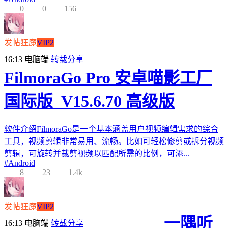
0
0
156
发帖狂魔
VIP2
16:13
电脑端
转载分享
FilmoraGo Pro 安卓喵影工厂
国际版_V15.6.70 高级版
软件介绍FilmoraGo是一个基本涵盖用户视频编辑需求的综合
工具，视频剪辑非常易用、流畅。比如可轻松修剪或拆分视频
剪辑，可旋转并裁剪视频以匹配所需的比例，可添...
#
Android
8
23
1.4k
发帖狂魔
VIP2
一隅听
16:13
电脑端
转载分享