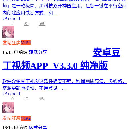
师」是一款极简、黑科技双开神器应用，让您一键在平行空间
内创建应用快捷方式，和...
#
Android
2
25
680
发帖狂魔
VIP2
安卓豆
16:13
电脑端
转载分享
丁视频APP_V3.3.0 纯净版
软件介绍豆丁视频这软件确实不错，秒播画质高清、多线路，
资源更新也挺快，不用登录。...
#
Android
0
12
464
发帖狂魔
VIP2
16:13
电脑端
转载分享