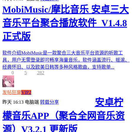
MobiMusic/摩比音乐 安卓三大
音乐平台聚合播放软件_V1.4.8
正式版
软件介绍MobiMusic是一款聚合三大音乐平台资源的听歌工
具，用户无需登录即可畅享海量音乐，软件涵盖流行、摇滚、
经典怀旧、以及欧美日韩等多种风格歌曲，支持歌单...
0
5
282
发帖狂魔
VIP2
安卓柠
昨天 16:13
电脑端
转载分享
檬音乐APP（聚合全网音乐资
源）V3.2.1 更新版