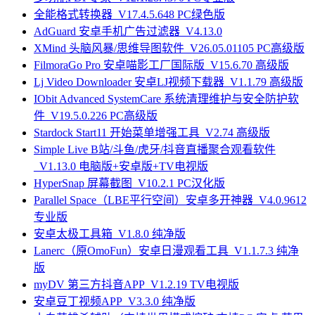
全能格式转换器_V17.4.5.648 PC绿色版
AdGuard 安卓手机广告过滤器_V4.13.0
XMind 头脑风暴/思维导图软件_V26.05.01105 PC高级版
FilmoraGo Pro 安卓喵影工厂国际版_V15.6.70 高级版
Lj Video Downloader 安卓LJ视频下载器_V1.1.79 高级版
IObit Advanced SystemCare 系统清理维护与安全防护软
件_V19.5.0.226 PC高级版
Stardock Start11 开始菜单增强工具_V2.74 高级版
Simple Live B站/斗鱼/虎牙/抖音直播聚合观看软件
_V1.13.0 电脑版+安卓版+TV电视版
HyperSnap 屏幕截图_V10.2.1 PC汉化版
Parallel Space（LBE平行空间）安卓多开神器_V4.0.9612
专业版
安卓太极工具箱_V1.8.0 纯净版
Lanerc（原OmoFun）安卓日漫观看工具_V1.1.7.3 纯净
版
myDV 第三方抖音APP_V1.2.19 TV电视版
安卓豆丁视频APP_V3.3.0 纯净版