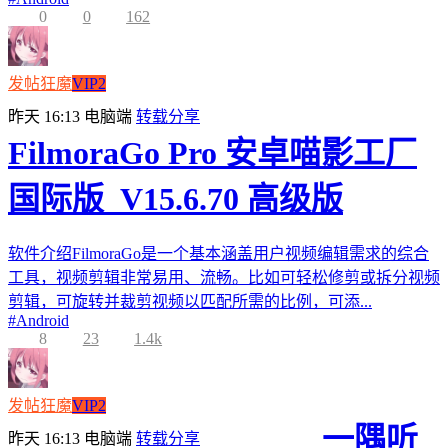
0
0
162
发帖狂魔
VIP2
昨天 16:13
电脑端
转载分享
FilmoraGo Pro 安卓喵影工厂
国际版_V15.6.70 高级版
软件介绍FilmoraGo是一个基本涵盖用户视频编辑需求的综合
工具，视频剪辑非常易用、流畅。比如可轻松修剪或拆分视频
剪辑，可旋转并裁剪视频以匹配所需的比例，可添...
#
Android
8
23
1.4k
发帖狂魔
VIP2
一隅听
昨天 16:13
电脑端
转载分享