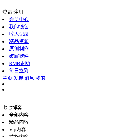
登录
注册
会员中心
我的钱包
收入记录
精品资源
原创制作
破解软件
RMB求助
每日签到
主页
发现
消息
我的
七七博客
全部内容
精品内容
Vip内容
精华内容