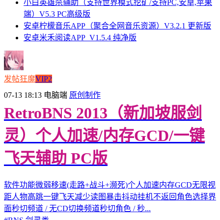
小白英雄杀辅助（支持世界模式挖矿/支持PC,安卓,苹果
端）V5.3 PC高级版
安卓柠檬音乐APP（聚合全网音乐资源）V3.2.1 更新版
安卓米禾阅读APP_V1.5.4 纯净版
发帖狂魔
VIP2
07-13 18:13
电脑端
原创制作
RetroBNS 2013（新加坡服剑
灵）个人加速/内存GCD/一键
飞天辅助 PC版
软件功能微弱移速(走路+战斗+濒死)个人加速内存GCD无限视
距人物高跳一键飞天减少读图暴击抖动挂机不返回角色选择界
面秒切频道 / 无CD切换频道秒切角色 / 秒...