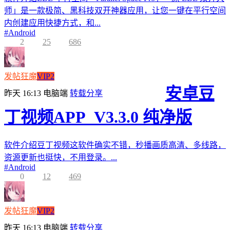
师」是一款极简、黑科技双开神器应用，让您一键在平行空间
内创建应用快捷方式，和...
#
Android
2
25
686
发帖狂魔
VIP2
安卓豆
昨天 16:13
电脑端
转载分享
丁视频APP_V3.3.0 纯净版
软件介绍豆丁视频这软件确实不错，秒播画质高清、多线路，
资源更新也挺快，不用登录。...
#
Android
0
12
469
发帖狂魔
VIP2
昨天 16:13
电脑端
转载分享