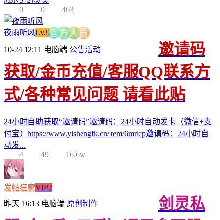
#
BNS 剑灵类
0
0
463
夜雨听风
Lv.9
员
人
官
方
邀请码
10-24 12:11
电脑端
公告活动
获取/金币充值/客服QQ联系方
式/各种常见问题 请看此贴
24小时自助获取“邀请码”邀请码：24小时自动发卡（微信+支
付宝）https://www.yishengfk.cn/item/6mrlcp邀请码：24小时自
动发...
4
49
16.6w
发帖狂魔
VIP2
剑灵私
昨天 16:13
电脑端
原创制作