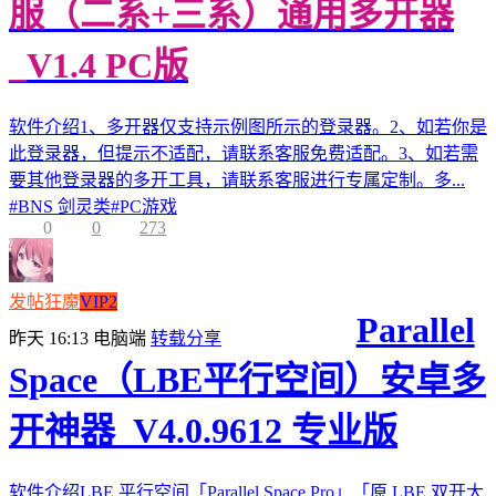
服（二系+三系）通用多开器
_V1.4 PC版
软件介绍1、多开器仅支持示例图所示的登录器。2、如若你是
此登录器，但提示不适配，请联系客服免费适配。3、如若需
要其他登录器的多开工具，请联系客服进行专属定制。多...
#
BNS 剑灵类
#
PC游戏
0
0
273
发帖狂魔
VIP2
Parallel
昨天 16:13
电脑端
转载分享
Space（LBE平行空间）安卓多
开神器_V4.0.9612 专业版
软件介绍LBE 平行空间「Parallel Space Pro」「原 LBE 双开大