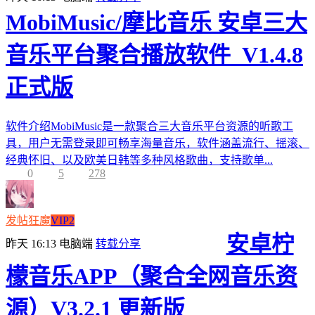
MobiMusic/摩比音乐 安卓三大
音乐平台聚合播放软件_V1.4.8
正式版
软件介绍MobiMusic是一款聚合三大音乐平台资源的听歌工
具，用户无需登录即可畅享海量音乐，软件涵盖流行、摇滚、
经典怀旧、以及欧美日韩等多种风格歌曲，支持歌单...
0
5
278
发帖狂魔
VIP2
安卓柠
昨天 16:13
电脑端
转载分享
檬音乐APP（聚合全网音乐资
源）V3.2.1 更新版