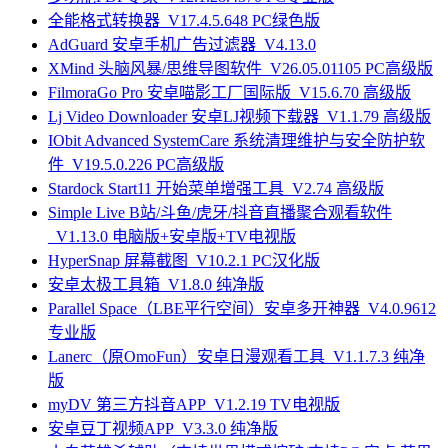
全能格式转换器_V17.4.5.648 PC绿色版
AdGuard 安卓手机广告过滤器_V4.13.0
XMind 头脑风暴/思维导图软件_V26.05.01105 PC高级版
FilmoraGo Pro 安卓喵影工厂国际版_V15.6.70 高级版
Lj Video Downloader 安卓LJ视频下载器_V1.1.79 高级版
IObit Advanced SystemCare 系统清理维护与安全防护软
件_V19.5.0.226 PC高级版
Stardock Start11 开始菜单增强工具_V2.74 高级版
Simple Live B站/斗鱼/虎牙/抖音直播聚合观看软件
_V1.13.0 电脑版+安卓版+TV电视版
HyperSnap 屏幕截图_V10.2.1 PC汉化版
安卓太极工具箱_V1.8.0 纯净版
Parallel Space（LBE平行空间）安卓多开神器_V4.0.9612
专业版
Lanerc（原OmoFun）安卓日漫观看工具_V1.1.7.3 纯净
版
myDV 第三方抖音APP_V1.2.19 TV电视版
安卓豆丁视频APP_V3.3.0 纯净版