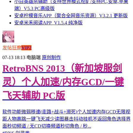
小白英雄杀辅助（支持世界模式挖矿/支持PC,安卓,苹果
端）V5.3 PC高级版
安卓柠檬音乐APP（聚合全网音乐资源）V3.2.1 更新版
安卓米禾阅读APP_V1.5.4 纯净版
发帖狂魔
VIP2
07-13 18:13
电脑端
原创制作
RetroBNS 2013（新加坡服剑
灵）个人加速/内存GCD/一键
飞天辅助 PC版
软件功能微弱移速(走路+战斗+濒死)个人加速内存GCD无限视
距人物高跳一键飞天减少读图暴击抖动挂机不返回角色选择界
面秒切频道 / 无CD切换频道秒切角色 / 秒...