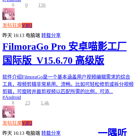
0
0
156
发帖狂魔
VIP2
昨天 16:13
电脑端
转载分享
FilmoraGo Pro 安卓喵影工厂
国际版_V15.6.70 高级版
软件介绍FilmoraGo是一个基本涵盖用户视频编辑需求的综合
工具，视频剪辑非常易用、流畅。比如可轻松修剪或拆分视频
剪辑，可旋转并裁剪视频以匹配所需的比例，可添...
#
Android
8
23
1.4k
发帖狂魔
VIP2
一隅听
昨天 16:13
电脑端
转载分享