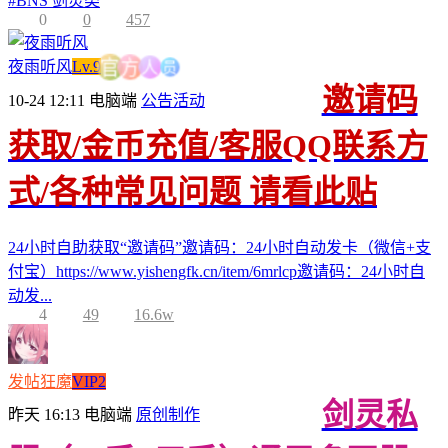
#
BNS 剑灵类
0
0
457
员
人
夜雨听风
Lv.9
方
官
邀请码
10-24 12:11
电脑端
公告活动
获取/金币充值/客服QQ联系方
式/各种常见问题 请看此贴
24小时自助获取“邀请码”邀请码：24小时自动发卡（微信+支
付宝）https://www.yishengfk.cn/item/6mrlcp邀请码：24小时自
动发...
4
49
16.6w
发帖狂魔
VIP2
剑灵私
昨天 16:13
电脑端
原创制作