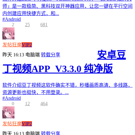
师」是一款极简、黑科技双开神器应用，让您一键在平行空间
内创建应用快捷方式，和...
#
Android
2
25
681
发帖狂魔
VIP2
安卓豆
昨天 16:13
电脑端
转载分享
丁视频APP_V3.3.0 纯净版
软件介绍豆丁视频这软件确实不错，秒播画质高清、多线路，
资源更新也挺快，不用登录。...
#
Android
0
12
464
发帖狂魔
VIP2
昨天 16:13
电脑端
转载分享