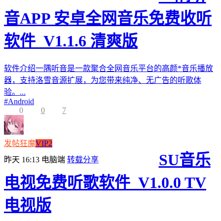
音APP 安卓全网音乐免费收听
软件_V1.1.6 清爽版
软件介绍一隅听音是一款聚合全网音乐平台的高颜*音乐播放
器，支持洛雪音源扩展，为您带来纯净、无广告的听歌体
验。...
#
Android
0
0
7
发帖狂魔
VIP2
SU音乐
昨天 16:13
电脑端
转载分享
电视免费听歌软件_V1.0.0 TV
电视版