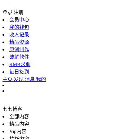
登录
注册
会员中心
我的钱包
收入记录
精品资源
原创制作
破解软件
RMB求助
每日签到
主页
发现
消息
我的
七七博客
全部内容
精品内容
Vip内容
精华内容