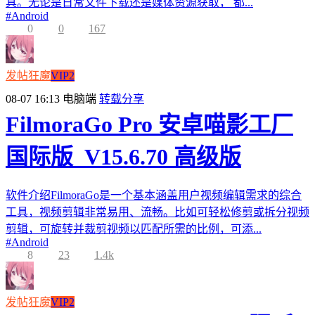
具。无论是日常文件下载还是媒体资源获取， 都...
#
Android
0
0
167
发帖狂魔
VIP2
08-07 16:13
电脑端
转载分享
FilmoraGo Pro 安卓喵影工厂
国际版_V15.6.70 高级版
软件介绍FilmoraGo是一个基本涵盖用户视频编辑需求的综合
工具，视频剪辑非常易用、流畅。比如可轻松修剪或拆分视频
剪辑，可旋转并裁剪视频以匹配所需的比例，可添...
#
Android
8
23
1.4k
发帖狂魔
VIP2