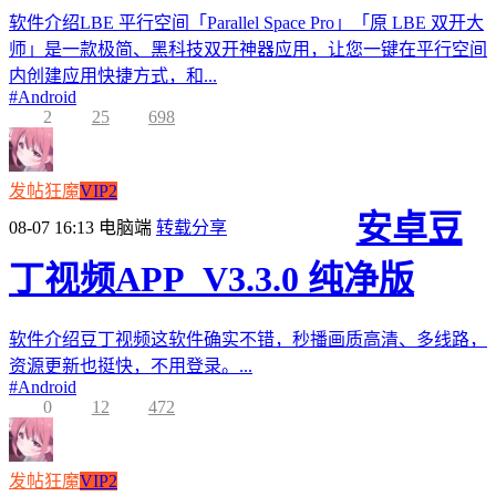
软件介绍LBE 平行空间「Parallel Space Pro」「原 LBE 双开大
师」是一款极简、黑科技双开神器应用，让您一键在平行空间
内创建应用快捷方式，和...
#
Android
2
25
698
发帖狂魔
VIP2
安卓豆
08-07 16:13
电脑端
转载分享
丁视频APP_V3.3.0 纯净版
软件介绍豆丁视频这软件确实不错，秒播画质高清、多线路，
资源更新也挺快，不用登录。...
#
Android
0
12
472
发帖狂魔
VIP2