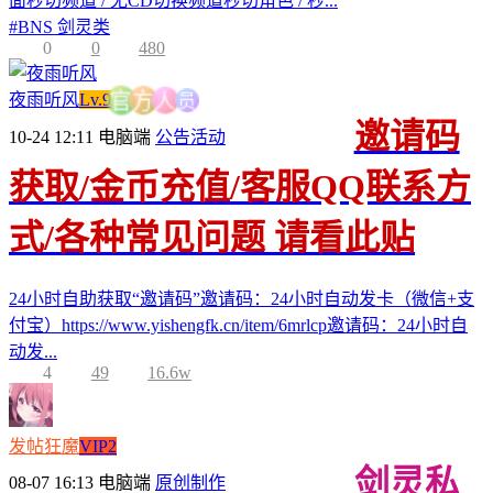
面秒切频道 / 无CD切换频道秒切角色 / 秒...
#
BNS 剑灵类
0
0
480
员
夜雨听风
Lv.9
人
方
官
邀请码
10-24 12:11
电脑端
公告活动
获取/金币充值/客服QQ联系方
式/各种常见问题 请看此贴
24小时自助获取“邀请码”邀请码：24小时自动发卡（微信+支
付宝）https://www.yishengfk.cn/item/6mrlcp邀请码：24小时自
动发...
4
49
16.6w
发帖狂魔
VIP2
剑灵私
08-07 16:13
电脑端
原创制作