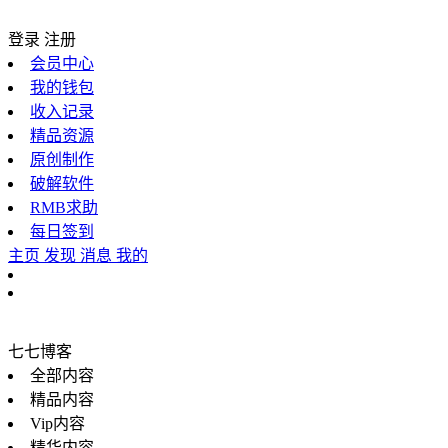
登录
注册
会员中心
我的钱包
收入记录
精品资源
原创制作
破解软件
RMB求助
每日签到
主页
发现
消息
我的
七七博客
全部内容
精品内容
Vip内容
精华内容