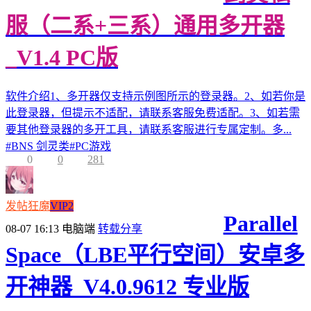
服（二系+三系）通用多开器
_V1.4 PC版
软件介绍1、多开器仅支持示例图所示的登录器。2、如若你是
此登录器，但提示不适配，请联系客服免费适配。3、如若需
要其他登录器的多开工具，请联系客服进行专属定制。多...
#
BNS 剑灵类
#
PC游戏
0
0
281
发帖狂魔
VIP2
Parallel
08-07 16:13
电脑端
转载分享
Space（LBE平行空间）安卓多
开神器_V4.0.9612 专业版