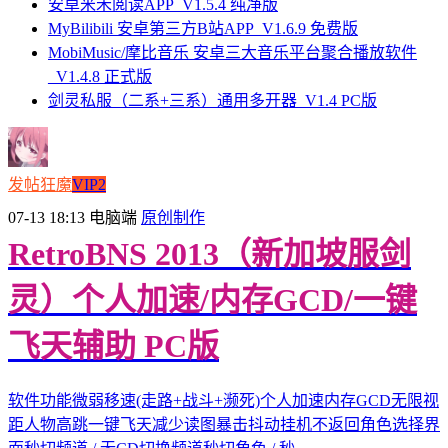
安卓米禾阅读APP_V1.5.4 纯净版
MyBilibili 安卓第三方B站APP_V1.6.9 免费版
MobiMusic/摩比音乐 安卓三大音乐平台聚合播放软件
_V1.4.8 正式版
剑灵私服（二系+三系）通用多开器_V1.4 PC版
发帖狂魔
VIP2
07-13 18:13
电脑端
原创制作
RetroBNS 2013（新加坡服剑
灵）个人加速/内存GCD/一键
飞天辅助 PC版
软件功能微弱移速(走路+战斗+濒死)个人加速内存GCD无限视
距人物高跳一键飞天减少读图暴击抖动挂机不返回角色选择界