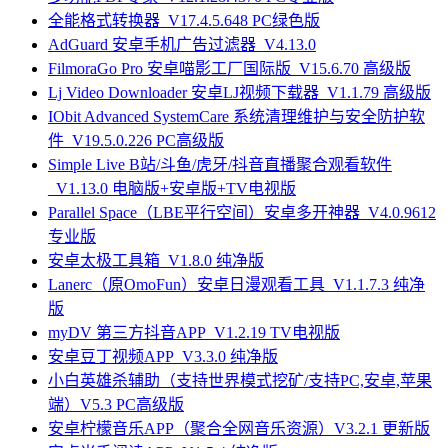
全能格式转换器_V17.4.5.648 PC绿色版
AdGuard 安卓手机广告过滤器_V4.13.0
FilmoraGo Pro 安卓喵影工厂国际版_V15.6.70 高级版
Lj Video Downloader 安卓LJ视频下载器_V1.1.79 高级版
IObit Advanced SystemCare 系统清理维护与安全防护软
件_V19.5.0.226 PC高级版
Simple Live B站/斗鱼/虎牙/抖音直播聚合观看软件
_V1.13.0 电脑版+安卓版+TV电视版
Parallel Space（LBE平行空间）安卓多开神器_V4.0.9612
专业版
安卓太极工具箱_V1.8.0 纯净版
Lanerc（原OmoFun）安卓日漫观看工具_V1.1.7.3 纯净
版
myDV 第三方抖音APP_V1.2.19 TV电视版
安卓豆丁视频APP_V3.3.0 纯净版
小白英雄杀辅助（支持世界模式挖矿/支持PC,安卓,苹果
端）V5.3 PC高级版
安卓柠檬音乐APP（聚合全网音乐资源）V3.2.1 更新版