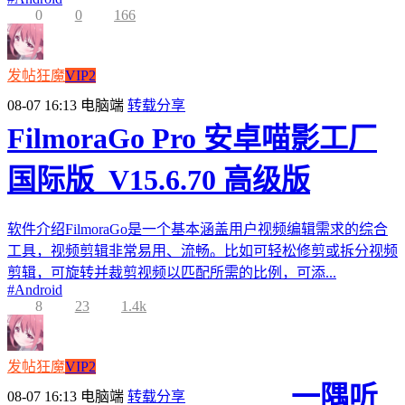
0
0
166
发帖狂魔
VIP2
08-07 16:13
电脑端
转载分享
FilmoraGo Pro 安卓喵影工厂
国际版_V15.6.70 高级版
软件介绍FilmoraGo是一个基本涵盖用户视频编辑需求的综合
工具，视频剪辑非常易用、流畅。比如可轻松修剪或拆分视频
剪辑，可旋转并裁剪视频以匹配所需的比例，可添...
#
Android
8
23
1.4k
发帖狂魔
VIP2
一隅听
08-07 16:13
电脑端
转载分享