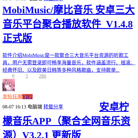
MobiMusic/摩比音乐 安卓三大
音乐平台聚合播放软件_V1.4.8
正式版
软件介绍MobiMusic是一款聚合三大音乐平台资源的听歌工
具，用户无需登录即可畅享海量音乐，软件涵盖流行、摇滚、
经典怀旧、以及欧美日韩等多种风格歌曲，支持歌单...
0
5
286
发帖狂魔
VIP2
安卓柠
08-07 16:13
电脑端
转载分享
檬音乐APP（聚合全网音乐资
源）V3.2.1 更新版