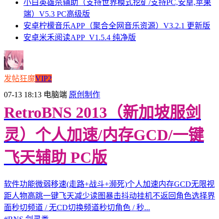
小白英雄杀辅助（支持世界模式挖矿/支持PC,安卓,苹果
端）V5.3 PC高级版
安卓柠檬音乐APP（聚合全网音乐资源）V3.2.1 更新版
安卓米禾阅读APP_V1.5.4 纯净版
发帖狂魔
VIP2
07-13 18:13
电脑端
原创制作
RetroBNS 2013（新加坡服剑
灵）个人加速/内存GCD/一键
飞天辅助 PC版
软件功能微弱移速(走路+战斗+濒死)个人加速内存GCD无限视
距人物高跳一键飞天减少读图暴击抖动挂机不返回角色选择界
面秒切频道 / 无CD切换频道秒切角色 / 秒...