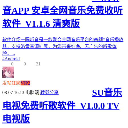
音APP 安卓全网音乐免费收听
软件_V1.1.6 清爽版
软件介绍一隅听音是一款聚合全网音乐平台的高颜*音乐播放
器，支持洛雪音源扩展，为您带来纯净、无广告的听歌体
验。...
#
Android
0
0
21
发帖狂魔
VIP2
SU音乐
08-07 16:13
电脑端
转载分享
电视免费听歌软件_V1.0.0 TV
电视版