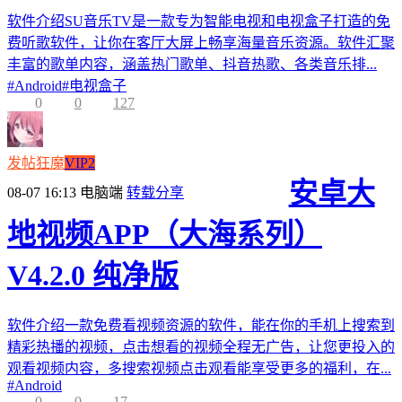
软件介绍SU音乐TV是一款专为智能电视和电视盒子打造的免
费听歌软件，让你在客厅大屏上畅享海量音乐资源。软件汇聚
丰富的歌单内容，涵盖热门歌单、抖音热歌、各类音乐排...
#
Android
#
电视盒子
0
0
127
发帖狂魔
VIP2
安卓大
08-07 16:13
电脑端
转载分享
地视频APP（大海系列）
V4.2.0 纯净版
软件介绍一款免费看视频资源的软件，能在你的手机上搜索到
精彩热播的视频，点击想看的视频全程无广告，让您更投入的
观看视频内容，多搜索视频点击观看能享受更多的福利，在...
#
Android
0
0
17