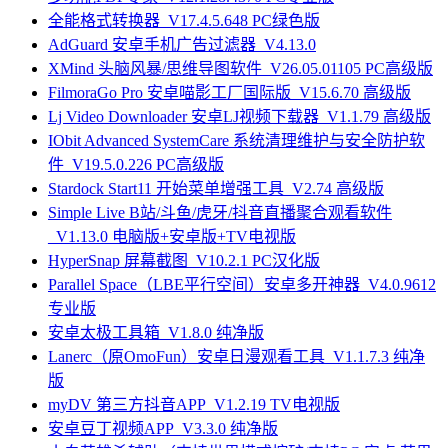
全能格式转换器_V17.4.5.648 PC绿色版
AdGuard 安卓手机广告过滤器_V4.13.0
XMind 头脑风暴/思维导图软件_V26.05.01105 PC高级版
FilmoraGo Pro 安卓喵影工厂国际版_V15.6.70 高级版
Lj Video Downloader 安卓LJ视频下载器_V1.1.79 高级版
IObit Advanced SystemCare 系统清理维护与安全防护软
件_V19.5.0.226 PC高级版
Stardock Start11 开始菜单增强工具_V2.74 高级版
Simple Live B站/斗鱼/虎牙/抖音直播聚合观看软件
_V1.13.0 电脑版+安卓版+TV电视版
HyperSnap 屏幕截图_V10.2.1 PC汉化版
Parallel Space（LBE平行空间）安卓多开神器_V4.0.9612
专业版
安卓太极工具箱_V1.8.0 纯净版
Lanerc（原OmoFun）安卓日漫观看工具_V1.1.7.3 纯净
版
myDV 第三方抖音APP_V1.2.19 TV电视版
安卓豆丁视频APP_V3.3.0 纯净版