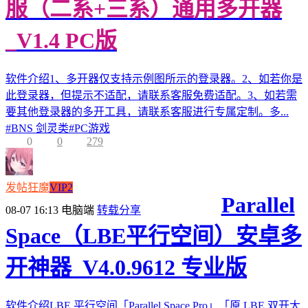
服（二系+三系）通用多开器
_V1.4 PC版
软件介绍1、多开器仅支持示例图所示的登录器。2、如若你是
此登录器，但提示不适配，请联系客服免费适配。3、如若需
要其他登录器的多开工具，请联系客服进行专属定制。多...
#
BNS 剑灵类
#
PC游戏
0
0
279
发帖狂魔
VIP2
Parallel
08-07 16:13
电脑端
转载分享
Space（LBE平行空间）安卓多
开神器_V4.0.9612 专业版
软件介绍LBE 平行空间「Parallel Space Pro」「原 LBE 双开大