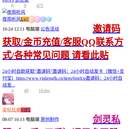
#
BNS 剑灵类
0
0
475
员
人
方
夜雨听风
Lv.9
官
邀请码
10-24 12:11
电脑端
公告活动
获取/金币充值/客服QQ联系方
式/各种常见问题 请看此贴
24小时自助获取“邀请码”邀请码：24小时自动发卡（微信+支
付宝）https://www.yishengfk.cn/item/6mrlcp邀请码：24小时自
动发...
4
49
16.6w
发帖狂魔
VIP2
剑灵私
08-07 16:13
电脑端
原创制作