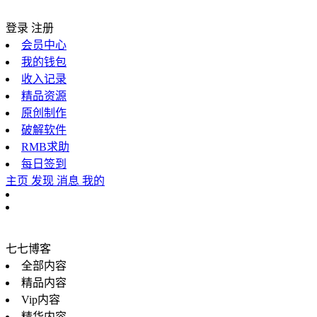
登录
注册
会员中心
我的钱包
收入记录
精品资源
原创制作
破解软件
RMB求助
每日签到
主页
发现
消息
我的
七七博客
全部内容
精品内容
Vip内容
精华内容