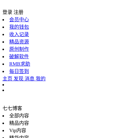
登录
注册
会员中心
我的钱包
收入记录
精品资源
原创制作
破解软件
RMB求助
每日签到
主页
发现
消息
我的
七七博客
全部内容
精品内容
Vip内容
精华内容