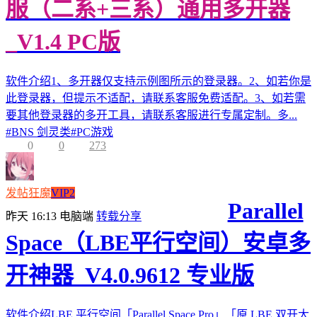
服（二系+三系）通用多开器
_V1.4 PC版
软件介绍1、多开器仅支持示例图所示的登录器。2、如若你是
此登录器，但提示不适配，请联系客服免费适配。3、如若需
要其他登录器的多开工具，请联系客服进行专属定制。多...
#
BNS 剑灵类
#
PC游戏
0
0
273
发帖狂魔
VIP2
Parallel
昨天 16:13
电脑端
转载分享
Space（LBE平行空间）安卓多
开神器_V4.0.9612 专业版
软件介绍LBE 平行空间「Parallel Space Pro」「原 LBE 双开大