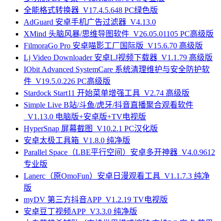
全能格式转换器_V17.4.5.648 PC绿色版
AdGuard 安卓手机广告过滤器_V4.13.0
XMind 头脑风暴/思维导图软件_V26.05.01105 PC高级版
FilmoraGo Pro 安卓喵影工厂国际版_V15.6.70 高级版
Lj Video Downloader 安卓LJ视频下载器_V1.1.79 高级版
IObit Advanced SystemCare 系统清理维护与安全防护软
件_V19.5.0.226 PC高级版
Stardock Start11 开始菜单增强工具_V2.74 高级版
Simple Live B站/斗鱼/虎牙/抖音直播聚合观看软件
_V1.13.0 电脑版+安卓版+TV电视版
HyperSnap 屏幕截图_V10.2.1 PC汉化版
安卓太极工具箱_V1.8.0 纯净版
Parallel Space（LBE平行空间）安卓多开神器_V4.0.9612
专业版
Lanerc（原OmoFun）安卓日漫观看工具_V1.1.7.3 纯净
版
myDV 第三方抖音APP_V1.2.19 TV电视版
安卓豆丁视频APP_V3.3.0 纯净版