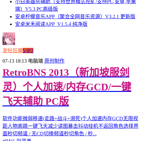
小白英雄杀辅助（支持世界模式挖矿/支持PC,安卓,苹果
端）V5.3 PC高级版
安卓柠檬音乐APP（聚合全网音乐资源）V3.2.1 更新版
安卓米禾阅读APP_V1.5.4 纯净版
发帖狂魔
VIP2
07-13 18:13
电脑端
原创制作
RetroBNS 2013（新加坡服剑
灵）个人加速/内存GCD/一键
飞天辅助 PC版
软件功能微弱移速(走路+战斗+濒死)个人加速内存GCD无限视
距人物高跳一键飞天减少读图暴击抖动挂机不返回角色选择界
面秒切频道 / 无CD切换频道秒切角色 / 秒...