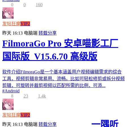
0
0
160
发帖狂魔
VIP2
昨天 16:13
电脑端
转载分享
FilmoraGo Pro 安卓喵影工厂
国际版_V15.6.70 高级版
软件介绍FilmoraGo是一个基本涵盖用户视频编辑需求的综合
工具，视频剪辑非常易用、流畅。比如可轻松修剪或拆分视频
剪辑，可旋转并裁剪视频以匹配所需的比例，可添...
#
Android
8
23
1.4k
发帖狂魔
VIP2
一隅听
昨天 16:13
电脑端
转载分享