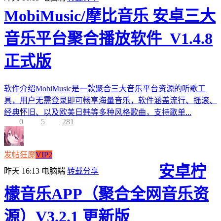
MobiMusic/摩比音乐 安卓三大
音乐平台聚合播放软件_V1.4.8
正式版
软件介绍MobiMusic是一款聚合三大音乐平台资源的听歌工
具，用户无需登录即可畅享海量音乐，软件涵盖流行、摇滚、
经典怀旧、以及欧美日韩等多种风格歌曲，支持歌单...
0
5
281
发帖狂魔
VIP2
安卓柠
昨天 16:13
电脑端
转载分享
檬音乐APP（聚合全网音乐资
源）V3.2.1 更新版