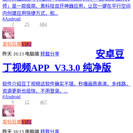
师」是一款极简、黑科技双开神器应用，让您一键在平行空间
内创建应用快捷方式，和...
#
Android
2
25
684
发帖狂魔
VIP2
安卓豆
昨天 16:13
电脑端
转载分享
丁视频APP_V3.3.0 纯净版
软件介绍豆丁视频这软件确实不错，秒播画质高清、多线路，
资源更新也挺快，不用登录。...
#
Android
0
12
467
发帖狂魔
VIP2
昨天 16:13
电脑端
转载分享