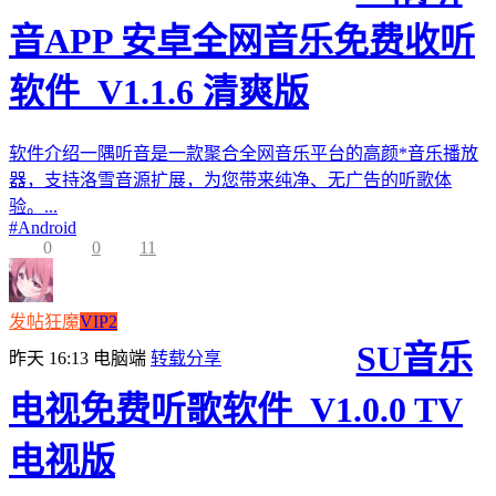
音APP 安卓全网音乐免费收听
软件_V1.1.6 清爽版
软件介绍一隅听音是一款聚合全网音乐平台的高颜*音乐播放
器，支持洛雪音源扩展，为您带来纯净、无广告的听歌体
验。...
#
Android
0
0
11
发帖狂魔
VIP2
SU音乐
昨天 16:13
电脑端
转载分享
电视免费听歌软件_V1.0.0 TV
电视版