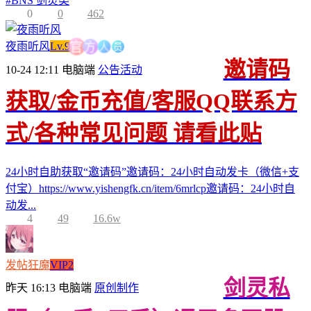
#
BNS 剑灵类
0
0
462
人
员
方
夜雨听风
Lv.9
官
邀请码
10-24 12:11
电脑端
公告活动
获取/金币充值/客服QQ联系方
式/各种常见问题 请看此贴
24小时自助获取“邀请码”邀请码：24小时自动发卡（微信+支
付宝）https://www.yishengfk.cn/item/6mrlcp邀请码：24小时自
动发...
4
49
16.6w
发帖狂魔
VIP2
剑灵私
昨天 16:13
电脑端
原创制作