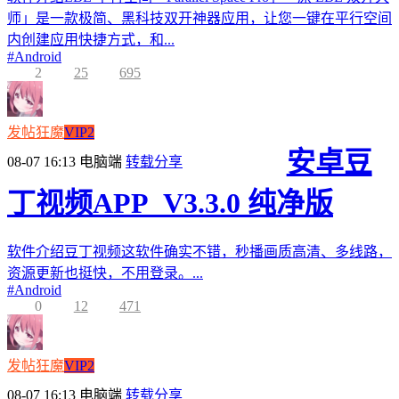
师」是一款极简、黑科技双开神器应用，让您一键在平行空间
内创建应用快捷方式，和...
#
Android
2
25
695
发帖狂魔
VIP2
安卓豆
08-07 16:13
电脑端
转载分享
丁视频APP_V3.3.0 纯净版
软件介绍豆丁视频这软件确实不错，秒播画质高清、多线路，
资源更新也挺快，不用登录。...
#
Android
0
12
471
发帖狂魔
VIP2
08-07 16:13
电脑端
转载分享