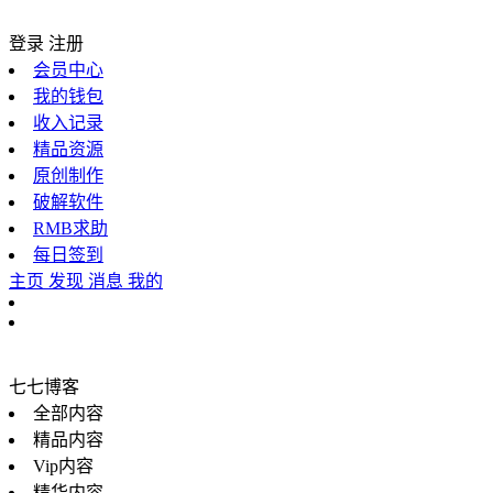
登录
注册
会员中心
我的钱包
收入记录
精品资源
原创制作
破解软件
RMB求助
每日签到
主页
发现
消息
我的
七七博客
全部内容
精品内容
Vip内容
精华内容