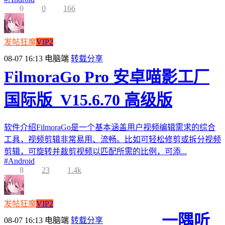
0
0
166
发帖狂魔
VIP2
08-07 16:13
电脑端
转载分享
FilmoraGo Pro 安卓喵影工厂
国际版_V15.6.70 高级版
软件介绍FilmoraGo是一个基本涵盖用户视频编辑需求的综合
工具，视频剪辑非常易用、流畅。比如可轻松修剪或拆分视频
剪辑，可旋转并裁剪视频以匹配所需的比例，可添...
#
Android
8
23
1.4k
发帖狂魔
VIP2
一隅听
08-07 16:13
电脑端
转载分享