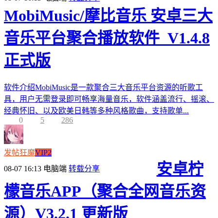
MobiMusic/摩比音乐 安卓三大
音乐平台聚合播放软件_V1.4.8
正式版
软件介绍MobiMusic是一款聚合三大音乐平台资源的听歌工
具，用户无需登录即可畅享海量音乐，软件涵盖流行、摇滚、
经典怀旧、以及欧美日韩等多种风格歌曲，支持歌单...
0
5
286
发帖狂魔
VIP2
安卓柠
08-07 16:13
电脑端
转载分享
檬音乐APP（聚合全网音乐资
源）V3.2.1 更新版