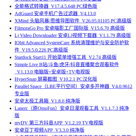
全能格式转换器_V17.4.5.648 PC绿色版
AdGuard 安卓手机广告过滤器_V4.13.0
XMind 头脑风暴/思维导图软件_V26.05.01105 PC高级版
FilmoraGo Pro 安卓喵影工厂国际版_V15.6.70 高级版
Lj Video Downloader 安卓LJ视频下载器_V1.1.79 高级版
IObit Advanced SystemCare 系统清理维护与安全防护软
件_V19.5.0.226 PC高级版
Stardock Start11 开始菜单增强工具_V2.74 高级版
Simple Live B站/斗鱼/虎牙/抖音直播聚合观看软件
_V1.13.0 电脑版+安卓版+TV电视版
HyperSnap 屏幕截图_V10.2.1 PC汉化版
Parallel Space（LBE平行空间）安卓多开神器_V4.0.9612
专业版
安卓太极工具箱_V1.8.0 纯净版
Lanerc（原OmoFun）安卓日漫观看工具_V1.1.7.3 纯净
版
myDV 第三方抖音APP_V1.2.19 TV电视版
安卓豆丁视频APP_V3.3.0 纯净版