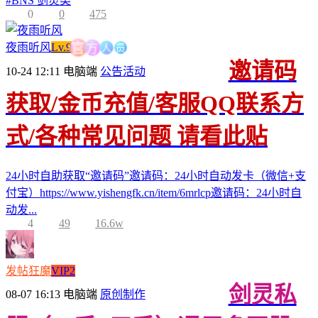
#
BNS 剑灵类
0
0
475
人
员
方
夜雨听风
Lv.9
官
邀请码
10-24 12:11
电脑端
公告活动
获取/金币充值/客服QQ联系方
式/各种常见问题 请看此贴
24小时自助获取“邀请码”邀请码：24小时自动发卡（微信+支
付宝）https://www.yishengfk.cn/item/6mrlcp邀请码：24小时自
动发...
4
49
16.6w
发帖狂魔
VIP2
剑灵私
08-07 16:13
电脑端
原创制作