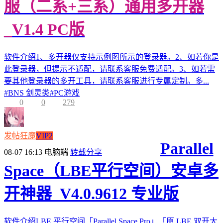
服（二系+三系）通用多开器
_V1.4 PC版
软件介绍1、多开器仅支持示例图所示的登录器。2、如若你是
此登录器，但提示不适配，请联系客服免费适配。3、如若需
要其他登录器的多开工具，请联系客服进行专属定制。多...
#
BNS 剑灵类
#
PC游戏
0
0
279
发帖狂魔
VIP2
Parallel
08-07 16:13
电脑端
转载分享
Space（LBE平行空间）安卓多
开神器_V4.0.9612 专业版
软件介绍LBE 平行空间「Parallel Space Pro」「原 LBE 双开大