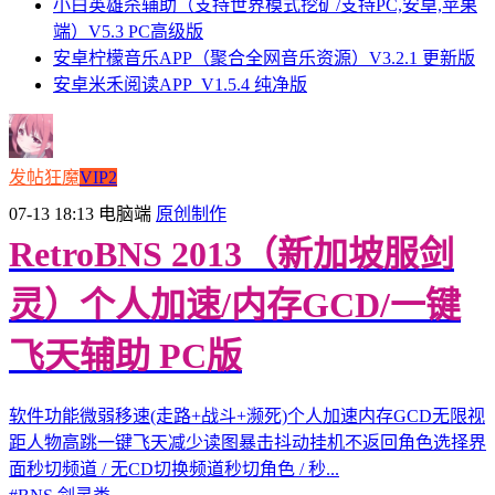
小白英雄杀辅助（支持世界模式挖矿/支持PC,安卓,苹果
端）V5.3 PC高级版
安卓柠檬音乐APP（聚合全网音乐资源）V3.2.1 更新版
安卓米禾阅读APP_V1.5.4 纯净版
发帖狂魔
VIP2
07-13 18:13
电脑端
原创制作
RetroBNS 2013（新加坡服剑
灵）个人加速/内存GCD/一键
飞天辅助 PC版
软件功能微弱移速(走路+战斗+濒死)个人加速内存GCD无限视
距人物高跳一键飞天减少读图暴击抖动挂机不返回角色选择界
面秒切频道 / 无CD切换频道秒切角色 / 秒...