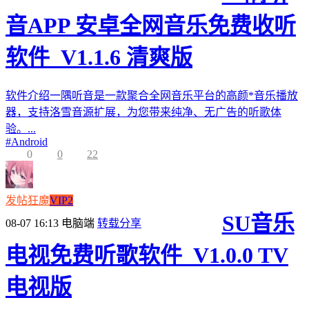
音APP 安卓全网音乐免费收听
软件_V1.1.6 清爽版
软件介绍一隅听音是一款聚合全网音乐平台的高颜*音乐播放
器，支持洛雪音源扩展，为您带来纯净、无广告的听歌体
验。...
#
Android
0
0
22
发帖狂魔
VIP2
SU音乐
08-07 16:13
电脑端
转载分享
电视免费听歌软件_V1.0.0 TV
电视版