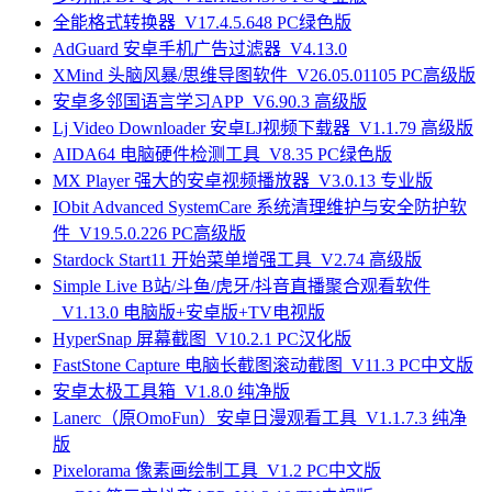
全能格式转换器_V17.4.5.648 PC绿色版
AdGuard 安卓手机广告过滤器_V4.13.0
XMind 头脑风暴/思维导图软件_V26.05.01105 PC高级版
安卓多邻国语言学习APP_V6.90.3 高级版
Lj Video Downloader 安卓LJ视频下载器_V1.1.79 高级版
AIDA64 电脑硬件检测工具_V8.35 PC绿色版
MX Player 强大的安卓视频播放器_V3.0.13 专业版
IObit Advanced SystemCare 系统清理维护与安全防护软
件_V19.5.0.226 PC高级版
Stardock Start11 开始菜单增强工具_V2.74 高级版
Simple Live B站/斗鱼/虎牙/抖音直播聚合观看软件
_V1.13.0 电脑版+安卓版+TV电视版
HyperSnap 屏幕截图_V10.2.1 PC汉化版
FastStone Capture 电脑长截图滚动截图_V11.3 PC中文版
安卓太极工具箱_V1.8.0 纯净版
Lanerc（原OmoFun）安卓日漫观看工具_V1.1.7.3 纯净
版
Pixelorama 像素画绘制工具_V1.2 PC中文版