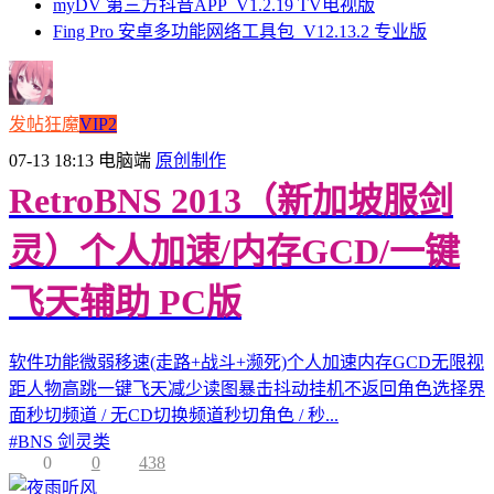
myDV 第三方抖音APP_V1.2.19 TV电视版
Fing Pro 安卓多功能网络工具包_V12.13.2 专业版
发帖狂魔
VIP2
07-13 18:13
电脑端
原创制作
RetroBNS 2013（新加坡服剑
灵）个人加速/内存GCD/一键
飞天辅助 PC版
软件功能微弱移速(走路+战斗+濒死)个人加速内存GCD无限视
距人物高跳一键飞天减少读图暴击抖动挂机不返回角色选择界
面秒切频道 / 无CD切换频道秒切角色 / 秒...
#
BNS 剑灵类
0
0
438