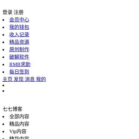
登录
注册
会员中心
我的钱包
收入记录
精品资源
原创制作
破解软件
RMB求助
每日签到
主页
发现
消息
我的
七七博客
全部内容
精品内容
Vip内容
精华内容