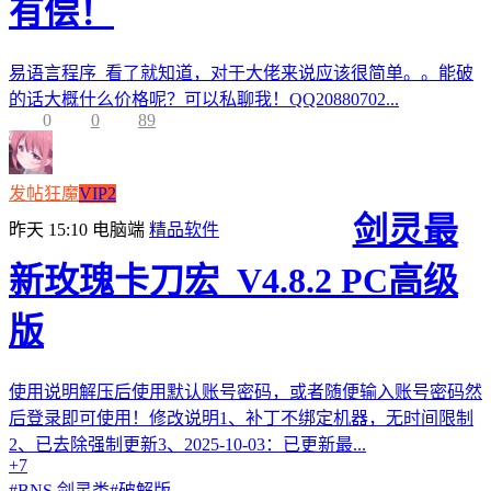
有偿！
易语言程序 看了就知道，对于大佬来说应该很简单。。能破
的话大概什么价格呢？可以私聊我！QQ20880702...
0
0
89
发帖狂魔
VIP2
剑灵最
昨天 15:10
电脑端
精品软件
新玫瑰卡刀宏_V4.8.2 PC高级
版
使用说明解压后使用默认账号密码，或者随便输入账号密码然
后登录即可使用！修改说明1、补丁不绑定机器，无时间限制
2、已去除强制更新3、2025-10-03：已更新最...
+7
#
BNS 剑灵类
#
破解版