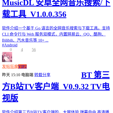
MusicDL 安卓全网音乐搜索/下
载工具_V1.0.0.356
软件介绍一个基于 Go 语言的全网音乐搜索与下载工具。支持
CLI 命令行与 Web 服务双模式，内置网易云、QQ、酷狗、
Bilibili、汽水音乐等 10+ ...
#
Android
0
4
56
发帖狂魔
VIP2
BT 第三
昨天 15:10
电脑端
转载分享
方B站TV客户端_V0.9.32 TV电
视版
软件介绍第三方B站TV客户端的，大屏体验,弹幕自由,高清播