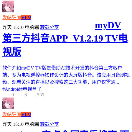
发帖狂魔
VIP2
myDV
昨天 15:10
电脑端
转载分享
第三方抖音APP_V1.2.19 TV电
视版
软件介绍myDV TV版是借助AI技术开发的抖音第三方客户
端，专为电视遥控器操作设计的大屏版抖音。该应用具备刷视
频、观看关注的直播以及搜索这三大功能，用户仅需通...
#
Android
#
电视盒子
0
6
539
发帖狂魔
VIP2
昨天 15:10
电脑端
转载分享