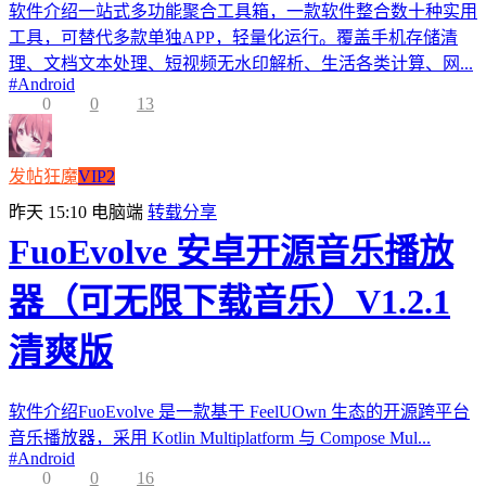
软件介绍一站式多功能聚合工具箱，一款软件整合数十种实用
工具，可替代多款单独APP，轻量化运行。覆盖手机存储清
理、文档文本处理、短视频无水印解析、生活各类计算、网...
#
Android
0
0
13
发帖狂魔
VIP2
昨天 15:10
电脑端
转载分享
FuoEvolve 安卓开源音乐播放
器（可无限下载音乐）V1.2.1
清爽版
软件介绍FuoEvolve 是一款基于 FeelUOwn 生态的开源跨平台
音乐播放器，采用 Kotlin Multiplatform 与 Compose Mul...
#
Android
0
0
16