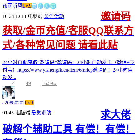
官
方
人
夜雨听风
Lv.9
员
邀请码
10-24 12:11
电脑端
公告活动
获取/金币充值/客服QQ联系方
式/各种常见问题 请看此贴
24小时自助获取“邀请码”邀请码：24小时自动发卡（微信+支
付宝）https://www.yishengfk.cn/item/6mrlcp邀请码：24小时自
动发...
4
49
16.59w
a20880702
Lv.1
求大佬
01:45
电脑端
悬赏求助
破解个辅助工具 有偿！有偿！