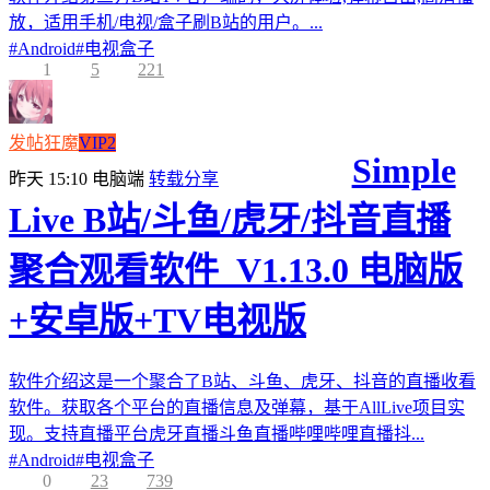
放，适用手机/电视/盒子刷B站的用户。...
#
Android
#
电视盒子
1
5
221
发帖狂魔
VIP2
Simple
昨天 15:10
电脑端
转载分享
Live B站/斗鱼/虎牙/抖音直播
聚合观看软件_V1.13.0 电脑版
+安卓版+TV电视版
软件介绍这是一个聚合了B站、斗鱼、虎牙、抖音的直播收看
软件。获取各个平台的直播信息及弹幕，基于AllLive项目实
现。支持直播平台虎牙直播斗鱼直播哔哩哔哩直播抖...
#
Android
#
电视盒子
0
23
739