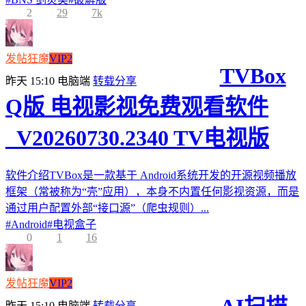
2
29
7k
发帖狂魔
VIP2
TVBox
昨天 15:10
电脑端
转载分享
Q版 电视影视免费观看软件
_V20260730.2340 TV电视版
软件介绍TVBox是一款基于 Android系统开发的开源视频播放
框架（常被称为“壳”应用），本身不内置任何影视资源，而是
通过用户配置外部“接口源”（爬虫规则）...
#
Android
#
电视盒子
0
1
16
发帖狂魔
VIP2
昨天 15:10
电脑端
转载分享