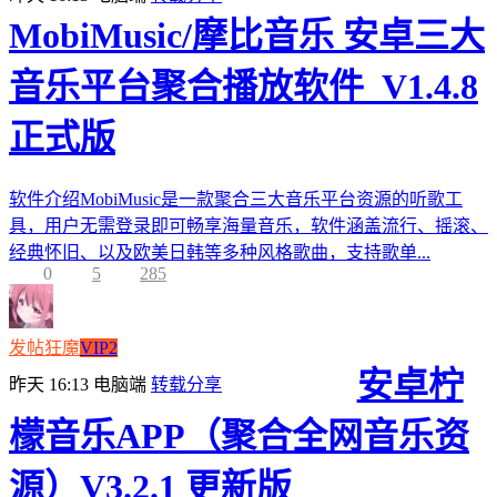
MobiMusic/摩比音乐 安卓三大
音乐平台聚合播放软件_V1.4.8
正式版
软件介绍MobiMusic是一款聚合三大音乐平台资源的听歌工
具，用户无需登录即可畅享海量音乐，软件涵盖流行、摇滚、
经典怀旧、以及欧美日韩等多种风格歌曲，支持歌单...
0
5
285
发帖狂魔
VIP2
安卓柠
昨天 16:13
电脑端
转载分享
檬音乐APP（聚合全网音乐资
源）V3.2.1 更新版