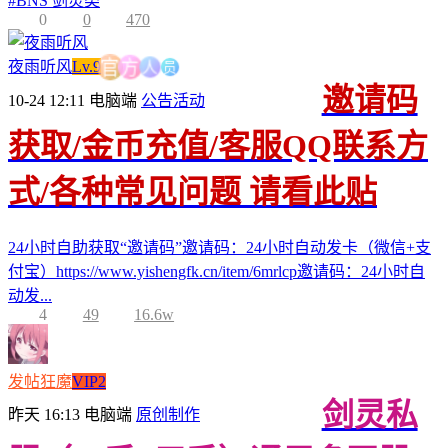
#
BNS 剑灵类
0
0
470
员
人
夜雨听风
Lv.9
方
官
邀请码
10-24 12:11
电脑端
公告活动
获取/金币充值/客服QQ联系方
式/各种常见问题 请看此贴
24小时自助获取“邀请码”邀请码：24小时自动发卡（微信+支
付宝）https://www.yishengfk.cn/item/6mrlcp邀请码：24小时自
动发...
4
49
16.6w
发帖狂魔
VIP2
剑灵私
昨天 16:13
电脑端
原创制作