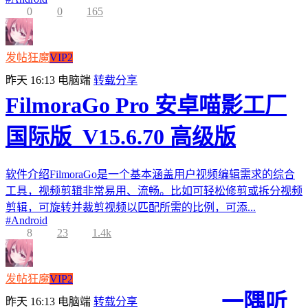
0
0
165
发帖狂魔
VIP2
昨天 16:13
电脑端
转载分享
FilmoraGo Pro 安卓喵影工厂
国际版_V15.6.70 高级版
软件介绍FilmoraGo是一个基本涵盖用户视频编辑需求的综合
工具，视频剪辑非常易用、流畅。比如可轻松修剪或拆分视频
剪辑，可旋转并裁剪视频以匹配所需的比例，可添...
#
Android
8
23
1.4k
发帖狂魔
VIP2
一隅听
昨天 16:13
电脑端
转载分享