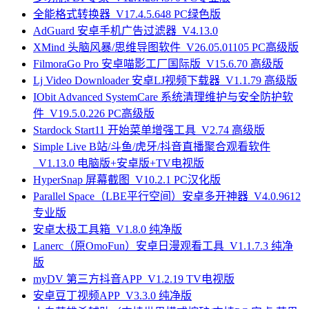
全能格式转换器_V17.4.5.648 PC绿色版
AdGuard 安卓手机广告过滤器_V4.13.0
XMind 头脑风暴/思维导图软件_V26.05.01105 PC高级版
FilmoraGo Pro 安卓喵影工厂国际版_V15.6.70 高级版
Lj Video Downloader 安卓LJ视频下载器_V1.1.79 高级版
IObit Advanced SystemCare 系统清理维护与安全防护软
件_V19.5.0.226 PC高级版
Stardock Start11 开始菜单增强工具_V2.74 高级版
Simple Live B站/斗鱼/虎牙/抖音直播聚合观看软件
_V1.13.0 电脑版+安卓版+TV电视版
HyperSnap 屏幕截图_V10.2.1 PC汉化版
Parallel Space（LBE平行空间）安卓多开神器_V4.0.9612
专业版
安卓太极工具箱_V1.8.0 纯净版
Lanerc（原OmoFun）安卓日漫观看工具_V1.1.7.3 纯净
版
myDV 第三方抖音APP_V1.2.19 TV电视版
安卓豆丁视频APP_V3.3.0 纯净版