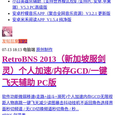
小白英雄杀辅助（支持世界模式挖矿/支持PC,安卓,苹果
端）V5.3 PC高级版
安卓柠檬音乐APP（聚合全网音乐资源）V3.2.1 更新版
安卓米禾阅读APP_V1.5.4 纯净版
发帖狂魔
VIP2
07-13 18:13
电脑端
原创制作
RetroBNS 2013（新加坡服剑
灵）个人加速/内存GCD/一键
飞天辅助 PC版
软件功能微弱移速(走路+战斗+濒死)个人加速内存GCD无限视
距人物高跳一键飞天减少读图暴击抖动挂机不返回角色选择界
面秒切频道 / 无CD切换频道秒切角色 / 秒...