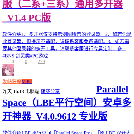
服（二系+三系）通用多开器
_V1.4 PC版
软件介绍1、多开器仅支持示例图所示的登录器。2、如若你是
此登录器，但提示不适配，请联系客服免费适配。3、如若需
要其他登录器的多开工具，请联系客服进行专属定制。多...
#
BNS 剑灵类
#
PC游戏
0
0
279
发帖狂魔
VIP2
Parallel
昨天 16:13
电脑端
转载分享
Space（LBE平行空间）安卓多
开神器_V4.0.9612 专业版
软件介绍LBE 平行空间「Parallel Space Pro」「原 LBE 双开大