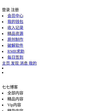
登录
注册
会员中心
我的钱包
收入记录
精品资源
原创制作
破解软件
RMB求助
每日签到
主页
发现
消息
我的
七七博客
全部内容
精品内容
Vip内容
精华内容