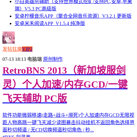
小白英雄杀辅助（支持世界模式挖矿/支持PC,安卓,苹果
端）V5.3 PC高级版
安卓柠檬音乐APP（聚合全网音乐资源）V3.2.1 更新版
安卓米禾阅读APP_V1.5.4 纯净版
发帖狂魔
VIP2
07-13 18:13
电脑端
原创制作
RetroBNS 2013（新加坡服剑
灵）个人加速/内存GCD/一键
飞天辅助 PC版
软件功能微弱移速(走路+战斗+濒死)个人加速内存GCD无限视
距人物高跳一键飞天减少读图暴击抖动挂机不返回角色选择界
面秒切频道 / 无CD切换频道秒切角色 / 秒...