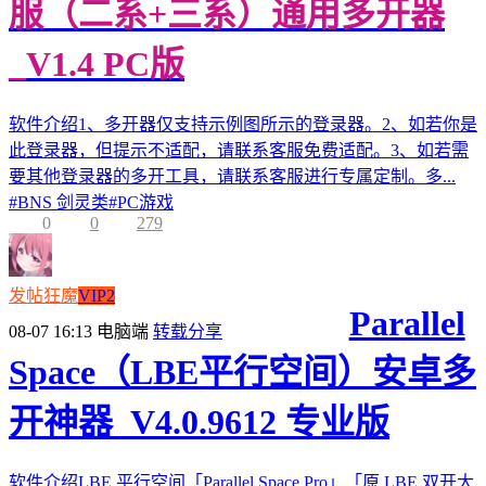
服（二系+三系）通用多开器
_V1.4 PC版
软件介绍1、多开器仅支持示例图所示的登录器。2、如若你是
此登录器，但提示不适配，请联系客服免费适配。3、如若需
要其他登录器的多开工具，请联系客服进行专属定制。多...
#
BNS 剑灵类
#
PC游戏
0
0
279
发帖狂魔
VIP2
Parallel
08-07 16:13
电脑端
转载分享
Space（LBE平行空间）安卓多
开神器_V4.0.9612 专业版
软件介绍LBE 平行空间「Parallel Space Pro」「原 LBE 双开大