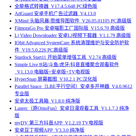
全能格式转换器_V17.4.5.648 PC绿色版
AdGuard 安卓手机广告过滤器_V4.13.0
XMind 头脑风暴/思维导图软件_V26.05.01105 PC高级版
FilmoraGo Pro 安卓喵影工厂国际版_V15.6.70 高级版
Lj Video Downloader 安卓LJ视频下载器_V1.1.79 高级版
IObit Advanced SystemCare 系统清理维护与安全防护软
件_V19.5.0.226 PC高级版
Stardock Start11 开始菜单增强工具_V2.74 高级版
Simple Live B站/斗鱼/虎牙/抖音直播聚合观看软件
_V1.13.0 电脑版+安卓版+TV电视版
HyperSnap 屏幕截图_V10.2.1 PC汉化版
Parallel Space（LBE平行空间）安卓多开神器_V4.0.9612
专业版
安卓太极工具箱_V1.8.0 纯净版
Lanerc（原OmoFun）安卓日漫观看工具_V1.1.7.3 纯净
版
myDV 第三方抖音APP_V1.2.19 TV电视版
安卓豆丁视频APP_V3.3.0 纯净版