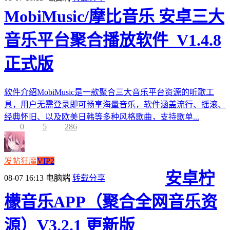
MobiMusic/摩比音乐 安卓三大
音乐平台聚合播放软件_V1.4.8
正式版
软件介绍MobiMusic是一款聚合三大音乐平台资源的听歌工
具，用户无需登录即可畅享海量音乐，软件涵盖流行、摇滚、
经典怀旧、以及欧美日韩等多种风格歌曲，支持歌单...
0
5
286
发帖狂魔
VIP2
安卓柠
08-07 16:13
电脑端
转载分享
檬音乐APP（聚合全网音乐资
源）V3.2.1 更新版