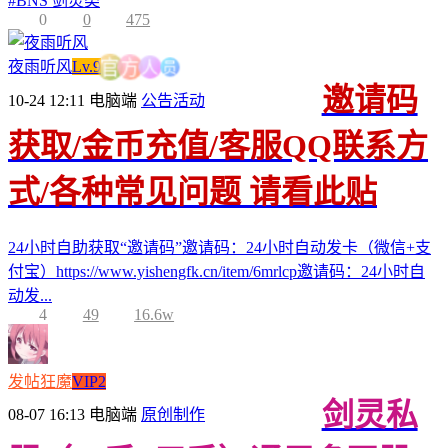
#
BNS 剑灵类
0
0
475
人
员
方
夜雨听风
Lv.9
官
邀请码
10-24 12:11
电脑端
公告活动
获取/金币充值/客服QQ联系方
式/各种常见问题 请看此贴
24小时自助获取“邀请码”邀请码：24小时自动发卡（微信+支
付宝）https://www.yishengfk.cn/item/6mrlcp邀请码：24小时自
动发...
4
49
16.6w
发帖狂魔
VIP2
剑灵私
08-07 16:13
电脑端
原创制作