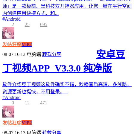
师」是一款极简、黑科技双开神器应用，让您一键在平行空间
内创建应用快捷方式，和...
#
Android
2
25
695
发帖狂魔
VIP2
安卓豆
08-07 16:13
电脑端
转载分享
丁视频APP_V3.3.0 纯净版
软件介绍豆丁视频这软件确实不错，秒播画质高清、多线路，
资源更新也挺快，不用登录。...
#
Android
0
12
471
发帖狂魔
VIP2
08-07 16:13
电脑端
转载分享