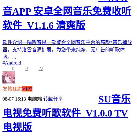
音APP 安卓全网音乐免费收听
软件_V1.1.6 清爽版
软件介绍一隅听音是一款聚合全网音乐平台的高颜*音乐播放
器，支持洛雪音源扩展，为您带来纯净、无广告的听歌体
验。...
#
Android
0
0
22
发帖狂魔
VIP2
SU音乐
08-07 16:13
电脑端
转载分享
电视免费听歌软件_V1.0.0 TV
电视版