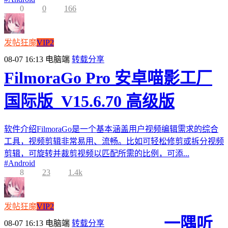
0
0
166
发帖狂魔
VIP2
08-07 16:13
电脑端
转载分享
FilmoraGo Pro 安卓喵影工厂
国际版_V15.6.70 高级版
软件介绍FilmoraGo是一个基本涵盖用户视频编辑需求的综合
工具，视频剪辑非常易用、流畅。比如可轻松修剪或拆分视频
剪辑，可旋转并裁剪视频以匹配所需的比例，可添...
#
Android
8
23
1.4k
发帖狂魔
VIP2
一隅听
08-07 16:13
电脑端
转载分享