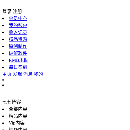
登录
注册
会员中心
我的钱包
收入记录
精品资源
原创制作
破解软件
RMB求助
每日签到
主页
发现
消息
我的
七七博客
全部内容
精品内容
Vip内容
精华内容