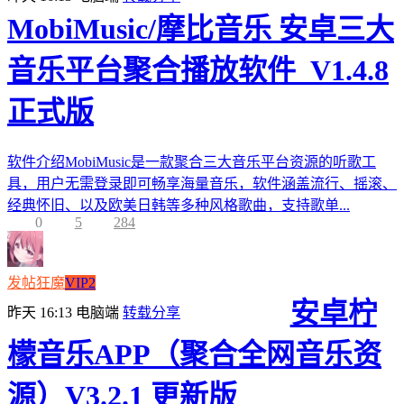
MobiMusic/摩比音乐 安卓三大
音乐平台聚合播放软件_V1.4.8
正式版
软件介绍MobiMusic是一款聚合三大音乐平台资源的听歌工
具，用户无需登录即可畅享海量音乐，软件涵盖流行、摇滚、
经典怀旧、以及欧美日韩等多种风格歌曲，支持歌单...
0
5
284
发帖狂魔
VIP2
安卓柠
昨天 16:13
电脑端
转载分享
檬音乐APP（聚合全网音乐资
源）V3.2.1 更新版