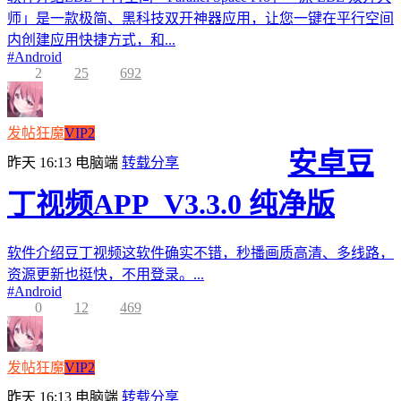
师」是一款极简、黑科技双开神器应用，让您一键在平行空间
内创建应用快捷方式，和...
#
Android
2
25
692
发帖狂魔
VIP2
安卓豆
昨天 16:13
电脑端
转载分享
丁视频APP_V3.3.0 纯净版
软件介绍豆丁视频这软件确实不错，秒播画质高清、多线路，
资源更新也挺快，不用登录。...
#
Android
0
12
469
发帖狂魔
VIP2
昨天 16:13
电脑端
转载分享