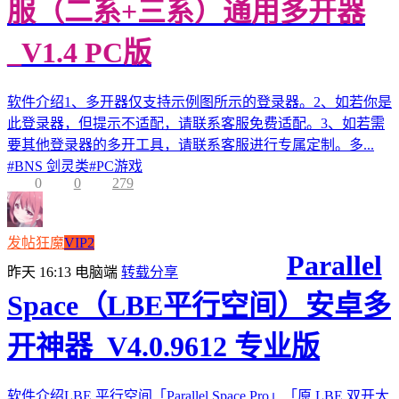
服（二系+三系）通用多开器
_V1.4 PC版
软件介绍1、多开器仅支持示例图所示的登录器。2、如若你是
此登录器，但提示不适配，请联系客服免费适配。3、如若需
要其他登录器的多开工具，请联系客服进行专属定制。多...
#
BNS 剑灵类
#
PC游戏
0
0
279
发帖狂魔
VIP2
Parallel
昨天 16:13
电脑端
转载分享
Space（LBE平行空间）安卓多
开神器_V4.0.9612 专业版
软件介绍LBE 平行空间「Parallel Space Pro」「原 LBE 双开大