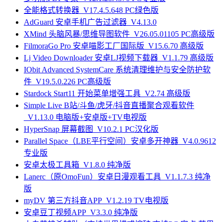
全能格式转换器_V17.4.5.648 PC绿色版
AdGuard 安卓手机广告过滤器_V4.13.0
XMind 头脑风暴/思维导图软件_V26.05.01105 PC高级版
FilmoraGo Pro 安卓喵影工厂国际版_V15.6.70 高级版
Lj Video Downloader 安卓LJ视频下载器_V1.1.79 高级版
IObit Advanced SystemCare 系统清理维护与安全防护软
件_V19.5.0.226 PC高级版
Stardock Start11 开始菜单增强工具_V2.74 高级版
Simple Live B站/斗鱼/虎牙/抖音直播聚合观看软件
_V1.13.0 电脑版+安卓版+TV电视版
HyperSnap 屏幕截图_V10.2.1 PC汉化版
Parallel Space（LBE平行空间）安卓多开神器_V4.0.9612
专业版
安卓太极工具箱_V1.8.0 纯净版
Lanerc（原OmoFun）安卓日漫观看工具_V1.1.7.3 纯净
版
myDV 第三方抖音APP_V1.2.19 TV电视版
安卓豆丁视频APP_V3.3.0 纯净版