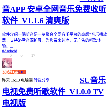
音APP 安卓全网音乐免费收听
软件_V1.1.6 清爽版
软件介绍一隅听音是一款聚合全网音乐平台的高颜*音乐播放
器，支持洛雪音源扩展，为您带来纯净、无广告的听歌体
验。...
#
Android
0
0
17
发帖狂魔
VIP2
SU音乐
昨天 16:13
电脑端
转载分享
电视免费听歌软件_V1.0.0 TV
电视版