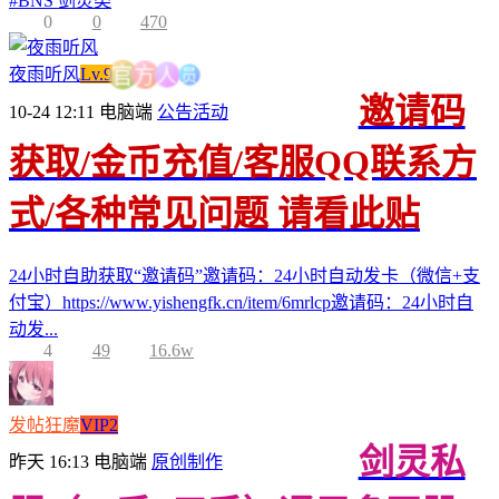
#
BNS 剑灵类
0
0
470
员
人
夜雨听风
Lv.9
方
官
邀请码
10-24 12:11
电脑端
公告活动
获取/金币充值/客服QQ联系方
式/各种常见问题 请看此贴
24小时自助获取“邀请码”邀请码：24小时自动发卡（微信+支
付宝）https://www.yishengfk.cn/item/6mrlcp邀请码：24小时自
动发...
4
49
16.6w
发帖狂魔
VIP2
剑灵私
昨天 16:13
电脑端
原创制作