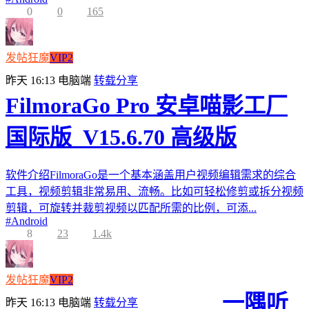
0
0
165
发帖狂魔
VIP2
昨天 16:13
电脑端
转载分享
FilmoraGo Pro 安卓喵影工厂
国际版_V15.6.70 高级版
软件介绍FilmoraGo是一个基本涵盖用户视频编辑需求的综合
工具，视频剪辑非常易用、流畅。比如可轻松修剪或拆分视频
剪辑，可旋转并裁剪视频以匹配所需的比例，可添...
#
Android
8
23
1.4k
发帖狂魔
VIP2
一隅听
昨天 16:13
电脑端
转载分享