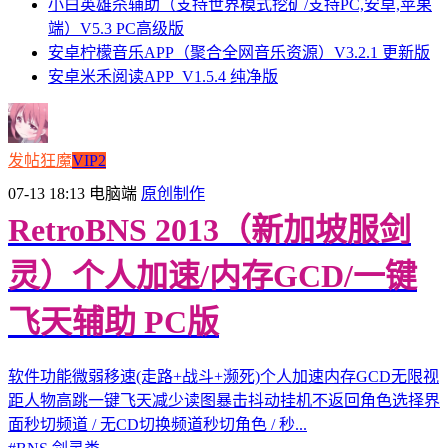
小白英雄杀辅助（支持世界模式挖矿/支持PC,安卓,苹果
端）V5.3 PC高级版
安卓柠檬音乐APP（聚合全网音乐资源）V3.2.1 更新版
安卓米禾阅读APP_V1.5.4 纯净版
发帖狂魔
VIP2
07-13 18:13
电脑端
原创制作
RetroBNS 2013（新加坡服剑
灵）个人加速/内存GCD/一键
飞天辅助 PC版
软件功能微弱移速(走路+战斗+濒死)个人加速内存GCD无限视
距人物高跳一键飞天减少读图暴击抖动挂机不返回角色选择界
面秒切频道 / 无CD切换频道秒切角色 / 秒...