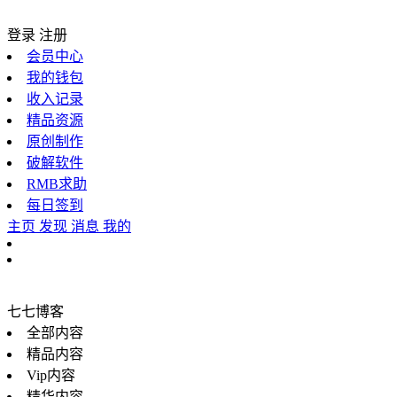
登录
注册
会员中心
我的钱包
收入记录
精品资源
原创制作
破解软件
RMB求助
每日签到
主页
发现
消息
我的
七七博客
全部内容
精品内容
Vip内容
精华内容