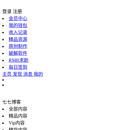
登录
注册
会员中心
我的钱包
收入记录
精品资源
原创制作
破解软件
RMB求助
每日签到
主页
发现
消息
我的
七七博客
全部内容
精品内容
Vip内容
精华内容