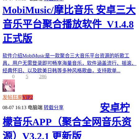
MobiMusic/摩比音乐 安卓三大
音乐平台聚合播放软件_V1.4.8
正式版
软件介绍MobiMusic是一款聚合三大音乐平台资源的听歌工
具，用户无需登录即可畅享海量音乐，软件涵盖流行、摇滚、
经典怀旧、以及欧美日韩等多种风格歌曲，支持歌单...
0
5
286
发帖狂魔
VIP2
安卓柠
08-07 16:13
电脑端
转载分享
檬音乐APP（聚合全网音乐资
源）V3.2.1 更新版