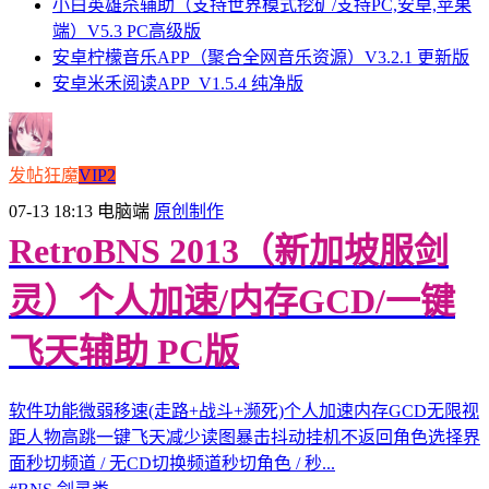
小白英雄杀辅助（支持世界模式挖矿/支持PC,安卓,苹果
端）V5.3 PC高级版
安卓柠檬音乐APP（聚合全网音乐资源）V3.2.1 更新版
安卓米禾阅读APP_V1.5.4 纯净版
发帖狂魔
VIP2
07-13 18:13
电脑端
原创制作
RetroBNS 2013（新加坡服剑
灵）个人加速/内存GCD/一键
飞天辅助 PC版
软件功能微弱移速(走路+战斗+濒死)个人加速内存GCD无限视
距人物高跳一键飞天减少读图暴击抖动挂机不返回角色选择界
面秒切频道 / 无CD切换频道秒切角色 / 秒...