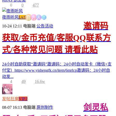
#
BNS 剑灵类
0
0
477
员
人
夜雨听风
Lv.9
方
官
邀请码
10-24 12:11
电脑端
公告活动
获取/金币充值/客服QQ联系方
式/各种常见问题 请看此贴
24小时自助获取“邀请码”邀请码：24小时自动发卡（微信+支
付宝）https://www.yishengfk.cn/item/6mrlcp邀请码：24小时自
动发...
4
49
16.6w
发帖狂魔
VIP2
剑灵私
08-07 16:13
电脑端
原创制作