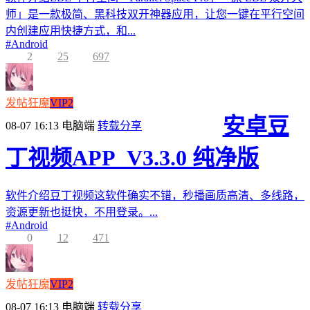
师」是一款极简、黑科技双开神器应用，让您一键在平行空间
内创建应用快捷方式，和...
#
Android
2
25
697
发帖狂魔
VIP2
安卓豆
08-07 16:13
电脑端
转载分享
丁视频APP_V3.3.0 纯净版
软件介绍豆丁视频这软件确实不错，秒播画质高清、多线路，
资源更新也挺快，不用登录。...
#
Android
0
12
471
发帖狂魔
VIP2
08-07 16:13
电脑端
转载分享