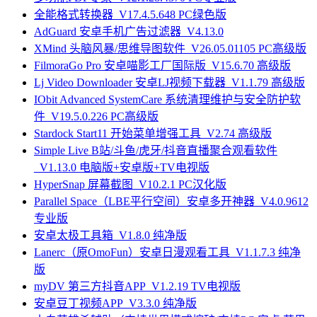
全能格式转换器_V17.4.5.648 PC绿色版
AdGuard 安卓手机广告过滤器_V4.13.0
XMind 头脑风暴/思维导图软件_V26.05.01105 PC高级版
FilmoraGo Pro 安卓喵影工厂国际版_V15.6.70 高级版
Lj Video Downloader 安卓LJ视频下载器_V1.1.79 高级版
IObit Advanced SystemCare 系统清理维护与安全防护软
件_V19.5.0.226 PC高级版
Stardock Start11 开始菜单增强工具_V2.74 高级版
Simple Live B站/斗鱼/虎牙/抖音直播聚合观看软件
_V1.13.0 电脑版+安卓版+TV电视版
HyperSnap 屏幕截图_V10.2.1 PC汉化版
Parallel Space（LBE平行空间）安卓多开神器_V4.0.9612
专业版
安卓太极工具箱_V1.8.0 纯净版
Lanerc（原OmoFun）安卓日漫观看工具_V1.1.7.3 纯净
版
myDV 第三方抖音APP_V1.2.19 TV电视版
安卓豆丁视频APP_V3.3.0 纯净版