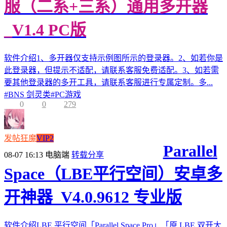
服（二系+三系）通用多开器
_V1.4 PC版
软件介绍1、多开器仅支持示例图所示的登录器。2、如若你是
此登录器，但提示不适配，请联系客服免费适配。3、如若需
要其他登录器的多开工具，请联系客服进行专属定制。多...
#
BNS 剑灵类
#
PC游戏
0
0
279
发帖狂魔
VIP2
Parallel
08-07 16:13
电脑端
转载分享
Space（LBE平行空间）安卓多
开神器_V4.0.9612 专业版
软件介绍LBE 平行空间「Parallel Space Pro」「原 LBE 双开大