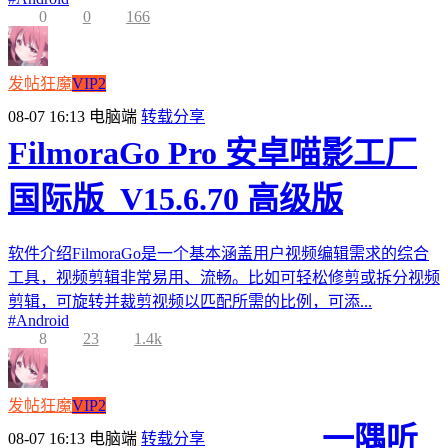
0
0
166
发帖狂魔
VIP2
08-07 16:13
电脑端
转载分享
FilmoraGo Pro 安卓喵影工厂
国际版_V15.6.70 高级版
软件介绍FilmoraGo是一个基本涵盖用户视频编辑需求的综合
工具，视频剪辑非常易用、流畅。比如可轻松修剪或拆分视频
剪辑，可旋转并裁剪视频以匹配所需的比例，可添...
#
Android
8
23
1.4k
发帖狂魔
VIP2
一隅听
08-07 16:13
电脑端
转载分享