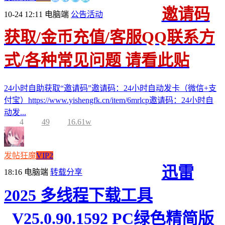
邀请码
10-24 12:11
电脑端
公告活动
获取/金币充值/客服QQ联系方
式/各种常见问题 请看此贴
24小时自助获取“邀请码”邀请码：24小时自动发卡（微信+支
付宝）https://www.yishengfk.cn/item/6mrlcp邀请码：24小时自
动发...
4
49
16.61w
发帖狂魔
VIP2
迅雷
18:16
电脑端
转载分享
2025 多线程下载工具
_V25.0.90.1592 PC绿色精简版