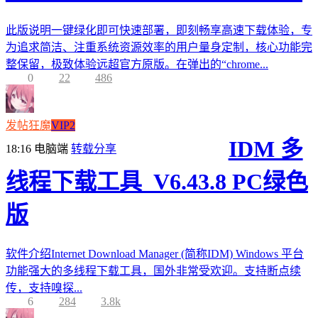
此版说明一键绿化即可快速部署，即刻畅享高速下载体验，专
为追求简洁、注重系统资源效率的用户量身定制，核心功能完
整保留，极致体验远超官方原版。在弹出的“chrome...
0
22
486
发帖狂魔
VIP2
IDM 多
18:16
电脑端
转载分享
线程下载工具_V6.43.8 PC绿色
版
软件介绍Internet Download Manager (简称IDM) Windows 平台
功能强大的多线程下载工具，国外非常受欢迎。支持断点续
传，支持嗅探...
6
284
3.8k