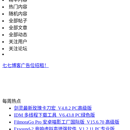
热门内容
随机内容
全部帖子
全部文章
全部动态
关注用户
关注论坛
七七博客广告位招租！
每周热点
剑灵最新玫瑰卡刀宏_V4.8.2 PC高级版
IDM 多线程下载工具_V6.43.8 PC绿色版
FilmoraGo Pro 安卓喵影工厂国际版_V15.6.70 高级版
Fxsound-2 音响虚拟声增强软件_V1.2.11 PC专业版