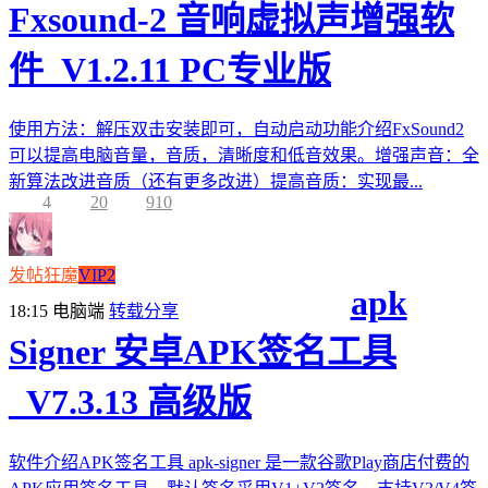
Fxsound-2 音响虚拟声增强软
件_V1.2.11 PC专业版
使用方法：解压双击安装即可，自动启动功能介绍FxSound2
可以提高电脑音量，音质，清晰度和低音效果。增强声音：全
新算法改进音质（还有更多改进）提高音质：实现最...
4
20
910
发帖狂魔
VIP2
apk
18:15
电脑端
转载分享
Signer 安卓APK签名工具
_V7.3.13 高级版
软件介绍APK签名工具 apk-signer 是一款谷歌Play商店付费的