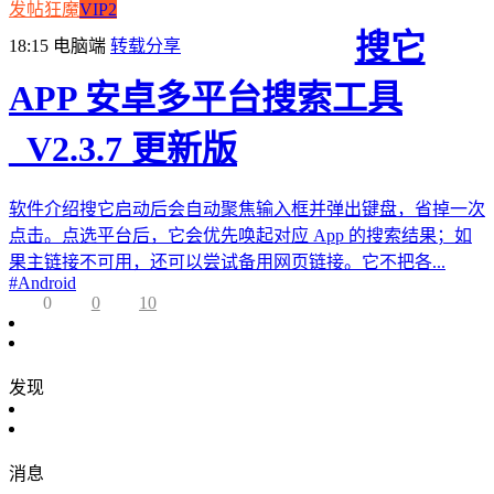
发帖狂魔
VIP2
搜它
18:15
电脑端
转载分享
APP 安卓多平台搜索工具
_V2.3.7 更新版
软件介绍搜它启动后会自动聚焦输入框并弹出键盘，省掉一次
点击。点选平台后，它会优先唤起对应 App 的搜索结果；如
果主链接不可用，还可以尝试备用网页链接。它不把各...
#
Android
0
0
10
发现
消息