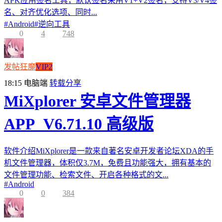
APK应用签名工具，默认签名采用V1+V2签名，支持V3/V4签
名、对齐优化选项、同时...
#
Android
#
逆向工具
0
4
748
发帖狂魔
VIP2
18:15
电脑端
转载分享
MiXplorer 安卓文件管理器
APP_V6.71.10 高级版
软件介绍MiXplorer是一款来自著名安卓开发者论坛XDA的手
机文件管理器，体积仅3.7M，免费且功能强大，拥有基本的
文件管理功能、检索文件、开启各种格式的文...
#
Android
0
0
384