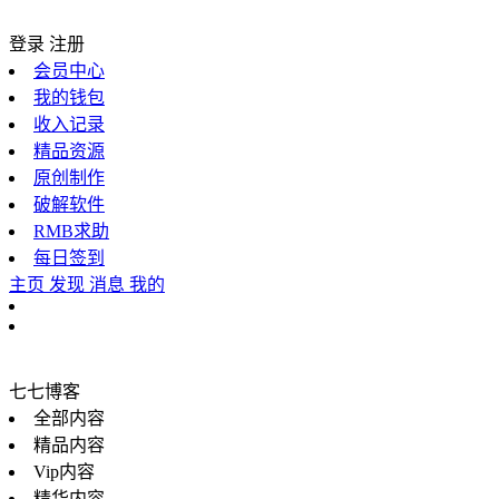
登录
注册
会员中心
我的钱包
收入记录
精品资源
原创制作
破解软件
RMB求助
每日签到
主页
发现
消息
我的
七七博客
全部内容
精品内容
Vip内容
精华内容