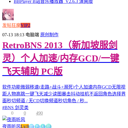
BBPlayer B站音乐播放器_V2.6.3 清爽版
发帖狂魔
VIP2
07-13 18:13
电脑端
原创制作
RetroBNS 2013（新加坡服剑
灵）个人加速/内存GCD/一键
飞天辅助 PC版
软件功能微弱移速(走路+战斗+濒死)个人加速内存GCD无限视
距人物高跳一键飞天减少读图暴击抖动挂机不返回角色选择界
面秒切频道 / 无CD切换频道秒切角色 / 秒...
#
BNS 剑灵类
0
0
490
官
方
人
夜雨听风
Lv.9
员