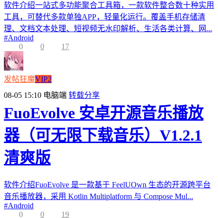
软件介绍一站式多功能聚合工具箱，一款软件整合数十种实用
工具，可替代多款单独APP，轻量化运行。覆盖手机存储清
理、文档文本处理、短视频无水印解析、生活各类计算、网...
#
Android
0
0
17
发帖狂魔
VIP2
08-05 15:10
电脑端
转载分享
FuoEvolve 安卓开源音乐播放
器（可无限下载音乐）V1.2.1
清爽版
软件介绍FuoEvolve 是一款基于 FeelUOwn 生态的开源跨平台
音乐播放器，采用 Kotlin Multiplatform 与 Compose Mul...
#
Android
0
0
19