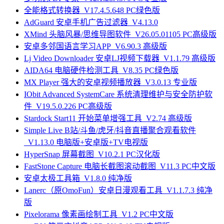
全能格式转换器_V17.4.5.648 PC绿色版
AdGuard 安卓手机广告过滤器_V4.13.0
XMind 头脑风暴/思维导图软件_V26.05.01105 PC高级版
安卓多邻国语言学习APP_V6.90.3 高级版
Lj Video Downloader 安卓LJ视频下载器_V1.1.79 高级版
AIDA64 电脑硬件检测工具_V8.35 PC绿色版
MX Player 强大的安卓视频播放器_V3.0.13 专业版
IObit Advanced SystemCare 系统清理维护与安全防护软
件_V19.5.0.226 PC高级版
Stardock Start11 开始菜单增强工具_V2.74 高级版
Simple Live B站/斗鱼/虎牙/抖音直播聚合观看软件
_V1.13.0 电脑版+安卓版+TV电视版
HyperSnap 屏幕截图_V10.2.1 PC汉化版
FastStone Capture 电脑长截图滚动截图_V11.3 PC中文版
安卓太极工具箱_V1.8.0 纯净版
Lanerc（原OmoFun）安卓日漫观看工具_V1.1.7.3 纯净
版
Pixelorama 像素画绘制工具_V1.2 PC中文版