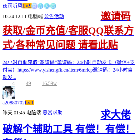
方
官
人
员
夜雨听风
Lv.9
邀请码
10-24 12:11
电脑端
公告活动
获取/金币充值/客服QQ联系方
式/各种常见问题 请看此贴
24小时自助获取“邀请码”邀请码：24小时自动发卡（微信+支
付宝）https://www.yishengfk.cn/item/6mrlcp邀请码：24小时自
动发...
4
49
16.59w
a20880702
Lv.1
求大佬
昨天 01:45
电脑端
悬赏求助
破解个辅助工具 有偿！有偿！