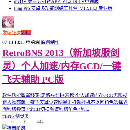
myDV 第三方抖音APP_V1.2.19 TV电视版
Fing Pro 安卓多功能网络工具包_V12.13.2 专业版
发帖狂魔
VIP2
07-13 18:13
电脑端
原创制作
RetroBNS 2013（新加坡服剑
灵）个人加速/内存GCD/一键
飞天辅助 PC版
软件功能微弱移速(走路+战斗+濒死)个人加速内存GCD无限视
距人物高跳一键飞天减少读图暴击抖动挂机不返回角色选择界
面秒切频道 / 无CD切换频道秒切角色 / 秒...
#
BNS 剑灵类
0
0
444