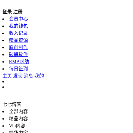
登录
注册
会员中心
我的钱包
收入记录
精品资源
原创制作
破解软件
RMB求助
每日签到
主页
发现
消息
我的
七七博客
全部内容
精品内容
Vip内容
精华内容