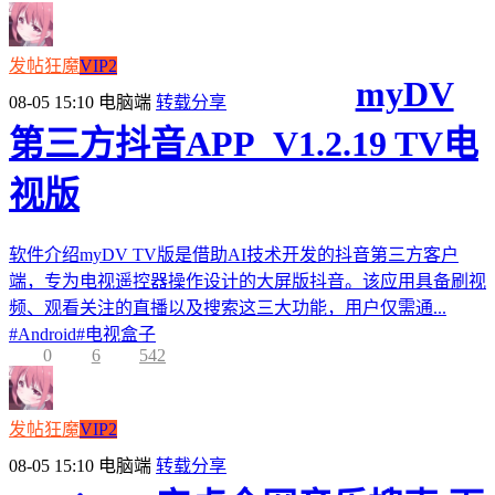
发帖狂魔
VIP2
myDV
08-05 15:10
电脑端
转载分享
第三方抖音APP_V1.2.19 TV电
视版
软件介绍myDV TV版是借助AI技术开发的抖音第三方客户
端，专为电视遥控器操作设计的大屏版抖音。该应用具备刷视
频、观看关注的直播以及搜索这三大功能，用户仅需通...
#
Android
#
电视盒子
0
6
542
发帖狂魔
VIP2
08-05 15:10
电脑端
转载分享