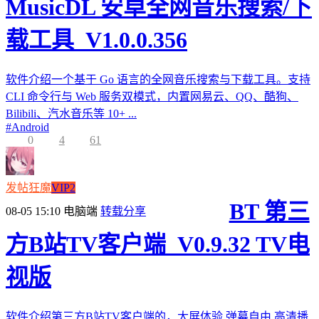
MusicDL 安卓全网音乐搜索/下
载工具_V1.0.0.356
软件介绍一个基于 Go 语言的全网音乐搜索与下载工具。支持
CLI 命令行与 Web 服务双模式，内置网易云、QQ、酷狗、
Bilibili、汽水音乐等 10+ ...
#
Android
0
4
61
发帖狂魔
VIP2
BT 第三
08-05 15:10
电脑端
转载分享
方B站TV客户端_V0.9.32 TV电
视版
软件介绍第三方B站TV客户端的，大屏体验,弹幕自由,高清播