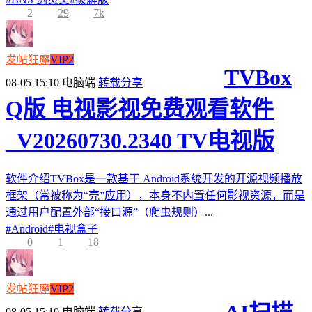
2
29
7k
发帖狂魔
VIP2
TVBox
08-05 15:10
电脑端
转载分享
Q版 电视影视免费观看软件
_V20260730.2340 TV电视版
软件介绍TVBox是一款基于 Android系统开发的开源视频播放
框架（常被称为“壳”应用），本身不内置任何影视资源，而是
通过用户配置外部“接口源”（爬虫规则）...
#
Android
#
电视盒子
0
1
18
发帖狂魔
VIP2
08-05 15:10
电脑端
转载分享