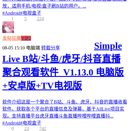
放，适用手机/电视/盒子刷B站的用户。...
#
Android
#
电视盒子
1
5
224
发帖狂魔
VIP2
Simple
08-05 15:10
电脑端
转载分享
Live B站/斗鱼/虎牙/抖音直播
聚合观看软件_V1.13.0 电脑版
+安卓版+TV电视版
软件介绍这是一个聚合了B站、斗鱼、虎牙、抖音的直播收看
软件。获取各个平台的直播信息及弹幕，基于AllLive项目实
现。支持直播平台虎牙直播斗鱼直播哔哩哔哩直播抖...
#
Android
#
电视盒子
0
23
742