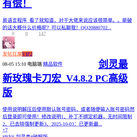
有偿！
易语言程序 看了就知道，对于大佬来说应该很简单。。能破
的话大概什么价格呢？可以私聊我！QQ20880702...
0
0
147
发帖狂魔
VIP2
剑灵最
08-05 15:10
电脑端
精品软件
新玫瑰卡刀宏_V4.8.2 PC高级
版
使用说明解压后使用默认账号密码，或者随便输入账号密码然
后登录即可使用！修改说明1、补丁不绑定机器，无时间限制
2、已去除强制更新3、2025-10-03：已更新最...
+7
#
BNS 剑灵类
#
破解版