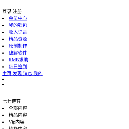
登录
注册
会员中心
我的钱包
收入记录
精品资源
原创制作
破解软件
RMB求助
每日签到
主页
发现
消息
我的
七七博客
全部内容
精品内容
Vip内容
精华内容