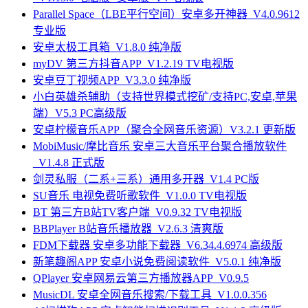
Parallel Space（LBE平行空间）安卓多开神器_V4.0.9612
专业版
安卓太极工具箱_V1.8.0 纯净版
myDV 第三方抖音APP_V1.2.19 TV电视版
安卓豆丁视频APP_V3.3.0 纯净版
小白英雄杀辅助（支持世界模式挖矿/支持PC,安卓,苹果
端）V5.3 PC高级版
安卓柠檬音乐APP（聚合全网音乐资源）V3.2.1 更新版
MobiMusic/摩比音乐 安卓三大音乐平台聚合播放软件
_V1.4.8 正式版
剑灵私服（二系+三系）通用多开器_V1.4 PC版
SU音乐 电视免费听歌软件_V1.0.0 TV电视版
BT 第三方B站TV客户端_V0.9.32 TV电视版
BBPlayer B站音乐播放器_V2.6.3 清爽版
FDM下载器 安卓多功能下载器_V6.34.4.6974 高级版
新笔趣阁APP 安卓小说免费阅读软件_V5.0.1 纯净版
QPlayer 安卓网易云第三方播放器APP_V0.9.5
MusicDL 安卓全网音乐搜索/下载工具_V1.0.0.356