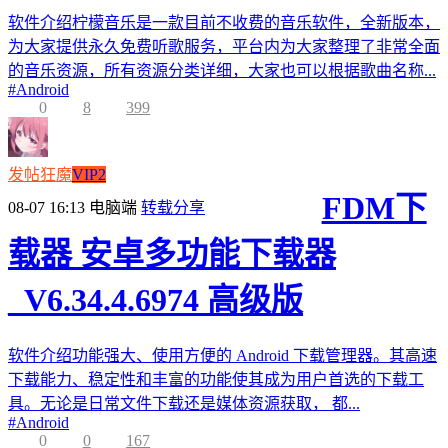
软件介绍柠檬音乐是一款目前不收费的音乐软件，全新版本，
为大家提供永久免费听歌服务，平台内为大家整理了非常全面
的音乐资源，所有资源分类详细，大家也可以根据歌曲名称...
#
Android
0
8
399
发帖狂魔
VIP2
FDM下
08-07 16:13
电脑端
转载分享
载器 安卓多功能下载器
_V6.34.4.6974 高级版
软件介绍功能强大、使用方便的 Android 下载管理器。其高速
下载能力、稳定性和丰富的功能使其成为用户首选的下载工
具。无论是日常文件下载还是媒体资源获取， 都...
#
Android
0
0
167