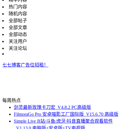
热门内容
随机内容
全部帖子
全部文章
全部动态
关注用户
关注论坛
七七博客广告位招租！
每周热点
剑灵最新玫瑰卡刀宏_V4.8.2 PC高级版
FilmoraGo Pro 安卓喵影工厂国际版_V15.6.70 高级版
Simple Live B站/斗鱼/虎牙/抖音直播聚合观看软件
_V1.13.0 电脑版+安卓版+TV电视版