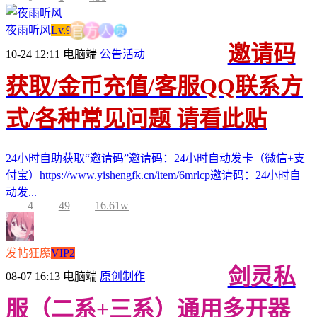
员
人
夜雨听风
Lv.9
方
官
邀请码
10-24 12:11
电脑端
公告活动
获取/金币充值/客服QQ联系方
式/各种常见问题 请看此贴
24小时自助获取“邀请码”邀请码：24小时自动发卡（微信+支
付宝）https://www.yishengfk.cn/item/6mrlcp邀请码：24小时自
动发...
4
49
16.61w
发帖狂魔
VIP2
剑灵私
08-07 16:13
电脑端
原创制作
服（二系+三系）通用多开器