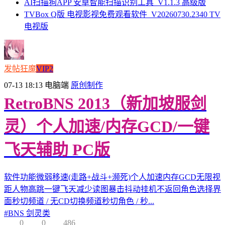
AI扫描狗APP 安卓智能扫描识别工具_V1.1.3 高级版
TVBox Q版 电视影视免费观看软件_V20260730.2340 TV
电视版
发帖狂魔
VIP2
07-13 18:13
电脑端
原创制作
RetroBNS 2013（新加坡服剑
灵）个人加速/内存GCD/一键
飞天辅助 PC版
软件功能微弱移速(走路+战斗+濒死)个人加速内存GCD无限视
距人物高跳一键飞天减少读图暴击抖动挂机不返回角色选择界
面秒切频道 / 无CD切换频道秒切角色 / 秒...
#
BNS 剑灵类
0
0
486