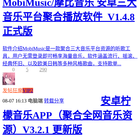
MobiMusic/摩比音乐 安卓三大
音乐平台聚合播放软件_V1.4.8
正式版
软件介绍MobiMusic是一款聚合三大音乐平台资源的听歌工
具，用户无需登录即可畅享海量音乐，软件涵盖流行、摇滚、
经典怀旧、以及欧美日韩等多种风格歌曲，支持歌单...
0
5
290
发帖狂魔
VIP2
安卓柠
08-07 16:13
电脑端
转载分享
檬音乐APP（聚合全网音乐资
源）V3.2.1 更新版