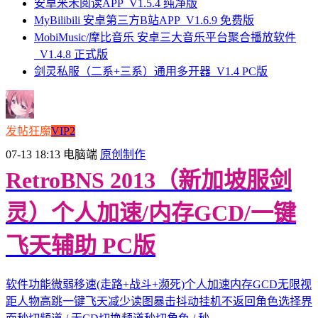
安卓米禾阅读APP_V1.5.4 纯净版
MyBilibili 安卓第三方B站APP_V1.6.9 免费版
MobiMusic/摩比音乐 安卓三大音乐平台聚合播放软件
_V1.4.8 正式版
剑灵私服（二系+三系）通用多开器_V1.4 PC版
发帖狂魔
VIP2
07-13 18:13
电脑端
原创制作
RetroBNS 2013（新加坡服剑
灵）个人加速/内存GCD/一键
飞天辅助 PC版
软件功能微弱移速(走路+战斗+濒死)个人加速内存GCD无限视
距人物高跳一键飞天减少读图暴击抖动挂机不返回角色选择界