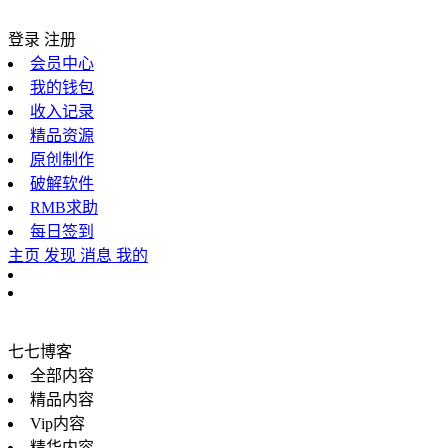
登录
注册
会员中心
我的钱包
收入记录
精品资源
原创制作
破解软件
RMB求助
每日签到
主页
发现
消息
我的
七七博客
全部内容
精品内容
Vip内容
精华内容