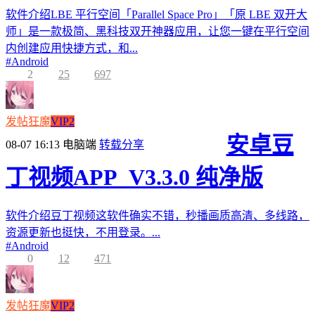
软件介绍LBE 平行空间「Parallel Space Pro」「原 LBE 双开大
师」是一款极简、黑科技双开神器应用，让您一键在平行空间
内创建应用快捷方式，和...
#
Android
2
25
697
发帖狂魔
VIP2
安卓豆
08-07 16:13
电脑端
转载分享
丁视频APP_V3.3.0 纯净版
软件介绍豆丁视频这软件确实不错，秒播画质高清、多线路，
资源更新也挺快，不用登录。...
#
Android
0
12
471
发帖狂魔
VIP2