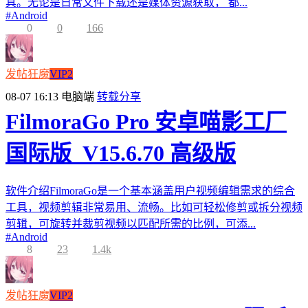
具。无论是日常文件下载还是媒体资源获取， 都...
#
Android
0
0
166
发帖狂魔
VIP2
08-07 16:13
电脑端
转载分享
FilmoraGo Pro 安卓喵影工厂
国际版_V15.6.70 高级版
软件介绍FilmoraGo是一个基本涵盖用户视频编辑需求的综合
工具，视频剪辑非常易用、流畅。比如可轻松修剪或拆分视频
剪辑，可旋转并裁剪视频以匹配所需的比例，可添...
#
Android
8
23
1.4k
发帖狂魔
VIP2