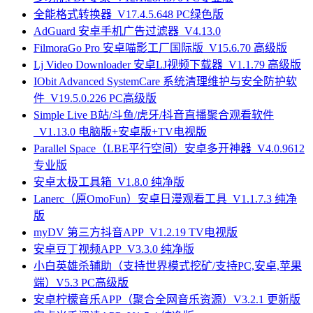
全能格式转换器_V17.4.5.648 PC绿色版
AdGuard 安卓手机广告过滤器_V4.13.0
FilmoraGo Pro 安卓喵影工厂国际版_V15.6.70 高级版
Lj Video Downloader 安卓LJ视频下载器_V1.1.79 高级版
IObit Advanced SystemCare 系统清理维护与安全防护软
件_V19.5.0.226 PC高级版
Simple Live B站/斗鱼/虎牙/抖音直播聚合观看软件
_V1.13.0 电脑版+安卓版+TV电视版
Parallel Space（LBE平行空间）安卓多开神器_V4.0.9612
专业版
安卓太极工具箱_V1.8.0 纯净版
Lanerc（原OmoFun）安卓日漫观看工具_V1.1.7.3 纯净
版
myDV 第三方抖音APP_V1.2.19 TV电视版
安卓豆丁视频APP_V3.3.0 纯净版
小白英雄杀辅助（支持世界模式挖矿/支持PC,安卓,苹果
端）V5.3 PC高级版
安卓柠檬音乐APP（聚合全网音乐资源）V3.2.1 更新版