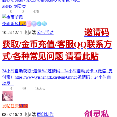
面秒切频道 / 无CD切换频道秒切角色 / 秒...
#
BNS 剑灵类
0
0
478
人
方
员
夜雨听风
Lv.9
官
邀请码
10-24 12:11
电脑端
公告活动
获取/金币充值/客服QQ联系方
式/各种常见问题 请看此贴
24小时自助获取“邀请码”邀请码：24小时自动发卡（微信+支
付宝）https://www.yishengfk.cn/item/6mrlcp邀请码：24小时自
动发...
4
49
16.6w
发帖狂魔
VIP2
剑灵私
08-07 16:13
电脑端
原创制作