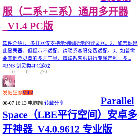
服（二系+三系）通用多开器
_V1.4 PC版
软件介绍1、多开器仅支持示例图所示的登录器。2、如若你是
此登录器，但提示不适配，请联系客服免费适配。3、如若需
要其他登录器的多开工具，请联系客服进行专属定制。多...
#
BNS 剑灵类
#
PC游戏
0
0
279
发帖狂魔
VIP2
Parallel
08-07 16:13
电脑端
转载分享
Space（LBE平行空间）安卓多
开神器_V4.0.9612 专业版