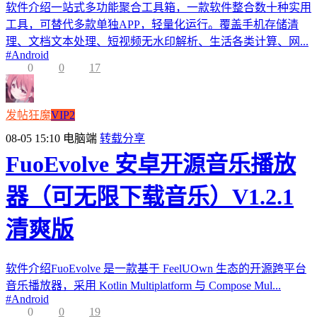
软件介绍一站式多功能聚合工具箱，一款软件整合数十种实用
工具，可替代多款单独APP，轻量化运行。覆盖手机存储清
理、文档文本处理、短视频无水印解析、生活各类计算、网...
#
Android
0
0
17
发帖狂魔
VIP2
08-05 15:10
电脑端
转载分享
FuoEvolve 安卓开源音乐播放
器（可无限下载音乐）V1.2.1
清爽版
软件介绍FuoEvolve 是一款基于 FeelUOwn 生态的开源跨平台
音乐播放器，采用 Kotlin Multiplatform 与 Compose Mul...
#
Android
0
0
19