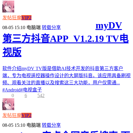
发帖狂魔
VIP2
myDV
08-05 15:10
电脑端
转载分享
第三方抖音APP_V1.2.19 TV电
视版
软件介绍myDV TV版是借助AI技术开发的抖音第三方客户
端，专为电视遥控器操作设计的大屏版抖音。该应用具备刷视
频、观看关注的直播以及搜索这三大功能，用户仅需通...
#
Android
#
电视盒子
0
6
542
发帖狂魔
VIP2
08-05 15:10
电脑端
转载分享