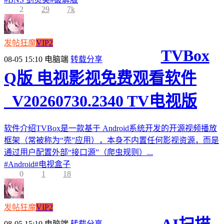
2
29
7k
发帖狂魔
VIP2
TVBox
08-05 15:10
电脑端
转载分享
Q版 电视影视免费观看软件
_V20260730.2340 TV电视版
软件介绍TVBox是一款基于 Android系统开发的开源视频播放
框架（常被称为“壳”应用），本身不内置任何影视资源，而是
通过用户配置外部“接口源”（爬虫规则）...
#
Android
#
电视盒子
0
1
18
发帖狂魔
VIP2
08-05 15:10
电脑端
转载分享