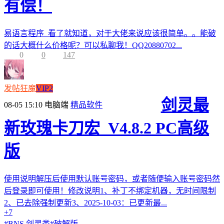
有偿！
易语言程序 看了就知道，对于大佬来说应该很简单。。能破
的话大概什么价格呢？可以私聊我！QQ20880702...
0
0
147
发帖狂魔
VIP2
剑灵最
08-05 15:10
电脑端
精品软件
新玫瑰卡刀宏_V4.8.2 PC高级
版
使用说明解压后使用默认账号密码，或者随便输入账号密码然
后登录即可使用！修改说明1、补丁不绑定机器，无时间限制
2、已去除强制更新3、2025-10-03：已更新最...
+7
#
BNS 剑灵类
#
破解版