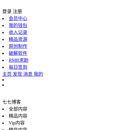
登录
注册
会员中心
我的钱包
收入记录
精品资源
原创制作
破解软件
RMB求助
每日签到
主页
发现
消息
我的
七七博客
全部内容
精品内容
Vip内容
精华内容