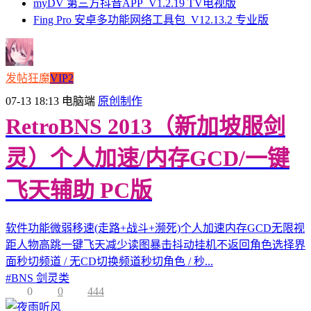
myDV 第三方抖音APP_V1.2.19 TV电视版
Fing Pro 安卓多功能网络工具包_V12.13.2 专业版
发帖狂魔
VIP2
07-13 18:13
电脑端
原创制作
RetroBNS 2013（新加坡服剑
灵）个人加速/内存GCD/一键
飞天辅助 PC版
软件功能微弱移速(走路+战斗+濒死)个人加速内存GCD无限视
距人物高跳一键飞天减少读图暴击抖动挂机不返回角色选择界
面秒切频道 / 无CD切换频道秒切角色 / 秒...
#
BNS 剑灵类
0
0
444