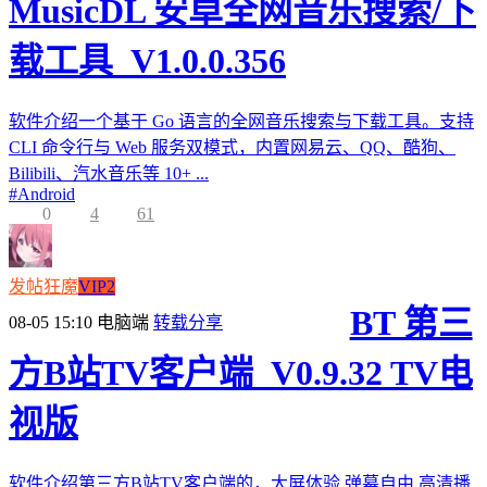
MusicDL 安卓全网音乐搜索/下
载工具_V1.0.0.356
软件介绍一个基于 Go 语言的全网音乐搜索与下载工具。支持
CLI 命令行与 Web 服务双模式，内置网易云、QQ、酷狗、
Bilibili、汽水音乐等 10+ ...
#
Android
0
4
61
发帖狂魔
VIP2
BT 第三
08-05 15:10
电脑端
转载分享
方B站TV客户端_V0.9.32 TV电
视版
软件介绍第三方B站TV客户端的，大屏体验,弹幕自由,高清播