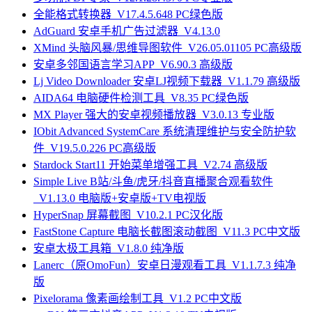
全能格式转换器_V17.4.5.648 PC绿色版
AdGuard 安卓手机广告过滤器_V4.13.0
XMind 头脑风暴/思维导图软件_V26.05.01105 PC高级版
安卓多邻国语言学习APP_V6.90.3 高级版
Lj Video Downloader 安卓LJ视频下载器_V1.1.79 高级版
AIDA64 电脑硬件检测工具_V8.35 PC绿色版
MX Player 强大的安卓视频播放器_V3.0.13 专业版
IObit Advanced SystemCare 系统清理维护与安全防护软
件_V19.5.0.226 PC高级版
Stardock Start11 开始菜单增强工具_V2.74 高级版
Simple Live B站/斗鱼/虎牙/抖音直播聚合观看软件
_V1.13.0 电脑版+安卓版+TV电视版
HyperSnap 屏幕截图_V10.2.1 PC汉化版
FastStone Capture 电脑长截图滚动截图_V11.3 PC中文版
安卓太极工具箱_V1.8.0 纯净版
Lanerc（原OmoFun）安卓日漫观看工具_V1.1.7.3 纯净
版
Pixelorama 像素画绘制工具_V1.2 PC中文版