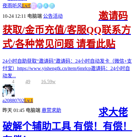
方
人
官
员
夜雨听风
Lv.9
邀请码
10-24 12:11
电脑端
公告活动
获取/金币充值/客服QQ联系方
式/各种常见问题 请看此贴
24小时自助获取“邀请码”邀请码：24小时自动发卡（微信+支
付宝）https://www.yishengfk.cn/item/6mrlcp邀请码：24小时自
动发...
4
49
16.59w
a20880702
Lv.1
求大佬
昨天 01:45
电脑端
悬赏求助
破解个辅助工具 有偿！有偿！