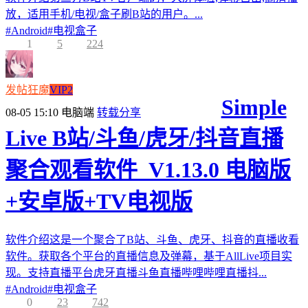
放，适用手机/电视/盒子刷B站的用户。...
#
Android
#
电视盒子
1
5
224
发帖狂魔
VIP2
Simple
08-05 15:10
电脑端
转载分享
Live B站/斗鱼/虎牙/抖音直播
聚合观看软件_V1.13.0 电脑版
+安卓版+TV电视版
软件介绍这是一个聚合了B站、斗鱼、虎牙、抖音的直播收看
软件。获取各个平台的直播信息及弹幕，基于AllLive项目实
现。支持直播平台虎牙直播斗鱼直播哔哩哔哩直播抖...
#
Android
#
电视盒子
0
23
742