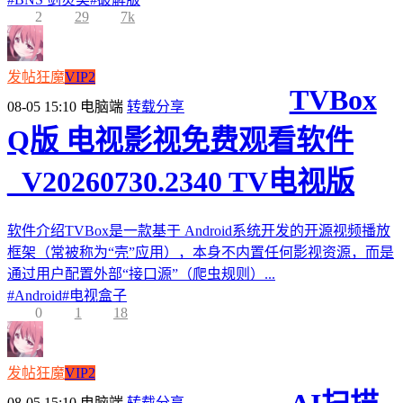
2
29
7k
发帖狂魔
VIP2
TVBox
08-05 15:10
电脑端
转载分享
Q版 电视影视免费观看软件
_V20260730.2340 TV电视版
软件介绍TVBox是一款基于 Android系统开发的开源视频播放
框架（常被称为“壳”应用），本身不内置任何影视资源，而是
通过用户配置外部“接口源”（爬虫规则）...
#
Android
#
电视盒子
0
1
18
发帖狂魔
VIP2
08-05 15:10
电脑端
转载分享