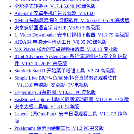
全能格式转换器_V17.4.5.648 PC绿色版
AdGuard 安卓手机广告过滤器_V4.13.0
XMind 头脑风暴/思维导图软件_V26.05.01105 PC高级版
安卓多邻国语言学习APP_V6.90.3 高级版
Lj Video Downloader 安卓LJ视频下载器_V1.1.79 高级版
AIDA64 电脑硬件检测工具_V8.35 PC绿色版
MX Player 强大的安卓视频播放器_V3.0.13 专业版
IObit Advanced SystemCare 系统清理维护与安全防护软
件_V19.5.0.226 PC高级版
Stardock Start11 开始菜单增强工具_V2.74 高级版
Simple Live B站/斗鱼/虎牙/抖音直播聚合观看软件
_V1.13.0 电脑版+安卓版+TV电视版
HyperSnap 屏幕截图_V10.2.1 PC汉化版
FastStone Capture 电脑长截图滚动截图_V11.3 PC中文版
安卓太极工具箱_V1.8.0 纯净版
Lanerc（原OmoFun）安卓日漫观看工具_V1.1.7.3 纯净
版
Pixelorama 像素画绘制工具_V1.2 PC中文版