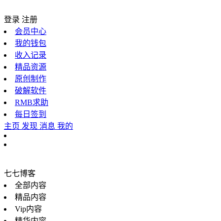
登录
注册
会员中心
我的钱包
收入记录
精品资源
原创制作
破解软件
RMB求助
每日签到
主页
发现
消息
我的
七七博客
全部内容
精品内容
Vip内容
精华内容