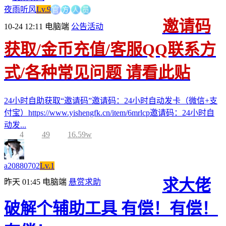
官
方
人
员
夜雨听风
Lv.9
邀请码
10-24 12:11
电脑端
公告活动
获取/金币充值/客服QQ联系方
式/各种常见问题 请看此贴
24小时自助获取“邀请码”邀请码：24小时自动发卡（微信+支
付宝）https://www.yishengfk.cn/item/6mrlcp邀请码：24小时自
动发...
4
49
16.59w
a20880702
Lv.1
求大佬
昨天 01:45
电脑端
悬赏求助
破解个辅助工具 有偿！有偿！