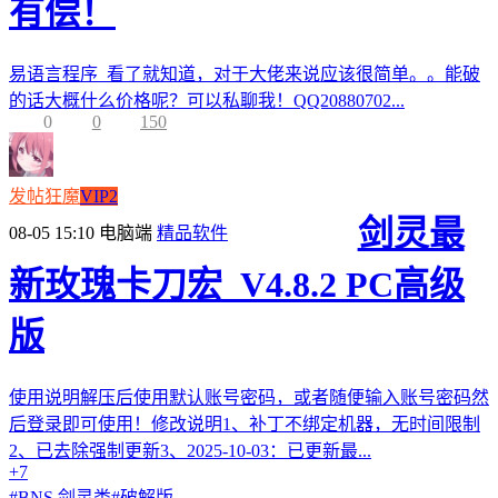
有偿！
易语言程序 看了就知道，对于大佬来说应该很简单。。能破
的话大概什么价格呢？可以私聊我！QQ20880702...
0
0
150
发帖狂魔
VIP2
剑灵最
08-05 15:10
电脑端
精品软件
新玫瑰卡刀宏_V4.8.2 PC高级
版
使用说明解压后使用默认账号密码，或者随便输入账号密码然
后登录即可使用！修改说明1、补丁不绑定机器，无时间限制
2、已去除强制更新3、2025-10-03：已更新最...
+7
#
BNS 剑灵类
#
破解版