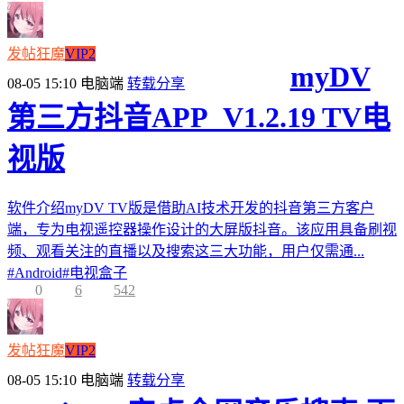
发帖狂魔
VIP2
myDV
08-05 15:10
电脑端
转载分享
第三方抖音APP_V1.2.19 TV电
视版
软件介绍myDV TV版是借助AI技术开发的抖音第三方客户
端，专为电视遥控器操作设计的大屏版抖音。该应用具备刷视
频、观看关注的直播以及搜索这三大功能，用户仅需通...
#
Android
#
电视盒子
0
6
542
发帖狂魔
VIP2
08-05 15:10
电脑端
转载分享