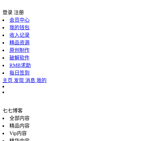
登录
注册
会员中心
我的钱包
收入记录
精品资源
原创制作
破解软件
RMB求助
每日签到
主页
发现
消息
我的
七七博客
全部内容
精品内容
Vip内容
精华内容