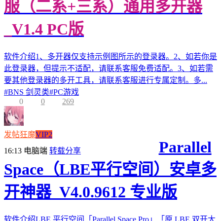
服（二系+三系）通用多开器
_V1.4 PC版
软件介绍1、多开器仅支持示例图所示的登录器。2、如若你是
此登录器，但提示不适配，请联系客服免费适配。3、如若需
要其他登录器的多开工具，请联系客服进行专属定制。多...
#
BNS 剑灵类
#
PC游戏
0
0
269
发帖狂魔
VIP2
Parallel
16:13
电脑端
转载分享
Space（LBE平行空间）安卓多
开神器_V4.0.9612 专业版
软件介绍LBE 平行空间「Parallel Space Pro」「原 LBE 双开大