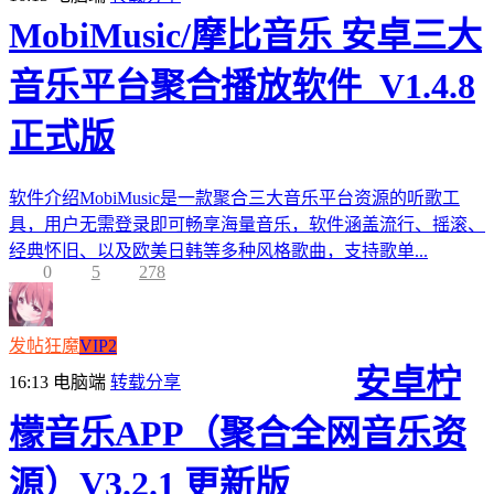
MobiMusic/摩比音乐 安卓三大
音乐平台聚合播放软件_V1.4.8
正式版
软件介绍MobiMusic是一款聚合三大音乐平台资源的听歌工
具，用户无需登录即可畅享海量音乐，软件涵盖流行、摇滚、
经典怀旧、以及欧美日韩等多种风格歌曲，支持歌单...
0
5
278
发帖狂魔
VIP2
安卓柠
16:13
电脑端
转载分享
檬音乐APP（聚合全网音乐资
源）V3.2.1 更新版