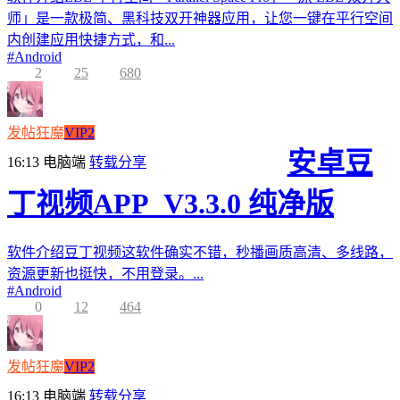
师」是一款极简、黑科技双开神器应用，让您一键在平行空间
内创建应用快捷方式，和...
#
Android
2
25
680
发帖狂魔
VIP2
安卓豆
16:13
电脑端
转载分享
丁视频APP_V3.3.0 纯净版
软件介绍豆丁视频这软件确实不错，秒播画质高清、多线路，
资源更新也挺快，不用登录。...
#
Android
0
12
464
发帖狂魔
VIP2
16:13
电脑端
转载分享