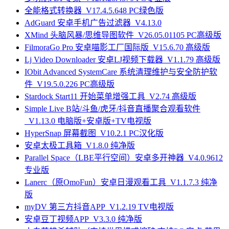
全能格式转换器_V17.4.5.648 PC绿色版
AdGuard 安卓手机广告过滤器_V4.13.0
XMind 头脑风暴/思维导图软件_V26.05.01105 PC高级版
FilmoraGo Pro 安卓喵影工厂国际版_V15.6.70 高级版
Lj Video Downloader 安卓LJ视频下载器_V1.1.79 高级版
IObit Advanced SystemCare 系统清理维护与安全防护软
件_V19.5.0.226 PC高级版
Stardock Start11 开始菜单增强工具_V2.74 高级版
Simple Live B站/斗鱼/虎牙/抖音直播聚合观看软件
_V1.13.0 电脑版+安卓版+TV电视版
HyperSnap 屏幕截图_V10.2.1 PC汉化版
安卓太极工具箱_V1.8.0 纯净版
Parallel Space（LBE平行空间）安卓多开神器_V4.0.9612
专业版
Lanerc（原OmoFun）安卓日漫观看工具_V1.1.7.3 纯净
版
myDV 第三方抖音APP_V1.2.19 TV电视版
安卓豆丁视频APP_V3.3.0 纯净版