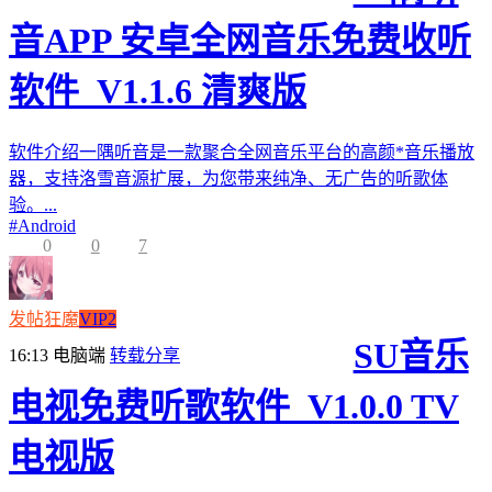
音APP 安卓全网音乐免费收听
软件_V1.1.6 清爽版
软件介绍一隅听音是一款聚合全网音乐平台的高颜*音乐播放
器，支持洛雪音源扩展，为您带来纯净、无广告的听歌体
验。...
#
Android
0
0
7
发帖狂魔
VIP2
SU音乐
16:13
电脑端
转载分享
电视免费听歌软件_V1.0.0 TV
电视版