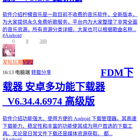
软件介绍柠檬音乐是一款目前不收费的音乐软件，全新版本，
为大家提供永久免费听歌服务，平台内为大家整理了非常全面
的音乐资源，所有资源分类详细，大家也可以根据歌曲名称...
#
Android
0
8
388
发帖狂魔
VIP2
FDM下
16:13
电脑端
转载分享
载器 安卓多功能下载器
_V6.34.4.6974 高级版
软件介绍功能强大、使用方便的 Android 下载管理器。其高速
下载能力、稳定性和丰富的功能使其成为用户首选的下载工
具。无论是日常文件下载还是媒体资源获取， 都...
#
Android