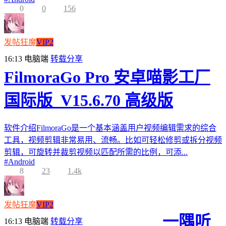
0
0
156
发帖狂魔
VIP2
16:13
电脑端
转载分享
FilmoraGo Pro 安卓喵影工厂
国际版_V15.6.70 高级版
软件介绍FilmoraGo是一个基本涵盖用户视频编辑需求的综合
工具，视频剪辑非常易用、流畅。比如可轻松修剪或拆分视频
剪辑，可旋转并裁剪视频以匹配所需的比例，可添...
#
Android
8
23
1.4k
发帖狂魔
VIP2
一隅听
16:13
电脑端
转载分享