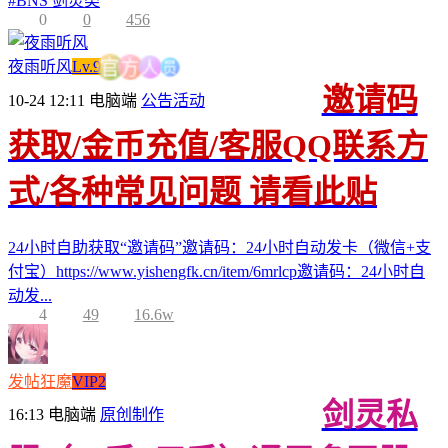
#
BNS 剑灵类
0
0
456
员
人
夜雨听风
Lv.9
方
官
邀请码
10-24 12:11
电脑端
公告活动
获取/金币充值/客服QQ联系方
式/各种常见问题 请看此贴
24小时自助获取“邀请码”邀请码：24小时自动发卡（微信+支
付宝）https://www.yishengfk.cn/item/6mrlcp邀请码：24小时自
动发...
4
49
16.6w
发帖狂魔
VIP2
剑灵私
16:13
电脑端
原创制作