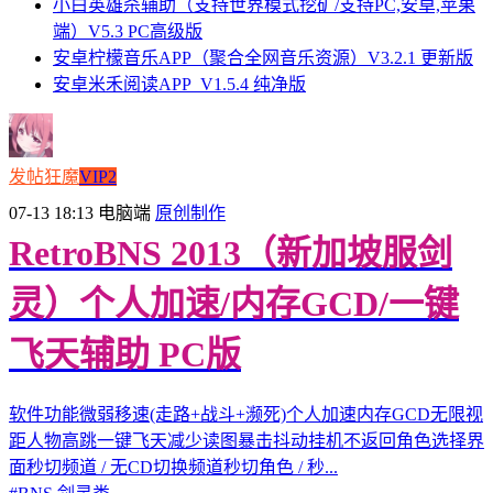
小白英雄杀辅助（支持世界模式挖矿/支持PC,安卓,苹果
端）V5.3 PC高级版
安卓柠檬音乐APP（聚合全网音乐资源）V3.2.1 更新版
安卓米禾阅读APP_V1.5.4 纯净版
发帖狂魔
VIP2
07-13 18:13
电脑端
原创制作
RetroBNS 2013（新加坡服剑
灵）个人加速/内存GCD/一键
飞天辅助 PC版
软件功能微弱移速(走路+战斗+濒死)个人加速内存GCD无限视
距人物高跳一键飞天减少读图暴击抖动挂机不返回角色选择界
面秒切频道 / 无CD切换频道秒切角色 / 秒...