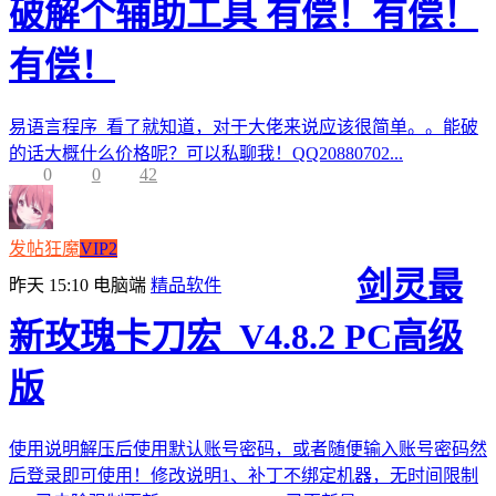
破解个辅助工具 有偿！有偿！
有偿！
易语言程序 看了就知道，对于大佬来说应该很简单。。能破
的话大概什么价格呢？可以私聊我！QQ20880702...
0
0
42
发帖狂魔
VIP2
剑灵最
昨天 15:10
电脑端
精品软件
新玫瑰卡刀宏_V4.8.2 PC高级
版
使用说明解压后使用默认账号密码，或者随便输入账号密码然
后登录即可使用！修改说明1、补丁不绑定机器，无时间限制