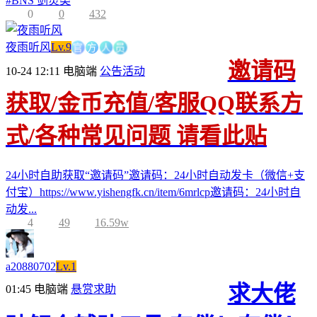
#
BNS 剑灵类
0
0
432
官
方
人
员
夜雨听风
Lv.9
邀请码
10-24 12:11
电脑端
公告活动
获取/金币充值/客服QQ联系方
式/各种常见问题 请看此贴
24小时自助获取“邀请码”邀请码：24小时自动发卡（微信+支
付宝）https://www.yishengfk.cn/item/6mrlcp邀请码：24小时自
动发...
4
49
16.59w
a20880702
Lv.1
求大佬
01:45
电脑端
悬赏求助