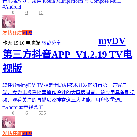
音乐播放器，采用 Kotlin Multiplatform 与 Compose Mul...
#
Android
0
0
15
发帖狂魔
VIP2
myDV
昨天 15:10
电脑端
转载分享
第三方抖音APP_V1.2.19 TV电
视版
软件介绍myDV TV版是借助AI技术开发的抖音第三方客户
端，专为电视遥控器操作设计的大屏版抖音。该应用具备刷视
频、观看关注的直播以及搜索这三大功能，用户仅需通...
#
Android
#
电视盒子
0
6
535
发帖狂魔
VIP2