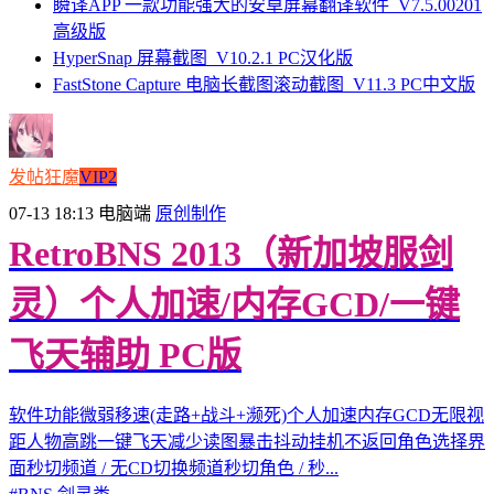
瞬译APP 一款功能强大的安卓屏幕翻译软件_V7.5.00201
高级版
HyperSnap 屏幕截图_V10.2.1 PC汉化版
FastStone Capture 电脑长截图滚动截图_V11.3 PC中文版
发帖狂魔
VIP2
07-13 18:13
电脑端
原创制作
RetroBNS 2013（新加坡服剑
灵）个人加速/内存GCD/一键
飞天辅助 PC版
软件功能微弱移速(走路+战斗+濒死)个人加速内存GCD无限视
距人物高跳一键飞天减少读图暴击抖动挂机不返回角色选择界
面秒切频道 / 无CD切换频道秒切角色 / 秒...