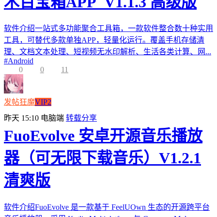
木百宝箱APP_V1.1.3 高级版
软件介绍一站式多功能聚合工具箱，一款软件整合数十种实用
工具，可替代多款单独APP，轻量化运行。覆盖手机存储清
理、文档文本处理、短视频无水印解析、生活各类计算、网...
#
Android
0
0
11
发帖狂魔
VIP2
昨天 15:10
电脑端
转载分享
FuoEvolve 安卓开源音乐播放
器（可无限下载音乐）V1.2.1
清爽版
软件介绍FuoEvolve 是一款基于 FeelUOwn 生态的开源跨平台