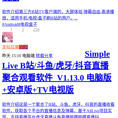
软件介绍第三方B站TV客户端的，大屏体验,弹幕自由,高清播
放，适用手机/电视/盒子刷B站的用户。...
#
Android
#
电视盒子
1
5
216
发帖狂魔
VIP2
Simple
昨天 15:10
电脑端
转载分享
Live B站/斗鱼/虎牙/抖音直播
聚合观看软件_V1.13.0 电脑版
+安卓版+TV电视版
软件介绍这是一个聚合了B站、斗鱼、虎牙、抖音的直播收看
软件。获取各个平台的直播信息及弹幕，基于AllLive项目实
现。支持直播平台虎牙直播斗鱼直播哔哩哔哩直播抖...