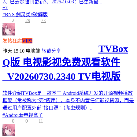
2、已去除强制更新3、2025-10-03：已更新最...
+7
#
BNS 剑灵类
#
破解版
2
29
7k
发帖狂魔
VIP2
TVBox
昨天 15:10
电脑端
转载分享
Q版 电视影视免费观看软件
_V20260730.2340 TV电视版
软件介绍TVBox是一款基于 Android系统开发的开源视频播放
框架（常被称为“壳”应用），本身不内置任何影视资源，而是
通过用户配置外部“接口源”（爬虫规则）...
#
Android
#
电视盒子
0
0
11