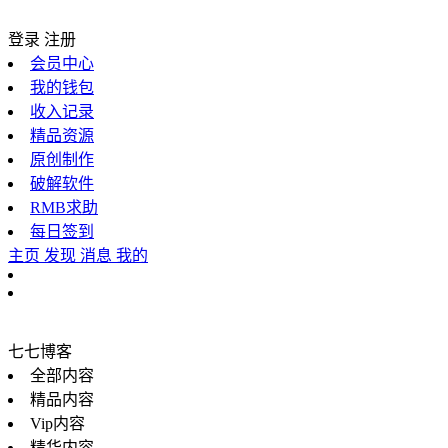
登录
注册
会员中心
我的钱包
收入记录
精品资源
原创制作
破解软件
RMB求助
每日签到
主页
发现
消息
我的
七七博客
全部内容
精品内容
Vip内容
精华内容