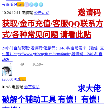
方
官
人
员
夜雨听风
Lv.9
邀请码
10-24 12:11
电脑端
公告活动
获取/金币充值/客服QQ联系方
式/各种常见问题 请看此贴
24小时自助获取“邀请码”邀请码：24小时自动发卡（微信+支
付宝）https://www.yishengfk.cn/item/6mrlcp邀请码：24小时自
动发...
4
49
16.59w
a20880702
Lv.1
求大佬
01:45
电脑端
悬赏求助
破解个辅助工具 有偿！有偿！