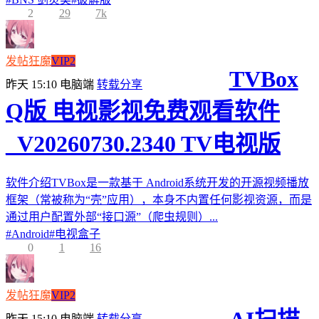
2
29
7k
发帖狂魔
VIP2
TVBox
昨天 15:10
电脑端
转载分享
Q版 电视影视免费观看软件
_V20260730.2340 TV电视版
软件介绍TVBox是一款基于 Android系统开发的开源视频播放
框架（常被称为“壳”应用），本身不内置任何影视资源，而是
通过用户配置外部“接口源”（爬虫规则）...
#
Android
#
电视盒子
0
1
16
发帖狂魔
VIP2
昨天 15:10
电脑端
转载分享