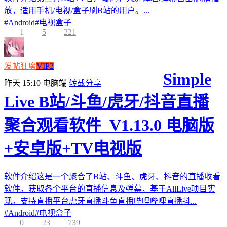
放，适用手机/电视/盒子刷B站的用户。...
#
Android
#
电视盒子
1
5
221
发帖狂魔
VIP2
Simple
昨天 15:10
电脑端
转载分享
Live B站/斗鱼/虎牙/抖音直播
聚合观看软件_V1.13.0 电脑版
+安卓版+TV电视版
软件介绍这是一个聚合了B站、斗鱼、虎牙、抖音的直播收看
软件。获取各个平台的直播信息及弹幕，基于AllLive项目实
现。支持直播平台虎牙直播斗鱼直播哔哩哔哩直播抖...
#
Android
#
电视盒子
0
23
739