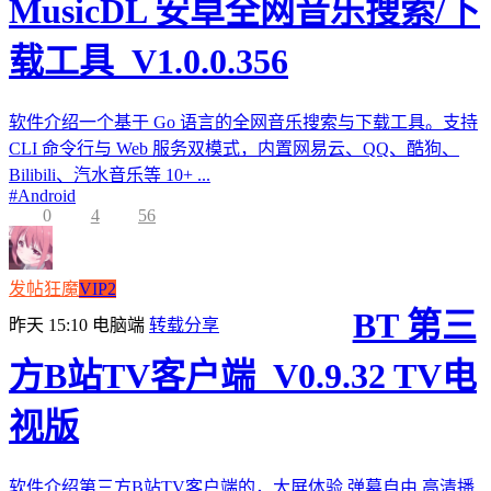
MusicDL 安卓全网音乐搜索/下
载工具_V1.0.0.356
软件介绍一个基于 Go 语言的全网音乐搜索与下载工具。支持
CLI 命令行与 Web 服务双模式，内置网易云、QQ、酷狗、
Bilibili、汽水音乐等 10+ ...
#
Android
0
4
56
发帖狂魔
VIP2
BT 第三
昨天 15:10
电脑端
转载分享
方B站TV客户端_V0.9.32 TV电
视版
软件介绍第三方B站TV客户端的，大屏体验,弹幕自由,高清播