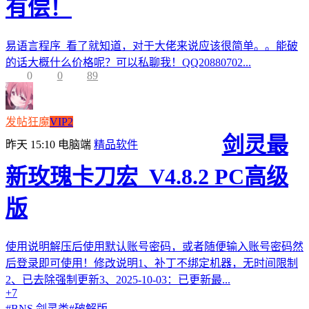
有偿！
易语言程序 看了就知道，对于大佬来说应该很简单。。能破
的话大概什么价格呢？可以私聊我！QQ20880702...
0
0
89
发帖狂魔
VIP2
剑灵最
昨天 15:10
电脑端
精品软件
新玫瑰卡刀宏_V4.8.2 PC高级
版
使用说明解压后使用默认账号密码，或者随便输入账号密码然
后登录即可使用！修改说明1、补丁不绑定机器，无时间限制
2、已去除强制更新3、2025-10-03：已更新最...
+7
#
BNS 剑灵类
#
破解版