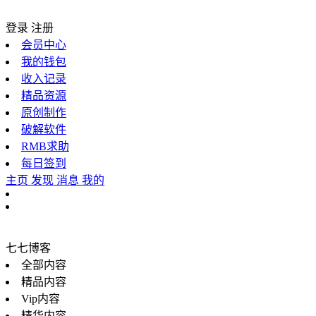
登录
注册
会员中心
我的钱包
收入记录
精品资源
原创制作
破解软件
RMB求助
每日签到
主页
发现
消息
我的
七七博客
全部内容
精品内容
Vip内容
精华内容