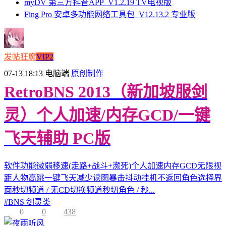
myDV 第三方抖音APP_V1.2.19 TV电视版
Fing Pro 安卓多功能网络工具包_V12.13.2 专业版
发帖狂魔
VIP2
07-13 18:13
电脑端
原创制作
RetroBNS 2013（新加坡服剑
灵）个人加速/内存GCD/一键
飞天辅助 PC版
软件功能微弱移速(走路+战斗+濒死)个人加速内存GCD无限视
距人物高跳一键飞天减少读图暴击抖动挂机不返回角色选择界
面秒切频道 / 无CD切换频道秒切角色 / 秒...
#
BNS 剑灵类
0
0
438