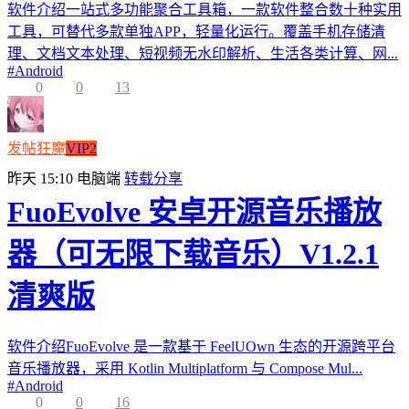
软件介绍一站式多功能聚合工具箱，一款软件整合数十种实用
工具，可替代多款单独APP，轻量化运行。覆盖手机存储清
理、文档文本处理、短视频无水印解析、生活各类计算、网...
#
Android
0
0
13
发帖狂魔
VIP2
昨天 15:10
电脑端
转载分享
FuoEvolve 安卓开源音乐播放
器（可无限下载音乐）V1.2.1
清爽版
软件介绍FuoEvolve 是一款基于 FeelUOwn 生态的开源跨平台
音乐播放器，采用 Kotlin Multiplatform 与 Compose Mul...
#
Android
0
0
16