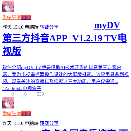
发帖狂魔
VIP2
myDV
昨天 15:10
电脑端
转载分享
第三方抖音APP_V1.2.19 TV电
视版
软件介绍myDV TV版是借助AI技术开发的抖音第三方客户
端，专为电视遥控器操作设计的大屏版抖音。该应用具备刷视
频、观看关注的直播以及搜索这三大功能，用户仅需通...
#
Android
#
电视盒子
0
6
539
发帖狂魔
VIP2
昨天 15:10
电脑端
转载分享