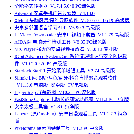
全能格式转换器_V17.4.5.648 PC绿色版
AdGuard 安卓手机广告过滤器_V4.13.0
XMind 头脑风暴/思维导图软件_V26.05.01105 PC高级版
安卓多邻国语言学习APP_V6.90.3 高级版
Lj Video Downloader 安卓LJ视频下载器_V1.1.79 高级版
AIDA64 电脑硬件检测工具_V8.35 PC绿色版
MX Player 强大的安卓视频播放器_V3.0.13 专业版
IObit Advanced SystemCare 系统清理维护与安全防护软
件_V19.5.0.226 PC高级版
Stardock Start11 开始菜单增强工具_V2.74 高级版
Simple Live B站/斗鱼/虎牙/抖音直播聚合观看软件
_V1.13.0 电脑版+安卓版+TV电视版
HyperSnap 屏幕截图_V10.2.1 PC汉化版
FastStone Capture 电脑长截图滚动截图_V11.3 PC中文版
安卓太极工具箱_V1.8.0 纯净版
Lanerc（原OmoFun）安卓日漫观看工具_V1.1.7.3 纯净
版
Pixelorama 像素画绘制工具_V1.2 PC中文版