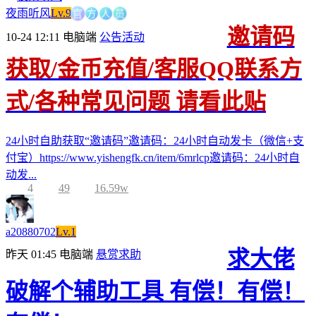
方
官
人
员
夜雨听风
Lv.9
邀请码
10-24 12:11
电脑端
公告活动
获取/金币充值/客服QQ联系方
式/各种常见问题 请看此贴
24小时自助获取“邀请码”邀请码：24小时自动发卡（微信+支
付宝）https://www.yishengfk.cn/item/6mrlcp邀请码：24小时自
动发...
4
49
16.59w
a20880702
Lv.1
求大佬
昨天 01:45
电脑端
悬赏求助
破解个辅助工具 有偿！有偿！