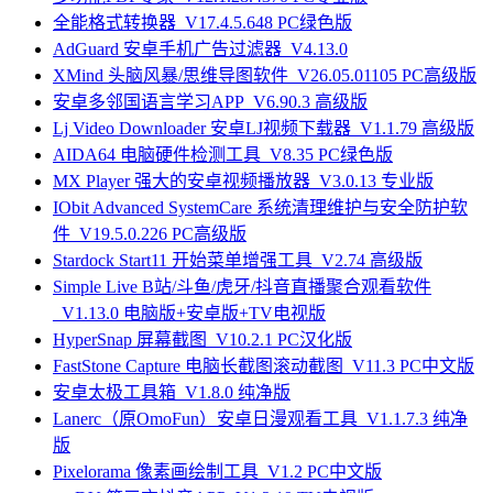
全能格式转换器_V17.4.5.648 PC绿色版
AdGuard 安卓手机广告过滤器_V4.13.0
XMind 头脑风暴/思维导图软件_V26.05.01105 PC高级版
安卓多邻国语言学习APP_V6.90.3 高级版
Lj Video Downloader 安卓LJ视频下载器_V1.1.79 高级版
AIDA64 电脑硬件检测工具_V8.35 PC绿色版
MX Player 强大的安卓视频播放器_V3.0.13 专业版
IObit Advanced SystemCare 系统清理维护与安全防护软
件_V19.5.0.226 PC高级版
Stardock Start11 开始菜单增强工具_V2.74 高级版
Simple Live B站/斗鱼/虎牙/抖音直播聚合观看软件
_V1.13.0 电脑版+安卓版+TV电视版
HyperSnap 屏幕截图_V10.2.1 PC汉化版
FastStone Capture 电脑长截图滚动截图_V11.3 PC中文版
安卓太极工具箱_V1.8.0 纯净版
Lanerc（原OmoFun）安卓日漫观看工具_V1.1.7.3 纯净
版
Pixelorama 像素画绘制工具_V1.2 PC中文版