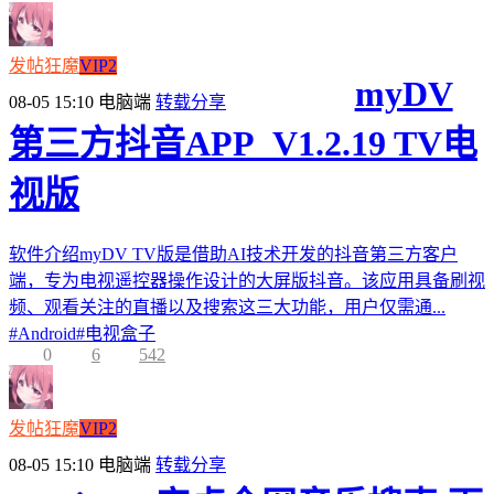
发帖狂魔
VIP2
myDV
08-05 15:10
电脑端
转载分享
第三方抖音APP_V1.2.19 TV电
视版
软件介绍myDV TV版是借助AI技术开发的抖音第三方客户
端，专为电视遥控器操作设计的大屏版抖音。该应用具备刷视
频、观看关注的直播以及搜索这三大功能，用户仅需通...
#
Android
#
电视盒子
0
6
542
发帖狂魔
VIP2
08-05 15:10
电脑端
转载分享