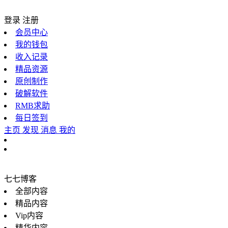
登录
注册
会员中心
我的钱包
收入记录
精品资源
原创制作
破解软件
RMB求助
每日签到
主页
发现
消息
我的
七七博客
全部内容
精品内容
Vip内容
精华内容