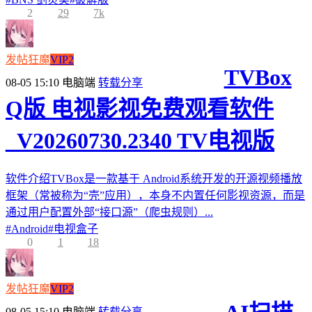
2
29
7k
发帖狂魔
VIP2
TVBox
08-05 15:10
电脑端
转载分享
Q版 电视影视免费观看软件
_V20260730.2340 TV电视版
软件介绍TVBox是一款基于 Android系统开发的开源视频播放
框架（常被称为“壳”应用），本身不内置任何影视资源，而是
通过用户配置外部“接口源”（爬虫规则）...
#
Android
#
电视盒子
0
1
18
发帖狂魔
VIP2
08-05 15:10
电脑端
转载分享