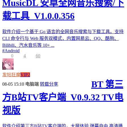
MusicDL 安卓全网音乐搜索/下
载工具_V1.0.0.356
软件介绍一个基于 Go 语言的全网音乐搜索与下载工具。支持
CLI 命令行与 Web 服务双模式，内置网易云、QQ、酷狗、
Bilibili、汽水音乐等 10+ ...
#
Android
0
4
60
发帖狂魔
VIP2
BT 第三
08-05 15:10
电脑端
转载分享
方B站TV客户端_V0.9.32 TV电
视版
软件介绍第三方B站TV客户端的，大屏体验,弹幕自由,高清播