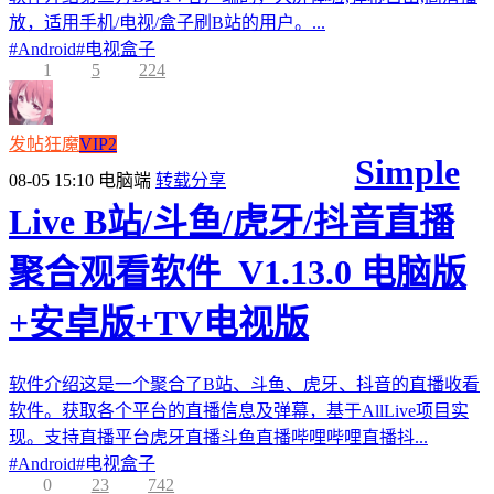
放，适用手机/电视/盒子刷B站的用户。...
#
Android
#
电视盒子
1
5
224
发帖狂魔
VIP2
Simple
08-05 15:10
电脑端
转载分享
Live B站/斗鱼/虎牙/抖音直播
聚合观看软件_V1.13.0 电脑版
+安卓版+TV电视版
软件介绍这是一个聚合了B站、斗鱼、虎牙、抖音的直播收看
软件。获取各个平台的直播信息及弹幕，基于AllLive项目实
现。支持直播平台虎牙直播斗鱼直播哔哩哔哩直播抖...
#
Android
#
电视盒子
0
23
742