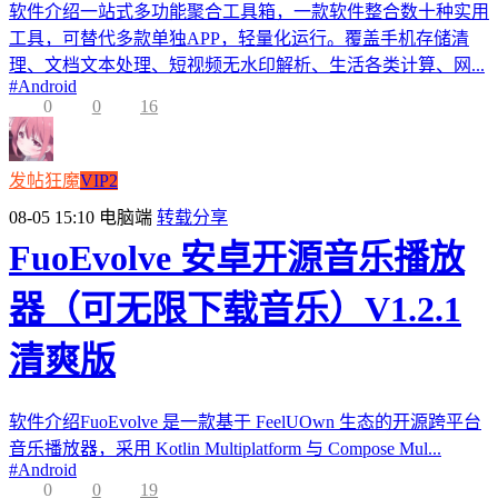
软件介绍一站式多功能聚合工具箱，一款软件整合数十种实用
工具，可替代多款单独APP，轻量化运行。覆盖手机存储清
理、文档文本处理、短视频无水印解析、生活各类计算、网...
#
Android
0
0
16
发帖狂魔
VIP2
08-05 15:10
电脑端
转载分享
FuoEvolve 安卓开源音乐播放
器（可无限下载音乐）V1.2.1
清爽版
软件介绍FuoEvolve 是一款基于 FeelUOwn 生态的开源跨平台
音乐播放器，采用 Kotlin Multiplatform 与 Compose Mul...
#
Android
0
0
19