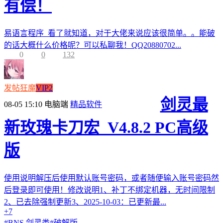
有偿！
易语言程序 看了就知道，对于大佬来说应该很简单。。能破
的话大概什么价格呢？可以私聊我！QQ20880702...
0
0
132
发帖狂魔
VIP2
剑灵最
08-05 15:10
电脑端
精品软件
新玫瑰卡刀宏_V4.8.2 PC高级
版
使用说明解压后使用默认账号密码，或者随便输入账号密码然
后登录即可使用！修改说明1、补丁不绑定机器，无时间限制
2、已去除强制更新3、2025-10-03：已更新最...
+7
#
BNS 剑灵类
#
破解版