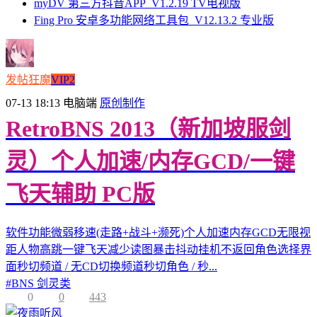
myDV 第三方抖音APP_V1.2.19 TV电视版
Fing Pro 安卓多功能网络工具包_V12.13.2 专业版
发帖狂魔
VIP2
07-13 18:13
电脑端
原创制作
RetroBNS 2013（新加坡服剑
灵）个人加速/内存GCD/一键
飞天辅助 PC版
软件功能微弱移速(走路+战斗+濒死)个人加速内存GCD无限视
距人物高跳一键飞天减少读图暴击抖动挂机不返回角色选择界
面秒切频道 / 无CD切换频道秒切角色 / 秒...
#
BNS 剑灵类
0
0
443