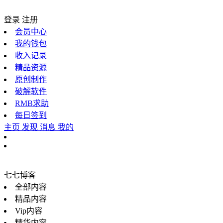
登录
注册
会员中心
我的钱包
收入记录
精品资源
原创制作
破解软件
RMB求助
每日签到
主页
发现
消息
我的
七七博客
全部内容
精品内容
Vip内容
精华内容