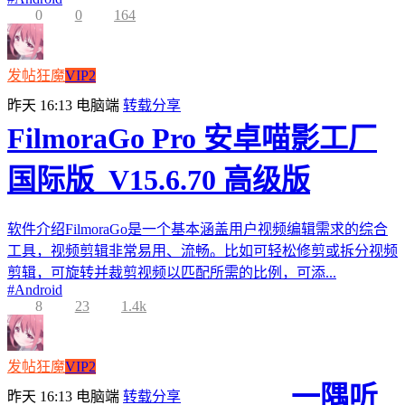
0
0
164
发帖狂魔
VIP2
昨天 16:13
电脑端
转载分享
FilmoraGo Pro 安卓喵影工厂
国际版_V15.6.70 高级版
软件介绍FilmoraGo是一个基本涵盖用户视频编辑需求的综合
工具，视频剪辑非常易用、流畅。比如可轻松修剪或拆分视频
剪辑，可旋转并裁剪视频以匹配所需的比例，可添...
#
Android
8
23
1.4k
发帖狂魔
VIP2
一隅听
昨天 16:13
电脑端
转载分享