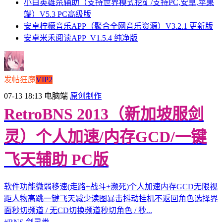
小白英雄杀辅助（支持世界模式挖矿/支持PC,安卓,苹果
端）V5.3 PC高级版
安卓柠檬音乐APP（聚合全网音乐资源）V3.2.1 更新版
安卓米禾阅读APP_V1.5.4 纯净版
发帖狂魔
VIP2
07-13 18:13
电脑端
原创制作
RetroBNS 2013（新加坡服剑
灵）个人加速/内存GCD/一键
飞天辅助 PC版
软件功能微弱移速(走路+战斗+濒死)个人加速内存GCD无限视
距人物高跳一键飞天减少读图暴击抖动挂机不返回角色选择界
面秒切频道 / 无CD切换频道秒切角色 / 秒...