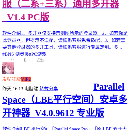
服（二系+三系）通用多开器
_V1.4 PC版
软件介绍1、多开器仅支持示例图所示的登录器。2、如若你是
此登录器，但提示不适配，请联系客服免费适配。3、如若需
要其他登录器的多开工具，请联系客服进行专属定制。多...
#
BNS 剑灵类
#
PC游戏
0
0
276
发帖狂魔
VIP2
Parallel
昨天 16:13
电脑端
转载分享
Space（LBE平行空间）安卓多
开神器_V4.0.9612 专业版
软件介绍LBE 平行空间「Parallel Space Pro」「原 LBE 双开大