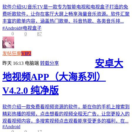
软件介绍SU音乐TV是一款专为智能电视和电视盒子打造的免
费听歌软件，让你在客厅大屏上畅享海量音乐资源。软件汇聚
丰富的歌单内容，涵盖热门歌单、抖音热歌、各类音乐排...
#
Android
#
电视盒子
0
0
87
发帖狂魔
VIP2
安卓大
昨天 16:13
电脑端
转载分享
地视频APP（大海系列）
V4.2.0 纯净版
软件介绍一款免费看视频资源的软件，能在你的手机上搜索到
精彩热播的视频，点击想看的视频全程无广告，让您更投入的
观看视频内容，多搜索视频点击观看能享受更多的福利，在...
#
Android
0
0
17