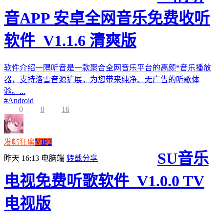
音APP 安卓全网音乐免费收听
软件_V1.1.6 清爽版
软件介绍一隅听音是一款聚合全网音乐平台的高颜*音乐播放
器，支持洛雪音源扩展，为您带来纯净、无广告的听歌体
验。...
#
Android
0
0
16
发帖狂魔
VIP2
SU音乐
昨天 16:13
电脑端
转载分享
电视免费听歌软件_V1.0.0 TV
电视版