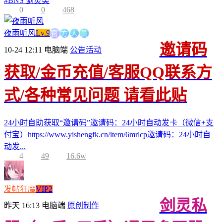
#
BNS 剑灵类
0
0
468
方
人
官
员
夜雨听风
Lv.9
邀请码
10-24 12:11
电脑端
公告活动
获取/金币充值/客服QQ联系方
式/各种常见问题 请看此贴
24小时自助获取“邀请码”邀请码：24小时自动发卡（微信+支
付宝）https://www.yishengfk.cn/item/6mrlcp邀请码：24小时自
动发...
4
49
16.6w
发帖狂魔
VIP2
剑灵私
昨天 16:13
电脑端
原创制作