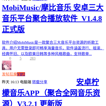
MobiMusic/摩比音乐 安卓三大
音乐平台聚合播放软件_V1.4.8
正式版
软件介绍MobiMusic是一款聚合三大音乐平台资源的听歌工
具，用户无需登录即可畅享海量音乐，软件涵盖流行、摇滚、
经典怀旧、以及欧美日韩等多种风格歌曲，支持歌单...
0
5
283
发帖狂魔
VIP2
安卓柠
昨天 16:13
电脑端
转载分享
檬音乐APP（聚合全网音乐资
源）V3.2.1 更新版