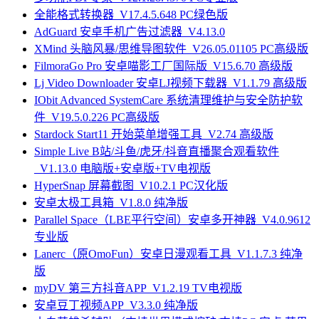
全能格式转换器_V17.4.5.648 PC绿色版
AdGuard 安卓手机广告过滤器_V4.13.0
XMind 头脑风暴/思维导图软件_V26.05.01105 PC高级版
FilmoraGo Pro 安卓喵影工厂国际版_V15.6.70 高级版
Lj Video Downloader 安卓LJ视频下载器_V1.1.79 高级版
IObit Advanced SystemCare 系统清理维护与安全防护软
件_V19.5.0.226 PC高级版
Stardock Start11 开始菜单增强工具_V2.74 高级版
Simple Live B站/斗鱼/虎牙/抖音直播聚合观看软件
_V1.13.0 电脑版+安卓版+TV电视版
HyperSnap 屏幕截图_V10.2.1 PC汉化版
安卓太极工具箱_V1.8.0 纯净版
Parallel Space（LBE平行空间）安卓多开神器_V4.0.9612
专业版
Lanerc（原OmoFun）安卓日漫观看工具_V1.1.7.3 纯净
版
myDV 第三方抖音APP_V1.2.19 TV电视版
安卓豆丁视频APP_V3.3.0 纯净版