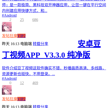
师」是一款极简、黑科技双开神器应用，让您一键在平行空间
内创建应用快捷方式，和...
#
Android
2
25
686
发帖狂魔
VIP2
安卓豆
昨天 16:13
电脑端
转载分享
丁视频APP_V3.3.0 纯净版
软件介绍豆丁视频这软件确实不错，秒播画质高清、多线路，
资源更新也挺快，不用登录。...
#
Android
0
12
469
发帖狂魔
VIP2
昨天 16:13
电脑端
转载分享