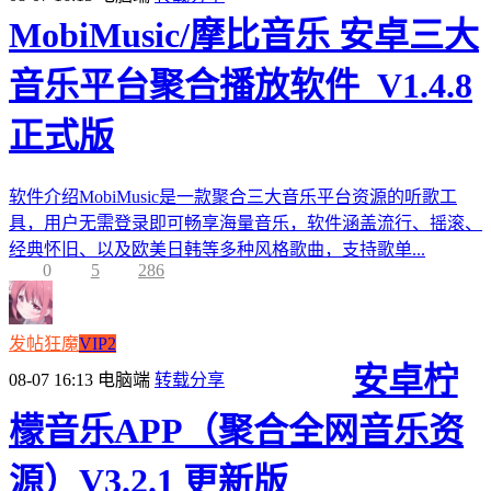
MobiMusic/摩比音乐 安卓三大
音乐平台聚合播放软件_V1.4.8
正式版
软件介绍MobiMusic是一款聚合三大音乐平台资源的听歌工
具，用户无需登录即可畅享海量音乐，软件涵盖流行、摇滚、
经典怀旧、以及欧美日韩等多种风格歌曲，支持歌单...
0
5
286
发帖狂魔
VIP2
安卓柠
08-07 16:13
电脑端
转载分享
檬音乐APP（聚合全网音乐资
源）V3.2.1 更新版