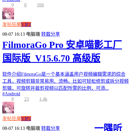
0
0
166
发帖狂魔
VIP2
08-07 16:13
电脑端
转载分享
FilmoraGo Pro 安卓喵影工厂
国际版_V15.6.70 高级版
软件介绍FilmoraGo是一个基本涵盖用户视频编辑需求的综合
工具，视频剪辑非常易用、流畅。比如可轻松修剪或拆分视频
剪辑，可旋转并裁剪视频以匹配所需的比例，可添...
#
Android
8
23
1.4k
发帖狂魔
VIP2
一隅听
08-07 16:13
电脑端
转载分享