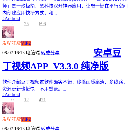
师」是一款极简、黑科技双开神器应用，让您一键在平行空间
内创建应用快捷方式，和...
#
Android
2
25
696
发帖狂魔
VIP2
安卓豆
08-07 16:13
电脑端
转载分享
丁视频APP_V3.3.0 纯净版
软件介绍豆丁视频这软件确实不错，秒播画质高清、多线路，
资源更新也挺快，不用登录。...
#
Android
0
12
471
发帖狂魔
VIP2
08-07 16:13
电脑端
转载分享