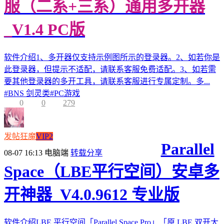
服（二系+三系）通用多开器
_V1.4 PC版
软件介绍1、多开器仅支持示例图所示的登录器。2、如若你是
此登录器，但提示不适配，请联系客服免费适配。3、如若需
要其他登录器的多开工具，请联系客服进行专属定制。多...
#
BNS 剑灵类
#
PC游戏
0
0
279
发帖狂魔
VIP2
Parallel
08-07 16:13
电脑端
转载分享
Space（LBE平行空间）安卓多
开神器_V4.0.9612 专业版
软件介绍LBE 平行空间「Parallel Space Pro」「原 LBE 双开大