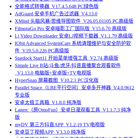
全能格式转换器_V17.4.5.648 PC绿色版
AdGuard 安卓手机广告过滤器_V4.13.0
XMind 头脑风暴/思维导图软件_V26.05.01105 PC高级版
FilmoraGo Pro 安卓喵影工厂国际版_V15.6.70 高级版
Lj Video Downloader 安卓LJ视频下载器_V1.1.79 高级版
IObit Advanced SystemCare 系统清理维护与安全防护软
件_V19.5.0.226 PC高级版
Stardock Start11 开始菜单增强工具_V2.74 高级版
Simple Live B站/斗鱼/虎牙/抖音直播聚合观看软件
_V1.13.0 电脑版+安卓版+TV电视版
HyperSnap 屏幕截图_V10.2.1 PC汉化版
Parallel Space（LBE平行空间）安卓多开神器_V4.0.9612
专业版
安卓太极工具箱_V1.8.0 纯净版
Lanerc（原OmoFun）安卓日漫观看工具_V1.1.7.3 纯净
版
myDV 第三方抖音APP_V1.2.19 TV电视版
安卓豆丁视频APP_V3.3.0 纯净版