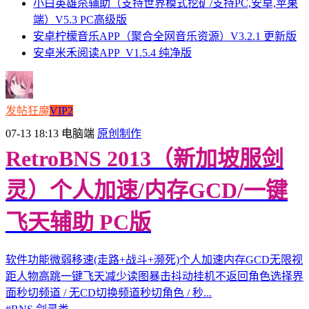
小白英雄杀辅助（支持世界模式挖矿/支持PC,安卓,苹果
端）V5.3 PC高级版
安卓柠檬音乐APP（聚合全网音乐资源）V3.2.1 更新版
安卓米禾阅读APP_V1.5.4 纯净版
发帖狂魔
VIP2
07-13 18:13
电脑端
原创制作
RetroBNS 2013（新加坡服剑
灵）个人加速/内存GCD/一键
飞天辅助 PC版
软件功能微弱移速(走路+战斗+濒死)个人加速内存GCD无限视
距人物高跳一键飞天减少读图暴击抖动挂机不返回角色选择界
面秒切频道 / 无CD切换频道秒切角色 / 秒...