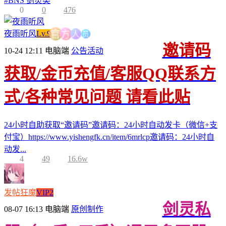
#
BNS 剑灵类
0
0
476
员
人
夜雨听风
Lv.9
方
官
邀请码
10-24 12:11
电脑端
公告活动
获取/金币充值/客服QQ联系方
式/各种常见问题 请看此贴
24小时自助获取“邀请码”邀请码：24小时自动发卡（微信+支
付宝）https://www.yishengfk.cn/item/6mrlcp邀请码：24小时自
动发...
4
49
16.6w
发帖狂魔
VIP2
剑灵私
08-07 16:13
电脑端
原创制作