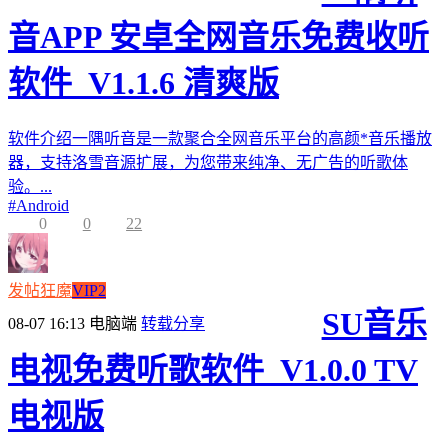
音APP 安卓全网音乐免费收听
软件_V1.1.6 清爽版
软件介绍一隅听音是一款聚合全网音乐平台的高颜*音乐播放
器，支持洛雪音源扩展，为您带来纯净、无广告的听歌体
验。...
#
Android
0
0
22
发帖狂魔
VIP2
SU音乐
08-07 16:13
电脑端
转载分享
电视免费听歌软件_V1.0.0 TV
电视版