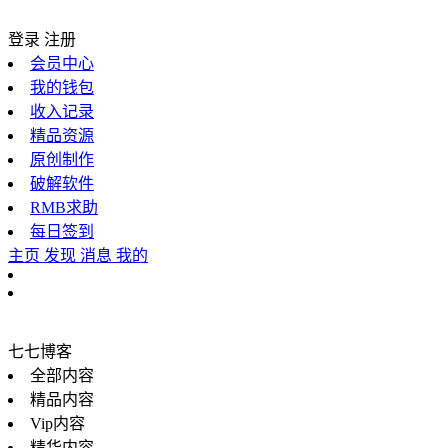
登录
注册
会员中心
我的钱包
收入记录
精品资源
原创制作
破解软件
RMB求助
每日签到
主页
发现
消息
我的
七七博客
全部内容
精品内容
Vip内容
精华内容