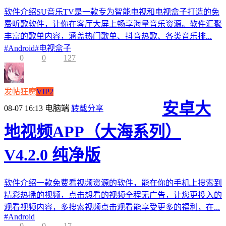
软件介绍SU音乐TV是一款专为智能电视和电视盒子打造的免
费听歌软件，让你在客厅大屏上畅享海量音乐资源。软件汇聚
丰富的歌单内容，涵盖热门歌单、抖音热歌、各类音乐排...
#
Android
#
电视盒子
0
0
127
发帖狂魔
VIP2
安卓大
08-07 16:13
电脑端
转载分享
地视频APP（大海系列）
V4.2.0 纯净版
软件介绍一款免费看视频资源的软件，能在你的手机上搜索到
精彩热播的视频，点击想看的视频全程无广告，让您更投入的
观看视频内容，多搜索视频点击观看能享受更多的福利，在...
#
Android
0
0
17