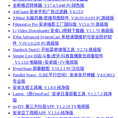
全能格式转换器_V17.4.5.648 PC绿色版
AdGuard 安卓手机广告过滤器_V4.13.0
XMind 头脑风暴/思维导图软件_V26.05.01105 PC高级版
FilmoraGo Pro 安卓喵影工厂国际版_V15.6.70 高级版
Lj Video Downloader 安卓LJ视频下载器_V1.1.79 高级版
IObit Advanced SystemCare 系统清理维护与安全防护软
件_V19.5.0.226 PC高级版
Stardock Start11 开始菜单增强工具_V2.74 高级版
Simple Live B站/斗鱼/虎牙/抖音直播聚合观看软件
_V1.13.0 电脑版+安卓版+TV电视版
HyperSnap 屏幕截图_V10.2.1 PC汉化版
Parallel Space（LBE平行空间）安卓多开神器_V4.0.9612
专业版
安卓太极工具箱_V1.8.0 纯净版
Lanerc（原OmoFun）安卓日漫观看工具_V1.1.7.3 纯净
版
myDV 第三方抖音APP_V1.2.19 TV电视版
安卓豆丁视频APP_V3.3.0 纯净版