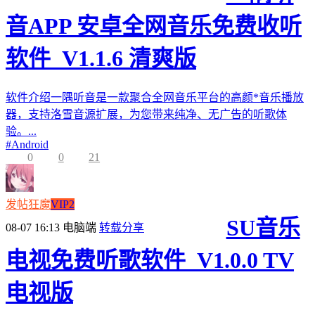
音APP 安卓全网音乐免费收听
软件_V1.1.6 清爽版
软件介绍一隅听音是一款聚合全网音乐平台的高颜*音乐播放
器，支持洛雪音源扩展，为您带来纯净、无广告的听歌体
验。...
#
Android
0
0
21
发帖狂魔
VIP2
SU音乐
08-07 16:13
电脑端
转载分享
电视免费听歌软件_V1.0.0 TV
电视版