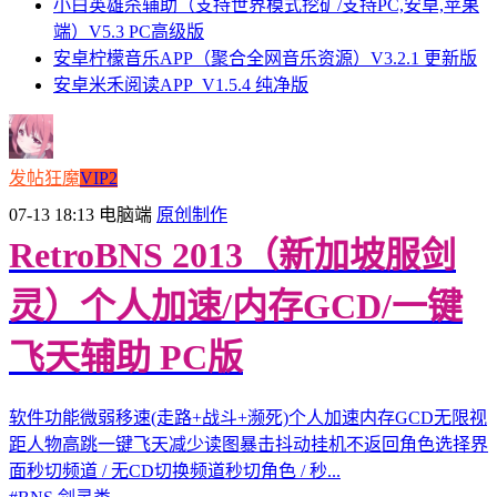
小白英雄杀辅助（支持世界模式挖矿/支持PC,安卓,苹果
端）V5.3 PC高级版
安卓柠檬音乐APP（聚合全网音乐资源）V3.2.1 更新版
安卓米禾阅读APP_V1.5.4 纯净版
发帖狂魔
VIP2
07-13 18:13
电脑端
原创制作
RetroBNS 2013（新加坡服剑
灵）个人加速/内存GCD/一键
飞天辅助 PC版
软件功能微弱移速(走路+战斗+濒死)个人加速内存GCD无限视
距人物高跳一键飞天减少读图暴击抖动挂机不返回角色选择界
面秒切频道 / 无CD切换频道秒切角色 / 秒...