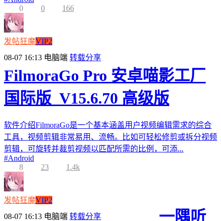
0
0
166
发帖狂魔
VIP2
08-07 16:13
电脑端
转载分享
FilmoraGo Pro 安卓喵影工厂
国际版_V15.6.70 高级版
软件介绍FilmoraGo是一个基本涵盖用户视频编辑需求的综合
工具，视频剪辑非常易用、流畅。比如可轻松修剪或拆分视频
剪辑，可旋转并裁剪视频以匹配所需的比例，可添...
#
Android
8
23
1.4k
发帖狂魔
VIP2
一隅听
08-07 16:13
电脑端
转载分享