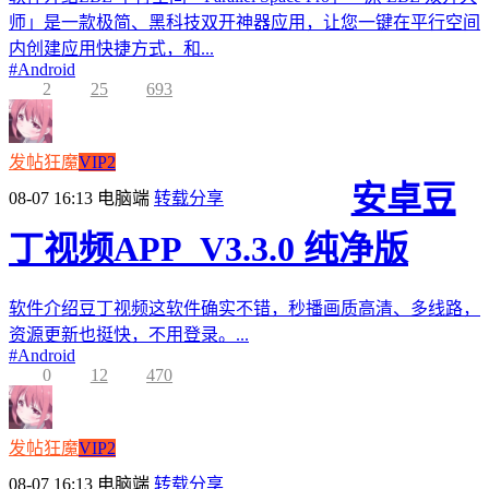
师」是一款极简、黑科技双开神器应用，让您一键在平行空间
内创建应用快捷方式，和...
#
Android
2
25
693
发帖狂魔
VIP2
安卓豆
08-07 16:13
电脑端
转载分享
丁视频APP_V3.3.0 纯净版
软件介绍豆丁视频这软件确实不错，秒播画质高清、多线路，
资源更新也挺快，不用登录。...
#
Android
0
12
470
发帖狂魔
VIP2
08-07 16:13
电脑端
转载分享