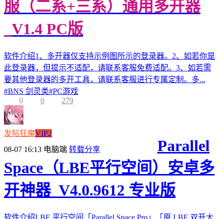
服（二系+三系）通用多开器
_V1.4 PC版
软件介绍1、多开器仅支持示例图所示的登录器。2、如若你是
此登录器，但提示不适配，请联系客服免费适配。3、如若需
要其他登录器的多开工具，请联系客服进行专属定制。多...
#
BNS 剑灵类
#
PC游戏
0
0
279
发帖狂魔
VIP2
Parallel
08-07 16:13
电脑端
转载分享
Space（LBE平行空间）安卓多
开神器_V4.0.9612 专业版
软件介绍LBE 平行空间「Parallel Space Pro」「原 LBE 双开大