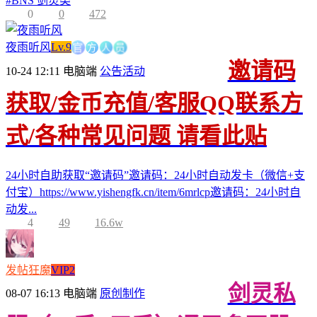
#
BNS 剑灵类
0
0
472
官
方
人
员
夜雨听风
Lv.9
邀请码
10-24 12:11
电脑端
公告活动
获取/金币充值/客服QQ联系方
式/各种常见问题 请看此贴
24小时自助获取“邀请码”邀请码：24小时自动发卡（微信+支
付宝）https://www.yishengfk.cn/item/6mrlcp邀请码：24小时自
动发...
4
49
16.6w
发帖狂魔
VIP2
剑灵私
08-07 16:13
电脑端
原创制作