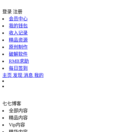
登录
注册
会员中心
我的钱包
收入记录
精品资源
原创制作
破解软件
RMB求助
每日签到
主页
发现
消息
我的
七七博客
全部内容
精品内容
Vip内容
精华内容