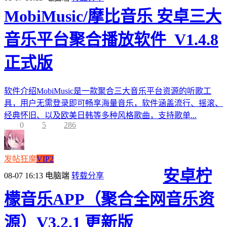
MobiMusic/摩比音乐 安卓三大
音乐平台聚合播放软件_V1.4.8
正式版
软件介绍MobiMusic是一款聚合三大音乐平台资源的听歌工
具，用户无需登录即可畅享海量音乐，软件涵盖流行、摇滚、
经典怀旧、以及欧美日韩等多种风格歌曲，支持歌单...
0
5
286
发帖狂魔
VIP2
安卓柠
08-07 16:13
电脑端
转载分享
檬音乐APP（聚合全网音乐资
源）V3.2.1 更新版