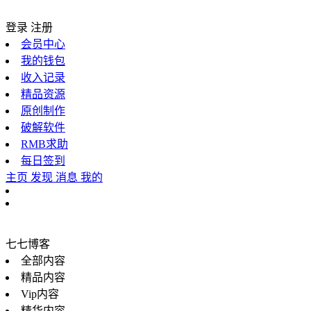
登录
注册
会员中心
我的钱包
收入记录
精品资源
原创制作
破解软件
RMB求助
每日签到
主页
发现
消息
我的
七七博客
全部内容
精品内容
Vip内容
精华内容