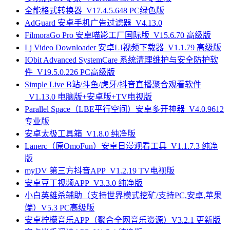
全能格式转换器_V17.4.5.648 PC绿色版
AdGuard 安卓手机广告过滤器_V4.13.0
FilmoraGo Pro 安卓喵影工厂国际版_V15.6.70 高级版
Lj Video Downloader 安卓LJ视频下载器_V1.1.79 高级版
IObit Advanced SystemCare 系统清理维护与安全防护软
件_V19.5.0.226 PC高级版
Simple Live B站/斗鱼/虎牙/抖音直播聚合观看软件
_V1.13.0 电脑版+安卓版+TV电视版
Parallel Space（LBE平行空间）安卓多开神器_V4.0.9612
专业版
安卓太极工具箱_V1.8.0 纯净版
Lanerc（原OmoFun）安卓日漫观看工具_V1.1.7.3 纯净
版
myDV 第三方抖音APP_V1.2.19 TV电视版
安卓豆丁视频APP_V3.3.0 纯净版
小白英雄杀辅助（支持世界模式挖矿/支持PC,安卓,苹果
端）V5.3 PC高级版
安卓柠檬音乐APP（聚合全网音乐资源）V3.2.1 更新版