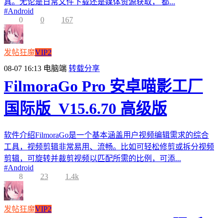
具。无论是日常文件下载还是媒体资源获取， 都...
#
Android
0
0
167
发帖狂魔
VIP2
08-07 16:13
电脑端
转载分享
FilmoraGo Pro 安卓喵影工厂
国际版_V15.6.70 高级版
软件介绍FilmoraGo是一个基本涵盖用户视频编辑需求的综合
工具，视频剪辑非常易用、流畅。比如可轻松修剪或拆分视频
剪辑，可旋转并裁剪视频以匹配所需的比例，可添...
#
Android
8
23
1.4k
发帖狂魔
VIP2