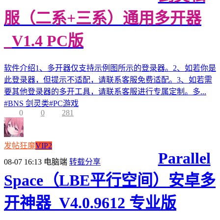
服（二系+三系）通用多开器
_V1.4 PC版
软件介绍1、多开器仅支持示例图所示的登录器。2、如若你是
此登录器，但提示不适配，请联系客服免费适配。3、如若需
要其他登录器的多开工具，请联系客服进行专属定制。多...
#
BNS 剑灵类
#
PC游戏
0
0
281
发帖狂魔
VIP2
Parallel
08-07 16:13
电脑端
转载分享
Space（LBE平行空间）安卓多
开神器_V4.0.9612 专业版