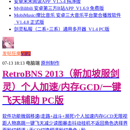
安卓米禾阅读APP_V1.5.4 纯净版
MyBilibili 安卓第三方B站APP_V1.6.9 免费版
MobiMusic/摩比音乐 安卓三大音乐平台聚合播放软件
_V1.4.8 正式版
剑灵私服（二系+三系）通用多开器_V1.4 PC版
发帖狂魔
VIP2
07-13 18:13
电脑端
原创制作
RetroBNS 2013（新加坡服剑
灵）个人加速/内存GCD/一键
飞天辅助 PC版
软件功能微弱移速(走路+战斗+濒死)个人加速内存GCD无限视
距人物高跳一键飞天减少读图暴击抖动挂机不返回角色选择界