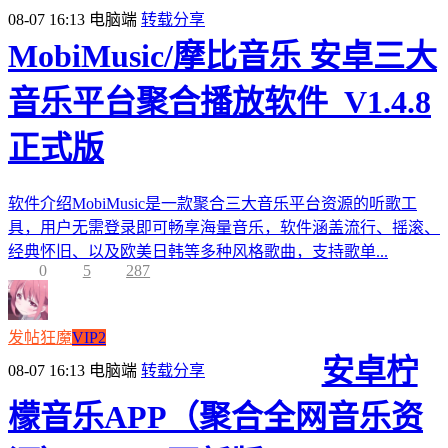
08-07 16:13
电脑端
转载分享
MobiMusic/摩比音乐 安卓三大
音乐平台聚合播放软件_V1.4.8
正式版
软件介绍MobiMusic是一款聚合三大音乐平台资源的听歌工
具，用户无需登录即可畅享海量音乐，软件涵盖流行、摇滚、
经典怀旧、以及欧美日韩等多种风格歌曲，支持歌单...
0
5
287
发帖狂魔
VIP2
安卓柠
08-07 16:13
电脑端
转载分享
檬音乐APP（聚合全网音乐资