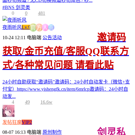
面秒切频道 / 无CD切换频道秒切角色 / 秒...
#
BNS 剑灵类
0
0
481
员
人
夜雨听风
Lv.9
方
官
邀请码
10-24 12:11
电脑端
公告活动
获取/金币充值/客服QQ联系方
式/各种常见问题 请看此贴
24小时自助获取“邀请码”邀请码：24小时自动发卡（微信+支
付宝）https://www.yishengfk.cn/item/6mrlcp邀请码：24小时自
动发...
4
49
16.6w
发帖狂魔
VIP2
剑灵私
08-07 16:13
电脑端
原创制作