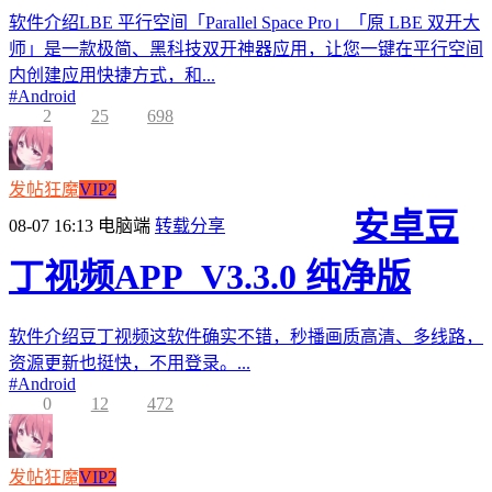
软件介绍LBE 平行空间「Parallel Space Pro」「原 LBE 双开大
师」是一款极简、黑科技双开神器应用，让您一键在平行空间
内创建应用快捷方式，和...
#
Android
2
25
698
发帖狂魔
VIP2
安卓豆
08-07 16:13
电脑端
转载分享
丁视频APP_V3.3.0 纯净版
软件介绍豆丁视频这软件确实不错，秒播画质高清、多线路，
资源更新也挺快，不用登录。...
#
Android
0
12
472
发帖狂魔
VIP2