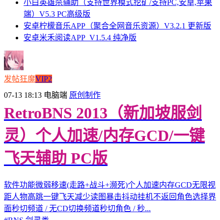
小白英雄杀辅助（支持世界模式挖矿/支持PC,安卓,苹果
端）V5.3 PC高级版
安卓柠檬音乐APP（聚合全网音乐资源）V3.2.1 更新版
安卓米禾阅读APP_V1.5.4 纯净版
发帖狂魔
VIP2
07-13 18:13
电脑端
原创制作
RetroBNS 2013（新加坡服剑
灵）个人加速/内存GCD/一键
飞天辅助 PC版
软件功能微弱移速(走路+战斗+濒死)个人加速内存GCD无限视
距人物高跳一键飞天减少读图暴击抖动挂机不返回角色选择界
面秒切频道 / 无CD切换频道秒切角色 / 秒...