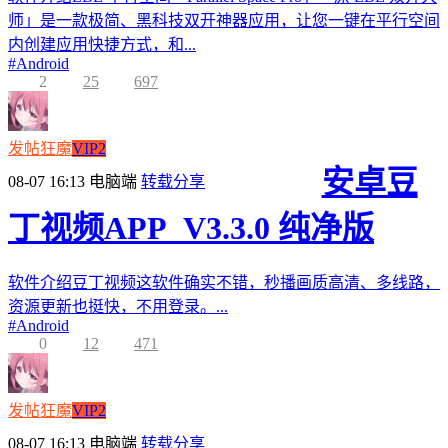
师」是一款极简、黑科技双开神器应用，让您一键在平行空间
内创建应用快捷方式，和...
#
Android
2
25
697
发帖狂魔
VIP2
安卓豆
08-07 16:13
电脑端
转载分享
丁视频APP_V3.3.0 纯净版
软件介绍豆丁视频这软件确实不错，秒播画质高清、多线路，
资源更新也挺快，不用登录。...
#
Android
0
12
471
发帖狂魔
VIP2
08-07 16:13
电脑端
转载分享