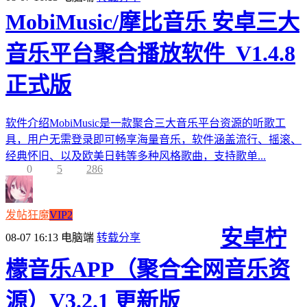
MobiMusic/摩比音乐 安卓三大
音乐平台聚合播放软件_V1.4.8
正式版
软件介绍MobiMusic是一款聚合三大音乐平台资源的听歌工
具，用户无需登录即可畅享海量音乐，软件涵盖流行、摇滚、
经典怀旧、以及欧美日韩等多种风格歌曲，支持歌单...
0
5
286
发帖狂魔
VIP2
安卓柠
08-07 16:13
电脑端
转载分享
檬音乐APP（聚合全网音乐资
源）V3.2.1 更新版