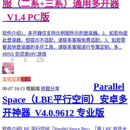
服（二系+三系）通用多开器
_V1.4 PC版
软件介绍1、多开器仅支持示例图所示的登录器。2、如若你是
此登录器，但提示不适配，请联系客服免费适配。3、如若需
要其他登录器的多开工具，请联系客服进行专属定制。多...
#
BNS 剑灵类
#
PC游戏
0
0
279
发帖狂魔
VIP2
Parallel
08-07 16:13
电脑端
转载分享
Space（LBE平行空间）安卓多
开神器_V4.0.9612 专业版
软件介绍LBE 平行空间「Parallel Space Pro」「原 LBE 双开大