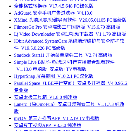
全能格式转换器_V17.4.5.648 PC绿色版
AdGuard 安卓手机广告过滤器_V4.13.0
XMind 头脑风暴/思维导图软件_V26.05.01105 PC高级版
FilmoraGo Pro 安卓喵影工厂国际版_V15.6.70 高级版
Lj Video Downloader 安卓LJ视频下载器_V1.1.79 高级版
IObit Advanced SystemCare 系统清理维护与安全防护软
件_V19.5.0.226 PC高级版
Stardock Start11 开始菜单增强工具_V2.74 高级版
Simple Live B站/斗鱼/虎牙/抖音直播聚合观看软件
_V1.13.0 电脑版+安卓版+TV电视版
HyperSnap 屏幕截图_V10.2.1 PC汉化版
Parallel Space（LBE平行空间）安卓多开神器_V4.0.9612
专业版
安卓太极工具箱_V1.8.0 纯净版
Lanerc（原OmoFun）安卓日漫观看工具_V1.1.7.3 纯净
版
myDV 第三方抖音APP_V1.2.19 TV电视版
安卓豆丁视频APP_V3.3.0 纯净版