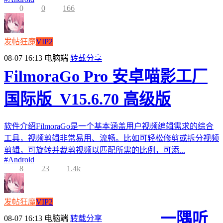
0
0
166
发帖狂魔
VIP2
08-07 16:13
电脑端
转载分享
FilmoraGo Pro 安卓喵影工厂
国际版_V15.6.70 高级版
软件介绍FilmoraGo是一个基本涵盖用户视频编辑需求的综合
工具，视频剪辑非常易用、流畅。比如可轻松修剪或拆分视频
剪辑，可旋转并裁剪视频以匹配所需的比例，可添...
#
Android
8
23
1.4k
发帖狂魔
VIP2
一隅听
08-07 16:13
电脑端
转载分享