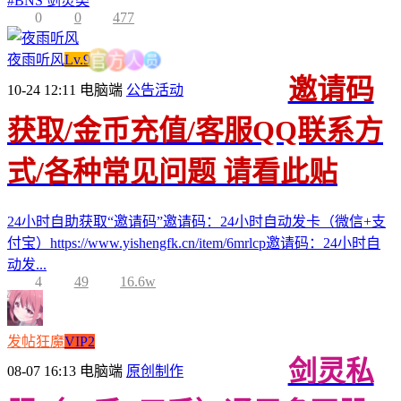
#
BNS 剑灵类
0
0
477
员
人
夜雨听风
Lv.9
方
官
邀请码
10-24 12:11
电脑端
公告活动
获取/金币充值/客服QQ联系方
式/各种常见问题 请看此贴
24小时自助获取“邀请码”邀请码：24小时自动发卡（微信+支
付宝）https://www.yishengfk.cn/item/6mrlcp邀请码：24小时自
动发...
4
49
16.6w
发帖狂魔
VIP2
剑灵私
08-07 16:13
电脑端
原创制作