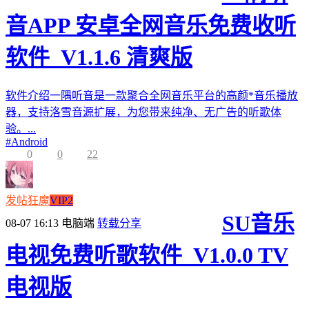
音APP 安卓全网音乐免费收听
软件_V1.1.6 清爽版
软件介绍一隅听音是一款聚合全网音乐平台的高颜*音乐播放
器，支持洛雪音源扩展，为您带来纯净、无广告的听歌体
验。...
#
Android
0
0
22
发帖狂魔
VIP2
SU音乐
08-07 16:13
电脑端
转载分享
电视免费听歌软件_V1.0.0 TV
电视版