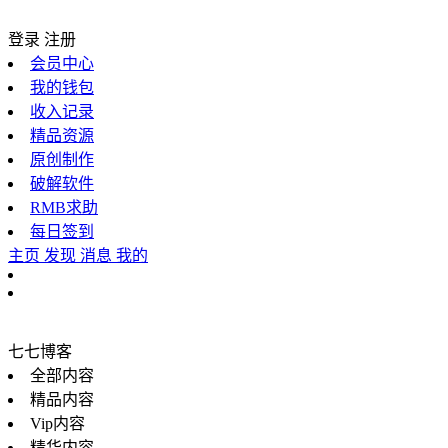
登录
注册
会员中心
我的钱包
收入记录
精品资源
原创制作
破解软件
RMB求助
每日签到
主页
发现
消息
我的
七七博客
全部内容
精品内容
Vip内容
精华内容