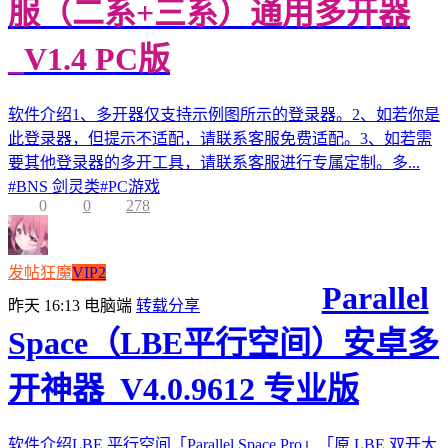
服（二系+三系）通用多开器
_V1.4 PC版
软件介绍1、多开器仅支持示例图所示的登录器。2、如若你是
此登录器，但提示不适配，请联系客服免费适配。3、如若需
要其他登录器的多开工具，请联系客服进行专属定制。多...
#
BNS 剑灵类
#
PC游戏
0
0
278
发帖狂魔
VIP2
Parallel
昨天 16:13
电脑端
转载分享
Space（LBE平行空间）安卓多
开神器_V4.0.9612 专业版
软件介绍LBE 平行空间「Parallel Space Pro」「原 LBE 双开大