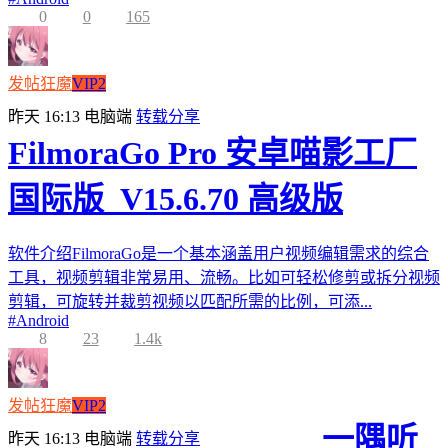
0
0
165
发帖狂魔
VIP2
昨天 16:13
电脑端
转载分享
FilmoraGo Pro 安卓喵影工厂
国际版_V15.6.70 高级版
软件介绍FilmoraGo是一个基本涵盖用户视频编辑需求的综合
工具，视频剪辑非常易用、流畅。比如可轻松修剪或拆分视频
剪辑，可旋转并裁剪视频以匹配所需的比例，可添...
#
Android
8
23
1.4k
发帖狂魔
VIP2
一隅听
昨天 16:13
电脑端
转载分享