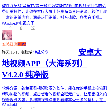
软件介绍SU音乐TV是一款专为智能电视和电视盒子打造的免
费听歌软件，让你在客厅大屏上畅享海量音乐资源。软件汇聚
丰富的歌单内容，涵盖热门歌单、抖音热歌、各类音乐排...
#
Android
#
电视盒子
0
0
97
发帖狂魔
VIP2
安卓大
昨天 16:13
电脑端
转载分享
地视频APP（大海系列）
V4.2.0 纯净版
软件介绍一款免费看视频资源的软件，能在你的手机上搜索到
精彩热播的视频，点击想看的视频全程无广告，让您更投入的
观看视频内容，多搜索视频点击观看能享受更多的福利，在...
#
Android
0
0
17