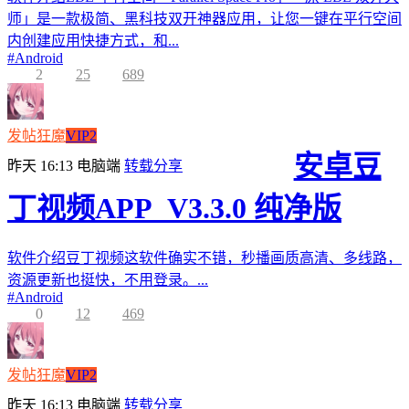
师」是一款极简、黑科技双开神器应用，让您一键在平行空间
内创建应用快捷方式，和...
#
Android
2
25
689
发帖狂魔
VIP2
安卓豆
昨天 16:13
电脑端
转载分享
丁视频APP_V3.3.0 纯净版
软件介绍豆丁视频这软件确实不错，秒播画质高清、多线路，
资源更新也挺快，不用登录。...
#
Android
0
12
469
发帖狂魔
VIP2
昨天 16:13
电脑端
转载分享