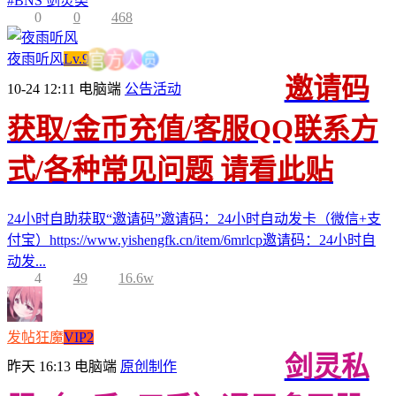
#
BNS 剑灵类
0
0
468
员
人
夜雨听风
Lv.9
方
官
邀请码
10-24 12:11
电脑端
公告活动
获取/金币充值/客服QQ联系方
式/各种常见问题 请看此贴
24小时自助获取“邀请码”邀请码：24小时自动发卡（微信+支
付宝）https://www.yishengfk.cn/item/6mrlcp邀请码：24小时自
动发...
4
49
16.6w
发帖狂魔
VIP2
剑灵私
昨天 16:13
电脑端
原创制作