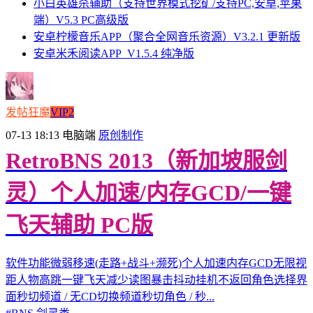
小白英雄杀辅助（支持世界模式挖矿/支持PC,安卓,苹果
端）V5.3 PC高级版
安卓柠檬音乐APP（聚合全网音乐资源）V3.2.1 更新版
安卓米禾阅读APP_V1.5.4 纯净版
发帖狂魔
VIP2
07-13 18:13
电脑端
原创制作
RetroBNS 2013（新加坡服剑
灵）个人加速/内存GCD/一键
飞天辅助 PC版
软件功能微弱移速(走路+战斗+濒死)个人加速内存GCD无限视
距人物高跳一键飞天减少读图暴击抖动挂机不返回角色选择界
面秒切频道 / 无CD切换频道秒切角色 / 秒...