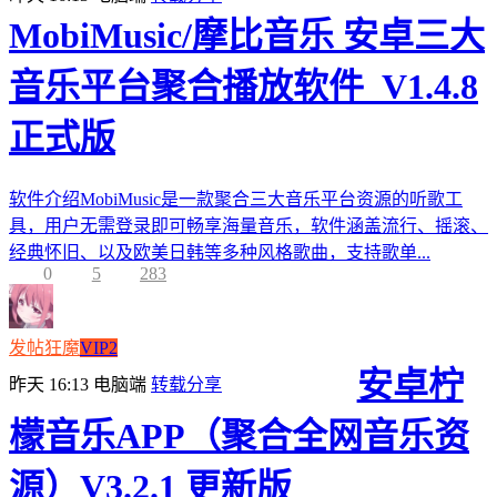
MobiMusic/摩比音乐 安卓三大
音乐平台聚合播放软件_V1.4.8
正式版
软件介绍MobiMusic是一款聚合三大音乐平台资源的听歌工
具，用户无需登录即可畅享海量音乐，软件涵盖流行、摇滚、
经典怀旧、以及欧美日韩等多种风格歌曲，支持歌单...
0
5
283
发帖狂魔
VIP2
安卓柠
昨天 16:13
电脑端
转载分享
檬音乐APP（聚合全网音乐资
源）V3.2.1 更新版