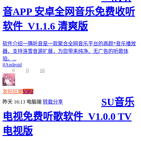
音APP 安卓全网音乐免费收听
软件_V1.1.6 清爽版
软件介绍一隅听音是一款聚合全网音乐平台的高颜*音乐播放
器，支持洛雪音源扩展，为您带来纯净、无广告的听歌体
验。...
#
Android
0
0
16
发帖狂魔
VIP2
SU音乐
昨天 16:13
电脑端
转载分享
电视免费听歌软件_V1.0.0 TV
电视版