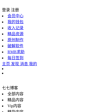
登录
注册
会员中心
我的钱包
收入记录
精品资源
原创制作
破解软件
RMB求助
每日签到
主页
发现
消息
我的
七七博客
全部内容
精品内容
Vip内容
精华内容