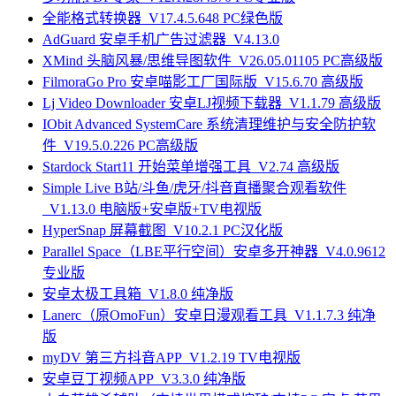
全能格式转换器_V17.4.5.648 PC绿色版
AdGuard 安卓手机广告过滤器_V4.13.0
XMind 头脑风暴/思维导图软件_V26.05.01105 PC高级版
FilmoraGo Pro 安卓喵影工厂国际版_V15.6.70 高级版
Lj Video Downloader 安卓LJ视频下载器_V1.1.79 高级版
IObit Advanced SystemCare 系统清理维护与安全防护软
件_V19.5.0.226 PC高级版
Stardock Start11 开始菜单增强工具_V2.74 高级版
Simple Live B站/斗鱼/虎牙/抖音直播聚合观看软件
_V1.13.0 电脑版+安卓版+TV电视版
HyperSnap 屏幕截图_V10.2.1 PC汉化版
Parallel Space（LBE平行空间）安卓多开神器_V4.0.9612
专业版
安卓太极工具箱_V1.8.0 纯净版
Lanerc（原OmoFun）安卓日漫观看工具_V1.1.7.3 纯净
版
myDV 第三方抖音APP_V1.2.19 TV电视版
安卓豆丁视频APP_V3.3.0 纯净版