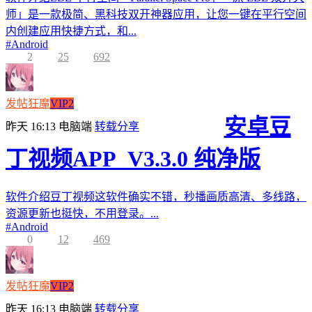
师」是一款极简、黑科技双开神器应用，让您一键在平行空间
内创建应用快捷方式，和...
#
Android
2
25
692
发帖狂魔
VIP2
安卓豆
昨天 16:13
电脑端
转载分享
丁视频APP_V3.3.0 纯净版
软件介绍豆丁视频这软件确实不错，秒播画质高清、多线路，
资源更新也挺快，不用登录。...
#
Android
0
12
469
发帖狂魔
VIP2
昨天 16:13
电脑端
转载分享