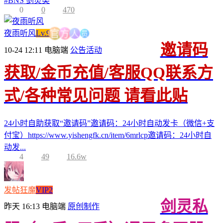
#
BNS 剑灵类
0
0
470
员
人
夜雨听风
Lv.9
方
官
邀请码
10-24 12:11
电脑端
公告活动
获取/金币充值/客服QQ联系方
式/各种常见问题 请看此贴
24小时自助获取“邀请码”邀请码：24小时自动发卡（微信+支
付宝）https://www.yishengfk.cn/item/6mrlcp邀请码：24小时自
动发...
4
49
16.6w
发帖狂魔
VIP2
剑灵私
昨天 16:13
电脑端
原创制作