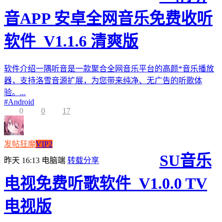
音APP 安卓全网音乐免费收听
软件_V1.1.6 清爽版
软件介绍一隅听音是一款聚合全网音乐平台的高颜*音乐播放
器，支持洛雪音源扩展，为您带来纯净、无广告的听歌体
验。...
#
Android
0
0
17
发帖狂魔
VIP2
SU音乐
昨天 16:13
电脑端
转载分享
电视免费听歌软件_V1.0.0 TV
电视版