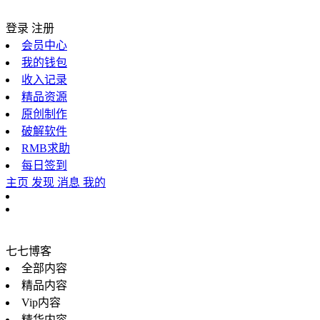
登录
注册
会员中心
我的钱包
收入记录
精品资源
原创制作
破解软件
RMB求助
每日签到
主页
发现
消息
我的
七七博客
全部内容
精品内容
Vip内容
精华内容