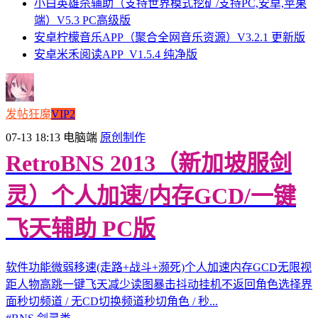
小白英雄杀辅助（支持世界模式挖矿/支持PC,安卓,苹果
端）V5.3 PC高级版
安卓柠檬音乐APP（聚合全网音乐资源）V3.2.1 更新版
安卓米禾阅读APP_V1.5.4 纯净版
发帖狂魔
VIP2
07-13 18:13
电脑端
原创制作
RetroBNS 2013（新加坡服剑
灵）个人加速/内存GCD/一键
飞天辅助 PC版
软件功能微弱移速(走路+战斗+濒死)个人加速内存GCD无限视
距人物高跳一键飞天减少读图暴击抖动挂机不返回角色选择界
面秒切频道 / 无CD切换频道秒切角色 / 秒...