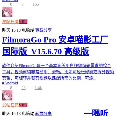
0
0
165
发帖狂魔
VIP2
昨天 16:13
电脑端
转载分享
FilmoraGo Pro 安卓喵影工厂
国际版_V15.6.70 高级版
软件介绍FilmoraGo是一个基本涵盖用户视频编辑需求的综合
工具，视频剪辑非常易用、流畅。比如可轻松修剪或拆分视频
剪辑，可旋转并裁剪视频以匹配所需的比例，可添...
#
Android
8
23
1.4k
发帖狂魔
VIP2
一隅听
昨天 16:13
电脑端
转载分享