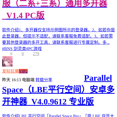
服（二系+三系）通用多开器
_V1.4 PC版
软件介绍1、多开器仅支持示例图所示的登录器。2、如若你是
此登录器，但提示不适配，请联系客服免费适配。3、如若需
要其他登录器的多开工具，请联系客服进行专属定制。多...
#
BNS 剑灵类
#
PC游戏
0
0
279
发帖狂魔
VIP2
Parallel
昨天 16:13
电脑端
转载分享
Space（LBE平行空间）安卓多
开神器_V4.0.9612 专业版
软件介绍LBE 平行空间「Parallel Space Pro」「原 LBE 双开大