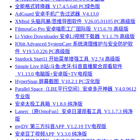
全能格式转换器_V17.4.5.648 PC绿色版
AdGuard 安卓手机广告过滤器_V4.13.0
XMind 头脑风暴/思维导图软件_V26.05.01105 PC高级版
FilmoraGo Pro 安卓喵影工厂国际版_V15.6.70 高级版
Lj Video Downloader 安卓LJ视频下载器_V1.1.79 高级版
IObit Advanced SystemCare 系统清理维护与安全防护软
件_V19.5.0.226 PC高级版
Stardock Start11 开始菜单增强工具_V2.74 高级版
Simple Live B站/斗鱼/虎牙/抖音直播聚合观看软件
_V1.13.0 电脑版+安卓版+TV电视版
HyperSnap 屏幕截图_V10.2.1 PC汉化版
Parallel Space（LBE平行空间）安卓多开神器_V4.0.9612
专业版
安卓太极工具箱_V1.8.0 纯净版
Lanerc（原OmoFun）安卓日漫观看工具_V1.1.7.3 纯净
版
myDV 第三方抖音APP_V1.2.19 TV电视版
安卓豆丁视频APP_V3.3.0 纯净版