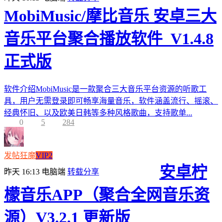
MobiMusic/摩比音乐 安卓三大
音乐平台聚合播放软件_V1.4.8
正式版
软件介绍MobiMusic是一款聚合三大音乐平台资源的听歌工
具，用户无需登录即可畅享海量音乐，软件涵盖流行、摇滚、
经典怀旧、以及欧美日韩等多种风格歌曲，支持歌单...
0
5
284
发帖狂魔
VIP2
安卓柠
昨天 16:13
电脑端
转载分享
檬音乐APP（聚合全网音乐资
源）V3.2.1 更新版