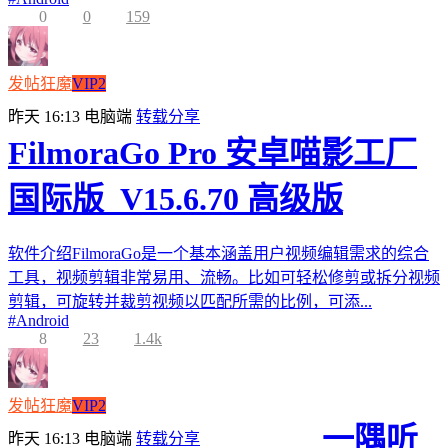
0
0
159
发帖狂魔
VIP2
昨天 16:13
电脑端
转载分享
FilmoraGo Pro 安卓喵影工厂
国际版_V15.6.70 高级版
软件介绍FilmoraGo是一个基本涵盖用户视频编辑需求的综合
工具，视频剪辑非常易用、流畅。比如可轻松修剪或拆分视频
剪辑，可旋转并裁剪视频以匹配所需的比例，可添...
#
Android
8
23
1.4k
发帖狂魔
VIP2
一隅听
昨天 16:13
电脑端
转载分享