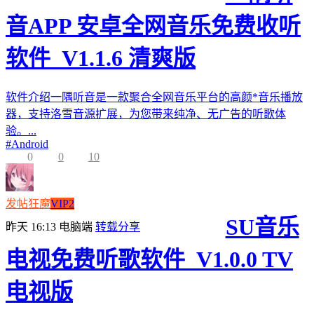
音APP 安卓全网音乐免费收听
软件_V1.1.6 清爽版
软件介绍一隅听音是一款聚合全网音乐平台的高颜*音乐播放
器，支持洛雪音源扩展，为您带来纯净、无广告的听歌体
验。...
#
Android
0
0
10
发帖狂魔
VIP2
SU音乐
昨天 16:13
电脑端
转载分享
电视免费听歌软件_V1.0.0 TV
电视版