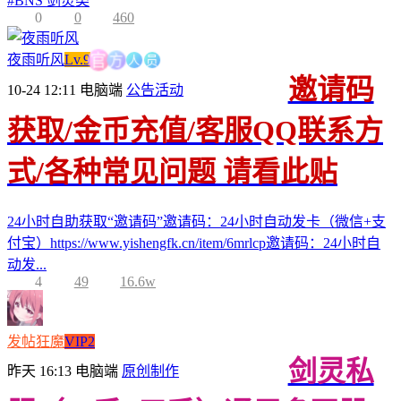
#
BNS 剑灵类
0
0
460
人
方
员
夜雨听风
Lv.9
官
邀请码
10-24 12:11
电脑端
公告活动
获取/金币充值/客服QQ联系方
式/各种常见问题 请看此贴
24小时自助获取“邀请码”邀请码：24小时自动发卡（微信+支
付宝）https://www.yishengfk.cn/item/6mrlcp邀请码：24小时自
动发...
4
49
16.6w
发帖狂魔
VIP2
剑灵私
昨天 16:13
电脑端
原创制作