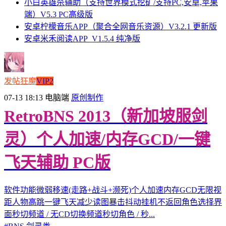
小白英雄杀辅助（支持世界模式挖矿/支持PC,安卓,苹果
端）V5.3 PC高级版
安卓柠檬音乐APP（聚合全网音乐资源）V3.2.1 更新版
安卓米禾阅读APP_V1.5.4 纯净版
发帖狂魔
VIP2
07-13 18:13
电脑端
原创制作
RetroBNS 2013（新加坡服剑
灵）个人加速/内存GCD/一键
飞天辅助 PC版
软件功能微弱移速(走路+战斗+濒死)个人加速内存GCD无限视
距人物高跳一键飞天减少读图暴击抖动挂机不返回角色选择界
面秒切频道 / 无CD切换频道秒切角色 / 秒...