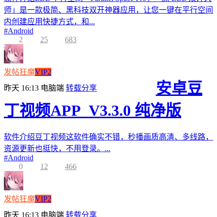
师」是一款极简、黑科技双开神器应用，让您一键在平行空间
内创建应用快捷方式，和...
#
Android
2
25
683
发帖狂魔
VIP2
安卓豆
昨天 16:13
电脑端
转载分享
丁视频APP_V3.3.0 纯净版
软件介绍豆丁视频这软件确实不错，秒播画质高清、多线路，
资源更新也挺快，不用登录。...
#
Android
0
12
466
发帖狂魔
VIP2
昨天 16:13
电脑端
转载分享