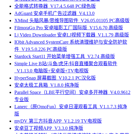
全能格式转换器_V17.4.5.648 PC绿色版
AdGuard 安卓手机广告过滤器_V4.13.0
XMind 头脑风暴/思维导图软件_V26.05.01105 PC高级版
FilmoraGo Pro 安卓喵影工厂国际版_V15.6.70 高级版
Lj Video Downloader 安卓LJ视频下载器_V1.1.79 高级版
IObit Advanced SystemCare 系统清理维护与安全防护软
件_V19.5.0.226 PC高级版
Stardock Start11 开始菜单增强工具_V2.74 高级版
Simple Live B站/斗鱼/虎牙/抖音直播聚合观看软件
_V1.13.0 电脑版+安卓版+TV电视版
HyperSnap 屏幕截图_V10.2.1 PC汉化版
安卓太极工具箱_V1.8.0 纯净版
Parallel Space（LBE平行空间）安卓多开神器_V4.0.9612
专业版
Lanerc（原OmoFun）安卓日漫观看工具_V1.1.7.3 纯净
版
myDV 第三方抖音APP_V1.2.19 TV电视版
安卓豆丁视频APP_V3.3.0 纯净版