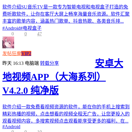
软件介绍SU音乐TV是一款专为智能电视和电视盒子打造的免
费听歌软件，让你在客厅大屏上畅享海量音乐资源。软件汇聚
丰富的歌单内容，涵盖热门歌单、抖音热歌、各类音乐排...
#
Android
#
电视盒子
0
0
47
发帖狂魔
VIP2
安卓大
昨天 16:13
电脑端
转载分享
地视频APP（大海系列）
V4.2.0 纯净版
软件介绍一款免费看视频资源的软件，能在你的手机上搜索到
精彩热播的视频，点击想看的视频全程无广告，让您更投入的
观看视频内容，多搜索视频点击观看能享受更多的福利，在...
#
Android
0
0
10