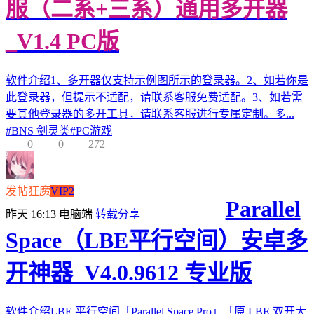
服（二系+三系）通用多开器
_V1.4 PC版
软件介绍1、多开器仅支持示例图所示的登录器。2、如若你是
此登录器，但提示不适配，请联系客服免费适配。3、如若需
要其他登录器的多开工具，请联系客服进行专属定制。多...
#
BNS 剑灵类
#
PC游戏
0
0
272
发帖狂魔
VIP2
Parallel
昨天 16:13
电脑端
转载分享
Space（LBE平行空间）安卓多
开神器_V4.0.9612 专业版
软件介绍LBE 平行空间「Parallel Space Pro」「原 LBE 双开大