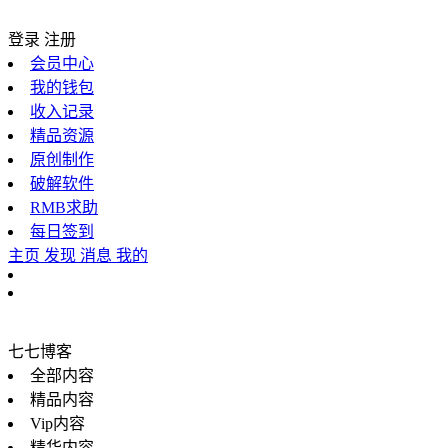
登录
注册
会员中心
我的钱包
收入记录
精品资源
原创制作
破解软件
RMB求助
每日签到
主页
发现
消息
我的
七七博客
全部内容
精品内容
Vip内容
精华内容