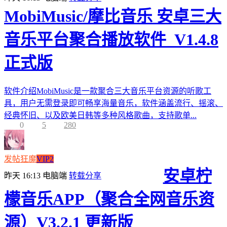
MobiMusic/摩比音乐 安卓三大
音乐平台聚合播放软件_V1.4.8
正式版
软件介绍MobiMusic是一款聚合三大音乐平台资源的听歌工
具，用户无需登录即可畅享海量音乐，软件涵盖流行、摇滚、
经典怀旧、以及欧美日韩等多种风格歌曲，支持歌单...
0
5
280
发帖狂魔
VIP2
安卓柠
昨天 16:13
电脑端
转载分享
檬音乐APP（聚合全网音乐资
源）V3.2.1 更新版