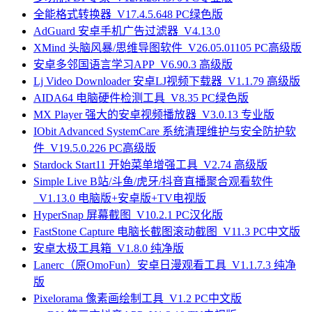
全能格式转换器_V17.4.5.648 PC绿色版
AdGuard 安卓手机广告过滤器_V4.13.0
XMind 头脑风暴/思维导图软件_V26.05.01105 PC高级版
安卓多邻国语言学习APP_V6.90.3 高级版
Lj Video Downloader 安卓LJ视频下载器_V1.1.79 高级版
AIDA64 电脑硬件检测工具_V8.35 PC绿色版
MX Player 强大的安卓视频播放器_V3.0.13 专业版
IObit Advanced SystemCare 系统清理维护与安全防护软
件_V19.5.0.226 PC高级版
Stardock Start11 开始菜单增强工具_V2.74 高级版
Simple Live B站/斗鱼/虎牙/抖音直播聚合观看软件
_V1.13.0 电脑版+安卓版+TV电视版
HyperSnap 屏幕截图_V10.2.1 PC汉化版
FastStone Capture 电脑长截图滚动截图_V11.3 PC中文版
安卓太极工具箱_V1.8.0 纯净版
Lanerc（原OmoFun）安卓日漫观看工具_V1.1.7.3 纯净
版
Pixelorama 像素画绘制工具_V1.2 PC中文版