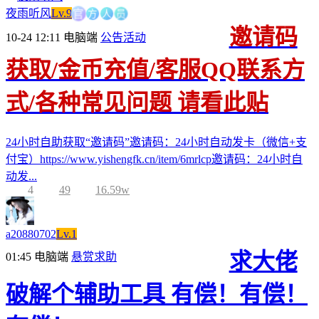
方
官
人
员
夜雨听风
Lv.9
邀请码
10-24 12:11
电脑端
公告活动
获取/金币充值/客服QQ联系方
式/各种常见问题 请看此贴
24小时自助获取“邀请码”邀请码：24小时自动发卡（微信+支
付宝）https://www.yishengfk.cn/item/6mrlcp邀请码：24小时自
动发...
4
49
16.59w
a20880702
Lv.1
求大佬
01:45
电脑端
悬赏求助
破解个辅助工具 有偿！有偿！