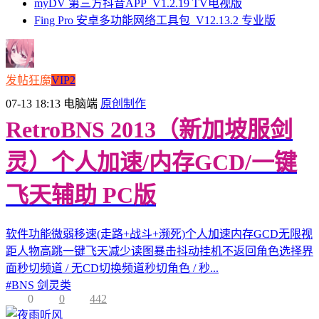
myDV 第三方抖音APP_V1.2.19 TV电视版
Fing Pro 安卓多功能网络工具包_V12.13.2 专业版
发帖狂魔
VIP2
07-13 18:13
电脑端
原创制作
RetroBNS 2013（新加坡服剑
灵）个人加速/内存GCD/一键
飞天辅助 PC版
软件功能微弱移速(走路+战斗+濒死)个人加速内存GCD无限视
距人物高跳一键飞天减少读图暴击抖动挂机不返回角色选择界
面秒切频道 / 无CD切换频道秒切角色 / 秒...
#
BNS 剑灵类
0
0
442