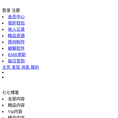
登录
注册
会员中心
我的钱包
收入记录
精品资源
原创制作
破解软件
RMB求助
每日签到
主页
发现
消息
我的
七七博客
全部内容
精品内容
Vip内容
精华内容