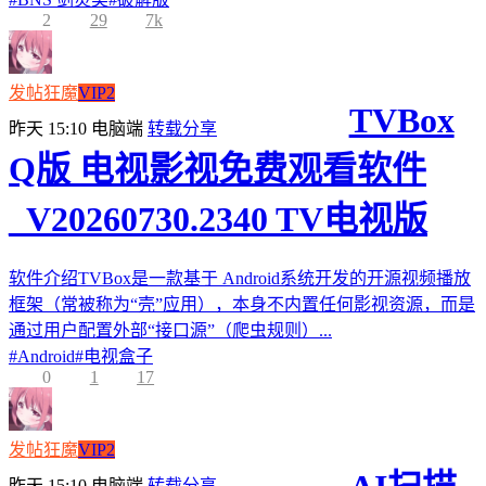
2
29
7k
发帖狂魔
VIP2
TVBox
昨天 15:10
电脑端
转载分享
Q版 电视影视免费观看软件
_V20260730.2340 TV电视版
软件介绍TVBox是一款基于 Android系统开发的开源视频播放
框架（常被称为“壳”应用），本身不内置任何影视资源，而是
通过用户配置外部“接口源”（爬虫规则）...
#
Android
#
电视盒子
0
1
17
发帖狂魔
VIP2
昨天 15:10
电脑端
转载分享