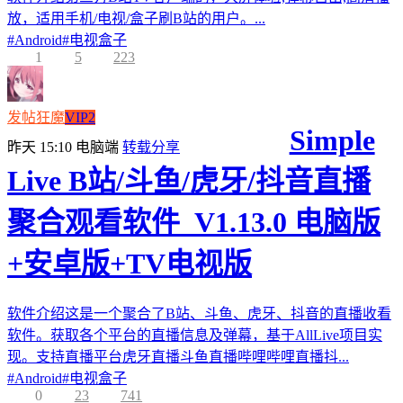
放，适用手机/电视/盒子刷B站的用户。...
#
Android
#
电视盒子
1
5
223
发帖狂魔
VIP2
Simple
昨天 15:10
电脑端
转载分享
Live B站/斗鱼/虎牙/抖音直播
聚合观看软件_V1.13.0 电脑版
+安卓版+TV电视版
软件介绍这是一个聚合了B站、斗鱼、虎牙、抖音的直播收看
软件。获取各个平台的直播信息及弹幕，基于AllLive项目实
现。支持直播平台虎牙直播斗鱼直播哔哩哔哩直播抖...
#
Android
#
电视盒子
0
23
741