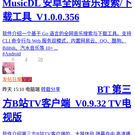
MusicDL 安卓全网音乐搜索/下
载工具_V1.0.0.356
软件介绍一个基于 Go 语言的全网音乐搜索与下载工具。支持
CLI 命令行与 Web 服务双模式，内置网易云、QQ、酷狗、
Bilibili、汽水音乐等 10+ ...
#
Android
0
4
59
发帖狂魔
VIP2
BT 第三
昨天 15:10
电脑端
转载分享
方B站TV客户端_V0.9.32 TV电
视版
软件介绍第三方B站TV客户端的，大屏体验,弹幕自由,高清播