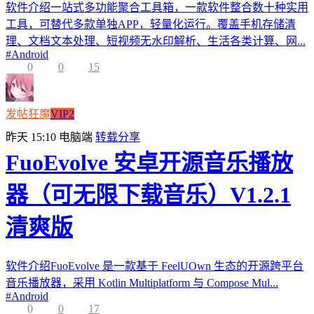
软件介绍一站式多功能聚合工具箱，一款软件整合数十种实用
工具，可替代多款单独APP，轻量化运行。覆盖手机存储清
理、文档文本处理、短视频无水印解析、生活各类计算、网...
#
Android
0
0
15
发帖狂魔
VIP2
昨天 15:10
电脑端
转载分享
FuoEvolve 安卓开源音乐播放
器（可无限下载音乐）V1.2.1
清爽版
软件介绍FuoEvolve 是一款基于 FeelUOwn 生态的开源跨平台
音乐播放器，采用 Kotlin Multiplatform 与 Compose Mul...
#
Android
0
0
17