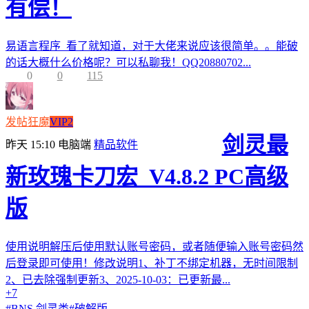
有偿！
易语言程序 看了就知道，对于大佬来说应该很简单。。能破
的话大概什么价格呢？可以私聊我！QQ20880702...
0
0
115
发帖狂魔
VIP2
剑灵最
昨天 15:10
电脑端
精品软件
新玫瑰卡刀宏_V4.8.2 PC高级
版
使用说明解压后使用默认账号密码，或者随便输入账号密码然
后登录即可使用！修改说明1、补丁不绑定机器，无时间限制
2、已去除强制更新3、2025-10-03：已更新最...
+7
#
BNS 剑灵类
#
破解版