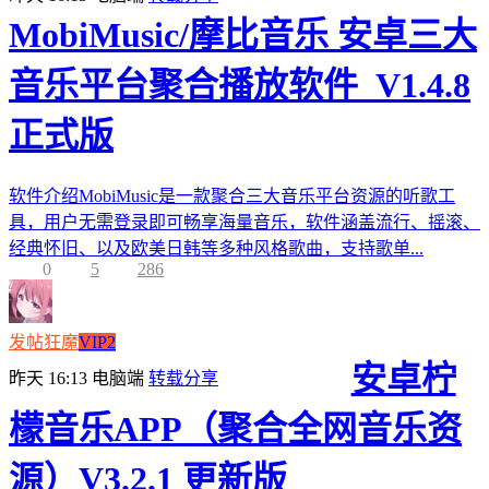
MobiMusic/摩比音乐 安卓三大
音乐平台聚合播放软件_V1.4.8
正式版
软件介绍MobiMusic是一款聚合三大音乐平台资源的听歌工
具，用户无需登录即可畅享海量音乐，软件涵盖流行、摇滚、
经典怀旧、以及欧美日韩等多种风格歌曲，支持歌单...
0
5
286
发帖狂魔
VIP2
安卓柠
昨天 16:13
电脑端
转载分享
檬音乐APP（聚合全网音乐资
源）V3.2.1 更新版