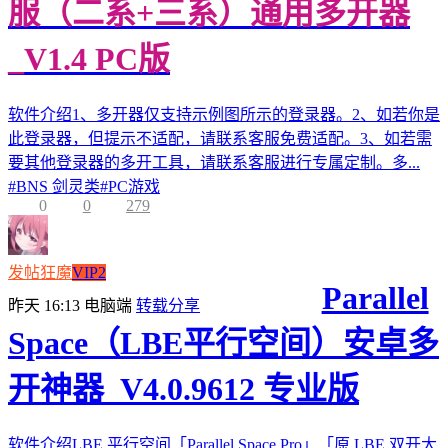
服（二系+三系）通用多开器
_V1.4 PC版
软件介绍1、多开器仅支持示例图所示的登录器。2、如若你是
此登录器，但提示不适配，请联系客服免费适配。3、如若需
要其他登录器的多开工具，请联系客服进行专属定制。多...
#
BNS 剑灵类
#
PC游戏
0
0
279
发帖狂魔
VIP2
Parallel
昨天 16:13
电脑端
转载分享
Space（LBE平行空间）安卓多
开神器_V4.0.9612 专业版
软件介绍LBE 平行空间「Parallel Space Pro」「原 LBE 双开大