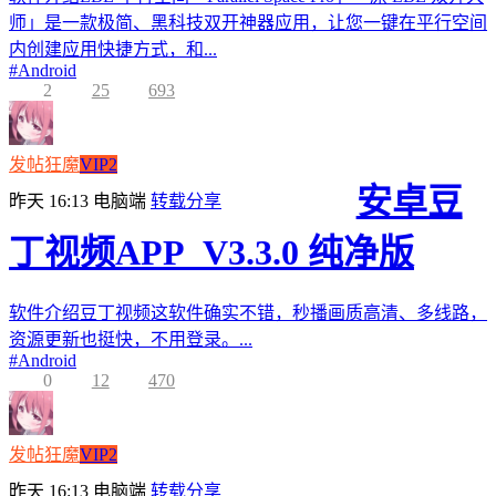
师」是一款极简、黑科技双开神器应用，让您一键在平行空间
内创建应用快捷方式，和...
#
Android
2
25
693
发帖狂魔
VIP2
安卓豆
昨天 16:13
电脑端
转载分享
丁视频APP_V3.3.0 纯净版
软件介绍豆丁视频这软件确实不错，秒播画质高清、多线路，
资源更新也挺快，不用登录。...
#
Android
0
12
470
发帖狂魔
VIP2
昨天 16:13
电脑端
转载分享