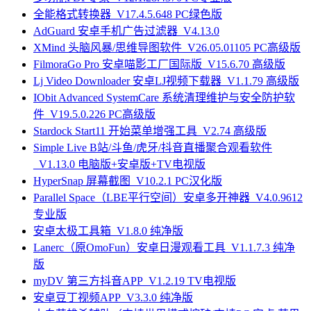
全能格式转换器_V17.4.5.648 PC绿色版
AdGuard 安卓手机广告过滤器_V4.13.0
XMind 头脑风暴/思维导图软件_V26.05.01105 PC高级版
FilmoraGo Pro 安卓喵影工厂国际版_V15.6.70 高级版
Lj Video Downloader 安卓LJ视频下载器_V1.1.79 高级版
IObit Advanced SystemCare 系统清理维护与安全防护软
件_V19.5.0.226 PC高级版
Stardock Start11 开始菜单增强工具_V2.74 高级版
Simple Live B站/斗鱼/虎牙/抖音直播聚合观看软件
_V1.13.0 电脑版+安卓版+TV电视版
HyperSnap 屏幕截图_V10.2.1 PC汉化版
Parallel Space（LBE平行空间）安卓多开神器_V4.0.9612
专业版
安卓太极工具箱_V1.8.0 纯净版
Lanerc（原OmoFun）安卓日漫观看工具_V1.1.7.3 纯净
版
myDV 第三方抖音APP_V1.2.19 TV电视版
安卓豆丁视频APP_V3.3.0 纯净版