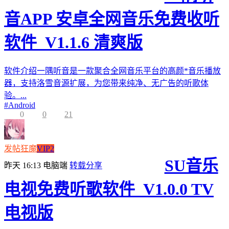
音APP 安卓全网音乐免费收听
软件_V1.1.6 清爽版
软件介绍一隅听音是一款聚合全网音乐平台的高颜*音乐播放
器，支持洛雪音源扩展，为您带来纯净、无广告的听歌体
验。...
#
Android
0
0
21
发帖狂魔
VIP2
SU音乐
昨天 16:13
电脑端
转载分享
电视免费听歌软件_V1.0.0 TV
电视版