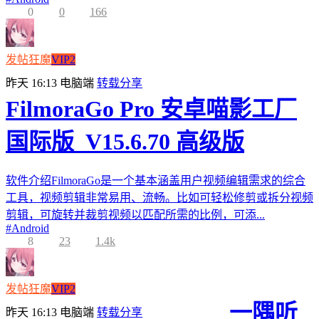
0
0
166
发帖狂魔
VIP2
昨天 16:13
电脑端
转载分享
FilmoraGo Pro 安卓喵影工厂
国际版_V15.6.70 高级版
软件介绍FilmoraGo是一个基本涵盖用户视频编辑需求的综合
工具，视频剪辑非常易用、流畅。比如可轻松修剪或拆分视频
剪辑，可旋转并裁剪视频以匹配所需的比例，可添...
#
Android
8
23
1.4k
发帖狂魔
VIP2
一隅听
昨天 16:13
电脑端
转载分享