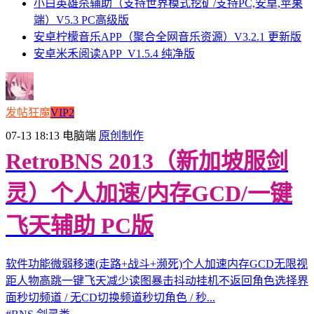
小白英雄杀辅助（支持世界模式挖矿/支持PC,安卓,苹果
端）V5.3 PC高级版
安卓柠檬音乐APP（聚合全网音乐资源）V3.2.1 更新版
安卓米禾阅读APP_V1.5.4 纯净版
发帖狂魔
VIP2
07-13 18:13
电脑端
原创制作
RetroBNS 2013（新加坡服剑
灵）个人加速/内存GCD/一键
飞天辅助 PC版
软件功能微弱移速(走路+战斗+濒死)个人加速内存GCD无限视
距人物高跳一键飞天减少读图暴击抖动挂机不返回角色选择界
面秒切频道 / 无CD切换频道秒切角色 / 秒...