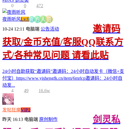
#
BNS 剑灵类
0
0
472
夜雨听风
Lv.9
官
员
人
方
邀请码
10-24 12:11
电脑端
公告活动
获取/金币充值/客服QQ联系方
式/各种常见问题 请看此贴
24小时自助获取“邀请码”邀请码：24小时自动发卡（微信+支
付宝）https://www.yishengfk.cn/item/6mrlcp邀请码：24小时自
动发...
4
49
16.6w
发帖狂魔
VIP2
剑灵私
昨天 16:13
电脑端
原创制作