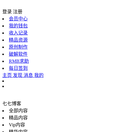
登录
注册
会员中心
我的钱包
收入记录
精品资源
原创制作
破解软件
RMB求助
每日签到
主页
发现
消息
我的
七七博客
全部内容
精品内容
Vip内容
精华内容