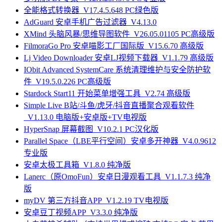
全能格式转换器_V17.4.5.648 PC绿色版
AdGuard 安卓手机广告过滤器_V4.13.0
XMind 头脑风暴/思维导图软件_V26.05.01105 PC高级版
FilmoraGo Pro 安卓喵影工厂国际版_V15.6.70 高级版
Lj Video Downloader 安卓LJ视频下载器_V1.1.79 高级版
IObit Advanced SystemCare 系统清理维护与安全防护软
件_V19.5.0.226 PC高级版
Stardock Start11 开始菜单增强工具_V2.74 高级版
Simple Live B站/斗鱼/虎牙/抖音直播聚合观看软件
_V1.13.0 电脑版+安卓版+TV电视版
HyperSnap 屏幕截图_V10.2.1 PC汉化版
Parallel Space（LBE平行空间）安卓多开神器_V4.0.9612
专业版
安卓太极工具箱_V1.8.0 纯净版
Lanerc（原OmoFun）安卓日漫观看工具_V1.1.7.3 纯净
版
myDV 第三方抖音APP_V1.2.19 TV电视版
安卓豆丁视频APP_V3.3.0 纯净版