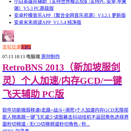
小白英雄杀辅助（支持世界模式挖矿/支持PC,安卓,苹果
端）V5.3 PC高级版
安卓柠檬音乐APP（聚合全网音乐资源）V3.2.1 更新版
安卓米禾阅读APP_V1.5.4 纯净版
发帖狂魔
VIP2
07-13 18:13
电脑端
原创制作
RetroBNS 2013（新加坡服剑
灵）个人加速/内存GCD/一键
飞天辅助 PC版
软件功能微弱移速(走路+战斗+濒死)个人加速内存GCD无限视
距人物高跳一键飞天减少读图暴击抖动挂机不返回角色选择界
面秒切频道 / 无CD切换频道秒切角色 / 秒...