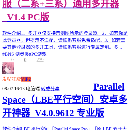
服（二系+三系）通用多开器
_V1.4 PC版
软件介绍1、多开器仅支持示例图所示的登录器。2、如若你是
此登录器，但提示不适配，请联系客服免费适配。3、如若需
要其他登录器的多开工具，请联系客服进行专属定制。多...
#
BNS 剑灵类
#
PC游戏
0
0
279
发帖狂魔
VIP2
Parallel
08-07 16:13
电脑端
转载分享
Space（LBE平行空间）安卓多
开神器_V4.0.9612 专业版
软件介绍LBE 平行空间「Parallel Space Pro」「原 LBE 双开大