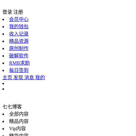
登录
注册
会员中心
我的钱包
收入记录
精品资源
原创制作
破解软件
RMB求助
每日签到
主页
发现
消息
我的
七七博客
全部内容
精品内容
Vip内容
精华内容