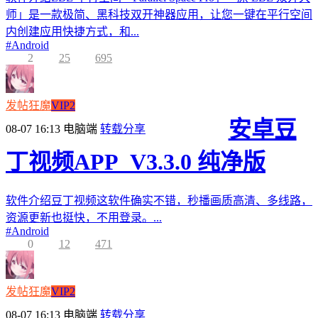
师」是一款极简、黑科技双开神器应用，让您一键在平行空间
内创建应用快捷方式，和...
#
Android
2
25
695
发帖狂魔
VIP2
安卓豆
08-07 16:13
电脑端
转载分享
丁视频APP_V3.3.0 纯净版
软件介绍豆丁视频这软件确实不错，秒播画质高清、多线路，
资源更新也挺快，不用登录。...
#
Android
0
12
471
发帖狂魔
VIP2
08-07 16:13
电脑端
转载分享