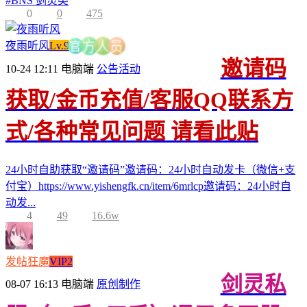
#
BNS 剑灵类
0
0
475
夜雨听风
Lv.9
员
人
官
方
邀请码
10-24 12:11
电脑端
公告活动
获取/金币充值/客服QQ联系方
式/各种常见问题 请看此贴
24小时自助获取“邀请码”邀请码：24小时自动发卡（微信+支
付宝）https://www.yishengfk.cn/item/6mrlcp邀请码：24小时自
动发...
4
49
16.6w
发帖狂魔
VIP2
剑灵私
08-07 16:13
电脑端
原创制作