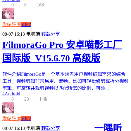
0
0
166
发帖狂魔
VIP2
08-07 16:13
电脑端
转载分享
FilmoraGo Pro 安卓喵影工厂
国际版_V15.6.70 高级版
软件介绍FilmoraGo是一个基本涵盖用户视频编辑需求的综合
工具，视频剪辑非常易用、流畅。比如可轻松修剪或拆分视频
剪辑，可旋转并裁剪视频以匹配所需的比例，可添...
#
Android
8
23
1.4k
发帖狂魔
VIP2
一隅听
08-07 16:13
电脑端
转载分享