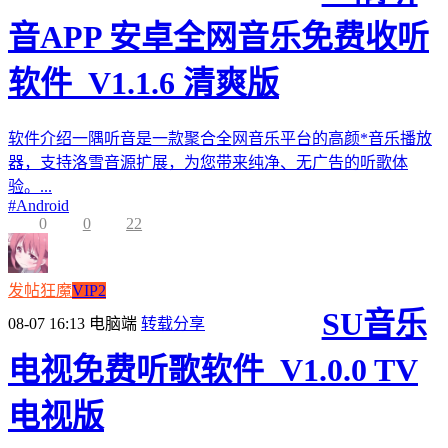
音APP 安卓全网音乐免费收听
软件_V1.1.6 清爽版
软件介绍一隅听音是一款聚合全网音乐平台的高颜*音乐播放
器，支持洛雪音源扩展，为您带来纯净、无广告的听歌体
验。...
#
Android
0
0
22
发帖狂魔
VIP2
SU音乐
08-07 16:13
电脑端
转载分享
电视免费听歌软件_V1.0.0 TV
电视版