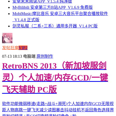
安卓米禾阅读APP_V1.5.4 纯净版
MyBilibili 安卓第三方B站APP_V1.6.9 免费版
MobiMusic/摩比音乐 安卓三大音乐平台聚合播放软件
_V1.4.8 正式版
剑灵私服（二系+三系）通用多开器_V1.4 PC版
发帖狂魔
VIP2
07-13 18:13
电脑端
原创制作
RetroBNS 2013（新加坡服剑
灵）个人加速/内存GCD/一键
飞天辅助 PC版
软件功能微弱移速(走路+战斗+濒死)个人加速内存GCD无限视
距人物高跳一键飞天减少读图暴击抖动挂机不返回角色选择界