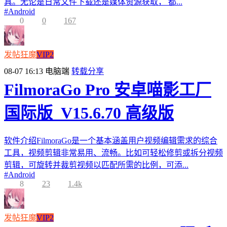
具。无论是日常文件下载还是媒体资源获取， 都...
#
Android
0
0
167
发帖狂魔
VIP2
08-07 16:13
电脑端
转载分享
FilmoraGo Pro 安卓喵影工厂
国际版_V15.6.70 高级版
软件介绍FilmoraGo是一个基本涵盖用户视频编辑需求的综合
工具，视频剪辑非常易用、流畅。比如可轻松修剪或拆分视频
剪辑，可旋转并裁剪视频以匹配所需的比例，可添...
#
Android
8
23
1.4k
发帖狂魔
VIP2