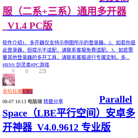
服（二系+三系）通用多开器
_V1.4 PC版
软件介绍1、多开器仅支持示例图所示的登录器。2、如若你是
此登录器，但提示不适配，请联系客服免费适配。3、如若需
要其他登录器的多开工具，请联系客服进行专属定制。多...
#
BNS 剑灵类
#
PC游戏
0
0
279
发帖狂魔
VIP2
Parallel
08-07 16:13
电脑端
转载分享
Space（LBE平行空间）安卓多
开神器_V4.0.9612 专业版