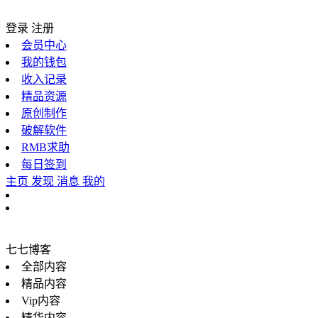
登录
注册
会员中心
我的钱包
收入记录
精品资源
原创制作
破解软件
RMB求助
每日签到
主页
发现
消息
我的
七七博客
全部内容
精品内容
Vip内容
精华内容