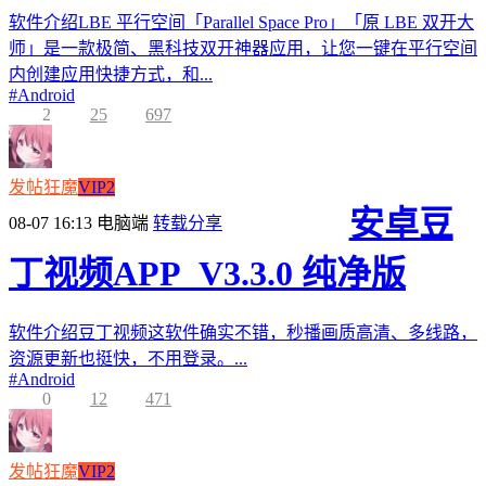
软件介绍LBE 平行空间「Parallel Space Pro」「原 LBE 双开大
师」是一款极简、黑科技双开神器应用，让您一键在平行空间
内创建应用快捷方式，和...
#
Android
2
25
697
发帖狂魔
VIP2
安卓豆
08-07 16:13
电脑端
转载分享
丁视频APP_V3.3.0 纯净版
软件介绍豆丁视频这软件确实不错，秒播画质高清、多线路，
资源更新也挺快，不用登录。...
#
Android
0
12
471
发帖狂魔
VIP2