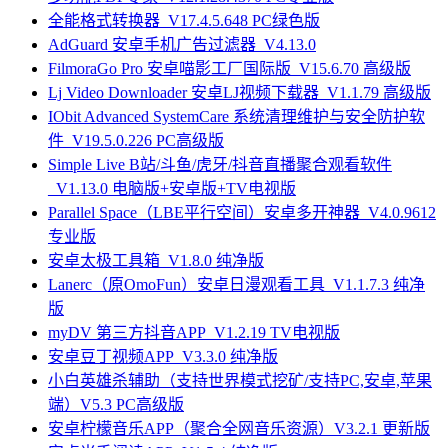
全能格式转换器_V17.4.5.648 PC绿色版
AdGuard 安卓手机广告过滤器_V4.13.0
FilmoraGo Pro 安卓喵影工厂国际版_V15.6.70 高级版
Lj Video Downloader 安卓LJ视频下载器_V1.1.79 高级版
IObit Advanced SystemCare 系统清理维护与安全防护软
件_V19.5.0.226 PC高级版
Simple Live B站/斗鱼/虎牙/抖音直播聚合观看软件
_V1.13.0 电脑版+安卓版+TV电视版
Parallel Space（LBE平行空间）安卓多开神器_V4.0.9612
专业版
安卓太极工具箱_V1.8.0 纯净版
Lanerc（原OmoFun）安卓日漫观看工具_V1.1.7.3 纯净
版
myDV 第三方抖音APP_V1.2.19 TV电视版
安卓豆丁视频APP_V3.3.0 纯净版
小白英雄杀辅助（支持世界模式挖矿/支持PC,安卓,苹果
端）V5.3 PC高级版
安卓柠檬音乐APP（聚合全网音乐资源）V3.2.1 更新版