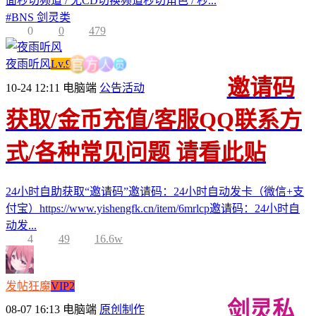
面秒切频道 / 无CD切换频道秒切角色 / 秒...
#
BNS 剑灵类
0
0
479
员
人
夜雨听风
Lv.9
方
官
邀请码
10-24 12:11
电脑端
公告活动
获取/金币充值/客服QQ联系方
式/各种常见问题 请看此贴
24小时自助获取“邀请码”邀请码：24小时自动发卡（微信+支
付宝）https://www.yishengfk.cn/item/6mrlcp邀请码：24小时自
动发...
4
49
16.6w
发帖狂魔
VIP2
剑灵私
08-07 16:13
电脑端
原创制作