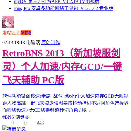
myDV 第三方抖音APP_V1.2.19 TV电视版
Fing Pro 安卓多功能网络工具包_V12.13.2 专业版
发帖狂魔
VIP2
07-13 18:13
电脑端
原创制作
RetroBNS 2013（新加坡服剑
灵）个人加速/内存GCD/一键
飞天辅助 PC版
软件功能微弱移速(走路+战斗+濒死)个人加速内存GCD无限视
距人物高跳一键飞天减少读图暴击抖动挂机不返回角色选择界
面秒切频道 / 无CD切换频道秒切角色 / 秒...
#
BNS 剑灵类
0
0
443