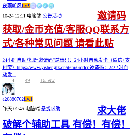
方
官
人
员
夜雨听风
Lv.9
邀请码
10-24 12:11
电脑端
公告活动
获取/金币充值/客服QQ联系方
式/各种常见问题 请看此贴
24小时自助获取“邀请码”邀请码：24小时自动发卡（微信+支
付宝）https://www.yishengfk.cn/item/6mrlcp邀请码：24小时自
动发...
4
49
16.59w
a20880702
Lv.1
求大佬
昨天 01:45
电脑端
悬赏求助
破解个辅助工具 有偿！有偿！