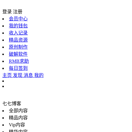
登录
注册
会员中心
我的钱包
收入记录
精品资源
原创制作
破解软件
RMB求助
每日签到
主页
发现
消息
我的
七七博客
全部内容
精品内容
Vip内容
精华内容