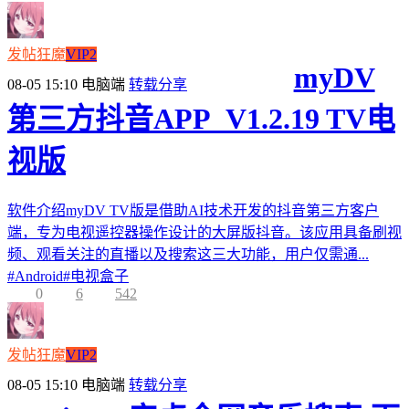
发帖狂魔
VIP2
myDV
08-05 15:10
电脑端
转载分享
第三方抖音APP_V1.2.19 TV电
视版
软件介绍myDV TV版是借助AI技术开发的抖音第三方客户
端，专为电视遥控器操作设计的大屏版抖音。该应用具备刷视
频、观看关注的直播以及搜索这三大功能，用户仅需通...
#
Android
#
电视盒子
0
6
542
发帖狂魔
VIP2
08-05 15:10
电脑端
转载分享