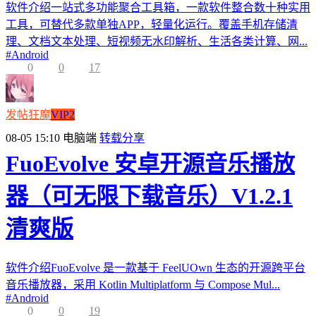
软件介绍一站式多功能聚合工具箱，一款软件整合数十种实用
工具，可替代多款单独APP，轻量化运行。覆盖手机存储清
理、文档文本处理、短视频无水印解析、生活各类计算、网...
#
Android
0
0
17
发帖狂魔
VIP2
08-05 15:10
电脑端
转载分享
FuoEvolve 安卓开源音乐播放
器（可无限下载音乐）V1.2.1
清爽版
软件介绍FuoEvolve 是一款基于 FeelUOwn 生态的开源跨平台
音乐播放器，采用 Kotlin Multiplatform 与 Compose Mul...
#
Android
0
0
19