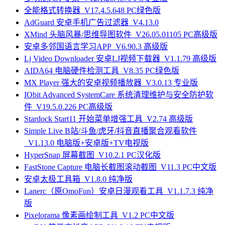
全能格式转换器_V17.4.5.648 PC绿色版
AdGuard 安卓手机广告过滤器_V4.13.0
XMind 头脑风暴/思维导图软件_V26.05.01105 PC高级版
安卓多邻国语言学习APP_V6.90.3 高级版
Lj Video Downloader 安卓LJ视频下载器_V1.1.79 高级版
AIDA64 电脑硬件检测工具_V8.35 PC绿色版
MX Player 强大的安卓视频播放器_V3.0.13 专业版
IObit Advanced SystemCare 系统清理维护与安全防护软
件_V19.5.0.226 PC高级版
Stardock Start11 开始菜单增强工具_V2.74 高级版
Simple Live B站/斗鱼/虎牙/抖音直播聚合观看软件
_V1.13.0 电脑版+安卓版+TV电视版
HyperSnap 屏幕截图_V10.2.1 PC汉化版
FastStone Capture 电脑长截图滚动截图_V11.3 PC中文版
安卓太极工具箱_V1.8.0 纯净版
Lanerc（原OmoFun）安卓日漫观看工具_V1.1.7.3 纯净
版
Pixelorama 像素画绘制工具_V1.2 PC中文版