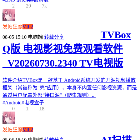
2
29
7k
发帖狂魔
VIP2
TVBox
08-05 15:10
电脑端
转载分享
Q版 电视影视免费观看软件
_V20260730.2340 TV电视版
软件介绍TVBox是一款基于 Android系统开发的开源视频播放
框架（常被称为“壳”应用），本身不内置任何影视资源，而是
通过用户配置外部“接口源”（爬虫规则）...
#
Android
#
电视盒子
0
1
18
发帖狂魔
VIP2
08-05 15:10
电脑端
转载分享