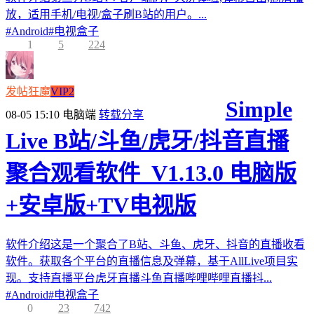
放，适用手机/电视/盒子刷B站的用户。...
#
Android
#
电视盒子
1
5
224
发帖狂魔
VIP2
Simple
08-05 15:10
电脑端
转载分享
Live B站/斗鱼/虎牙/抖音直播
聚合观看软件_V1.13.0 电脑版
+安卓版+TV电视版
软件介绍这是一个聚合了B站、斗鱼、虎牙、抖音的直播收看
软件。获取各个平台的直播信息及弹幕，基于AllLive项目实
现。支持直播平台虎牙直播斗鱼直播哔哩哔哩直播抖...
#
Android
#
电视盒子
0
23
742