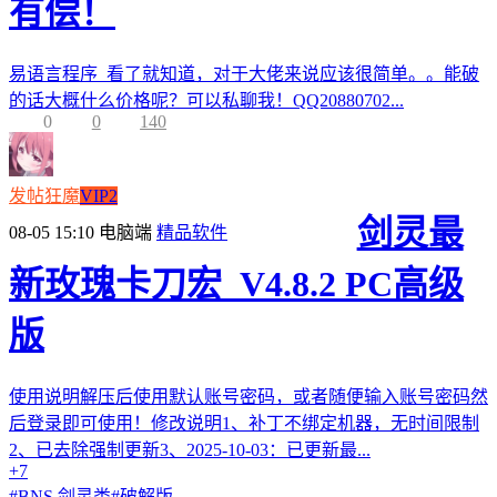
有偿！
易语言程序 看了就知道，对于大佬来说应该很简单。。能破
的话大概什么价格呢？可以私聊我！QQ20880702...
0
0
140
发帖狂魔
VIP2
剑灵最
08-05 15:10
电脑端
精品软件
新玫瑰卡刀宏_V4.8.2 PC高级
版
使用说明解压后使用默认账号密码，或者随便输入账号密码然
后登录即可使用！修改说明1、补丁不绑定机器，无时间限制
2、已去除强制更新3、2025-10-03：已更新最...
+7
#
BNS 剑灵类
#
破解版