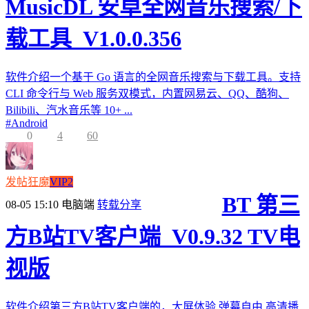
MusicDL 安卓全网音乐搜索/下
载工具_V1.0.0.356
软件介绍一个基于 Go 语言的全网音乐搜索与下载工具。支持
CLI 命令行与 Web 服务双模式，内置网易云、QQ、酷狗、
Bilibili、汽水音乐等 10+ ...
#
Android
0
4
60
发帖狂魔
VIP2
BT 第三
08-05 15:10
电脑端
转载分享
方B站TV客户端_V0.9.32 TV电
视版
软件介绍第三方B站TV客户端的，大屏体验,弹幕自由,高清播