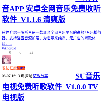
音APP 安卓全网音乐免费收听
软件_V1.1.6 清爽版
软件介绍一隅听音是一款聚合全网音乐平台的高颜*音乐播放
器，支持洛雪音源扩展，为您带来纯净、无广告的听歌体
验。...
#
Android
0
0
22
发帖狂魔
VIP2
SU音乐
08-07 16:13
电脑端
转载分享
电视免费听歌软件_V1.0.0 TV
电视版