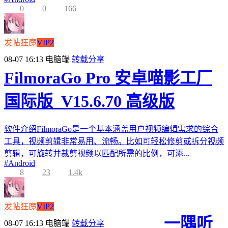
0
0
166
发帖狂魔
VIP2
08-07 16:13
电脑端
转载分享
FilmoraGo Pro 安卓喵影工厂
国际版_V15.6.70 高级版
软件介绍FilmoraGo是一个基本涵盖用户视频编辑需求的综合
工具，视频剪辑非常易用、流畅。比如可轻松修剪或拆分视频
剪辑，可旋转并裁剪视频以匹配所需的比例，可添...
#
Android
8
23
1.4k
发帖狂魔
VIP2
一隅听
08-07 16:13
电脑端
转载分享