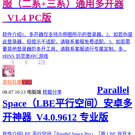
服（二系+三系）通用多开器
_V1.4 PC版
软件介绍1、多开器仅支持示例图所示的登录器。2、如若你是
此登录器，但提示不适配，请联系客服免费适配。3、如若需
要其他登录器的多开工具，请联系客服进行专属定制。多...
#
BNS 剑灵类
#
PC游戏
0
0
279
发帖狂魔
VIP2
Parallel
08-07 16:13
电脑端
转载分享
Space（LBE平行空间）安卓多
开神器_V4.0.9612 专业版
软件介绍LBE 平行空间「Parallel Space Pro」「原 LBE 双开大