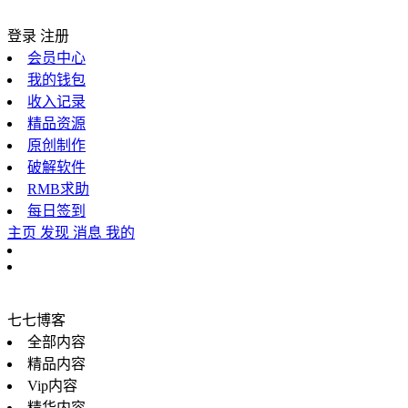
登录
注册
会员中心
我的钱包
收入记录
精品资源
原创制作
破解软件
RMB求助
每日签到
主页
发现
消息
我的
七七博客
全部内容
精品内容
Vip内容
精华内容