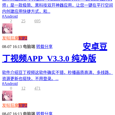
师」是一款极简、黑科技双开神器应用，让您一键在平行空间
内创建应用快捷方式，和...
#
Android
2
25
695
发帖狂魔
VIP2
安卓豆
08-07 16:13
电脑端
转载分享
丁视频APP_V3.3.0 纯净版
软件介绍豆丁视频这软件确实不错，秒播画质高清、多线路，
资源更新也挺快，不用登录。...
#
Android
0
12
471
发帖狂魔
VIP2
08-07 16:13
电脑端
转载分享