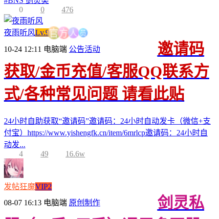
#
BNS 剑灵类
0
0
476
员
人
夜雨听风
Lv.9
方
官
邀请码
10-24 12:11
电脑端
公告活动
获取/金币充值/客服QQ联系方
式/各种常见问题 请看此贴
24小时自助获取“邀请码”邀请码：24小时自动发卡（微信+支
付宝）https://www.yishengfk.cn/item/6mrlcp邀请码：24小时自
动发...
4
49
16.6w
发帖狂魔
VIP2
剑灵私
08-07 16:13
电脑端
原创制作