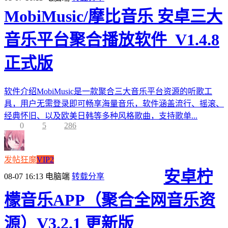
MobiMusic/摩比音乐 安卓三大
音乐平台聚合播放软件_V1.4.8
正式版
软件介绍MobiMusic是一款聚合三大音乐平台资源的听歌工
具，用户无需登录即可畅享海量音乐，软件涵盖流行、摇滚、
经典怀旧、以及欧美日韩等多种风格歌曲，支持歌单...
0
5
286
发帖狂魔
VIP2
安卓柠
08-07 16:13
电脑端
转载分享
檬音乐APP（聚合全网音乐资
源）V3.2.1 更新版