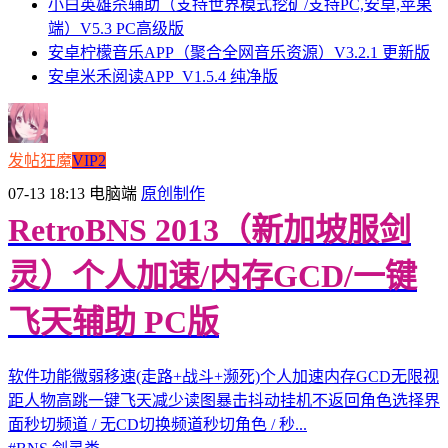
小白英雄杀辅助（支持世界模式挖矿/支持PC,安卓,苹果
端）V5.3 PC高级版
安卓柠檬音乐APP（聚合全网音乐资源）V3.2.1 更新版
安卓米禾阅读APP_V1.5.4 纯净版
发帖狂魔
VIP2
07-13 18:13
电脑端
原创制作
RetroBNS 2013（新加坡服剑
灵）个人加速/内存GCD/一键
飞天辅助 PC版
软件功能微弱移速(走路+战斗+濒死)个人加速内存GCD无限视
距人物高跳一键飞天减少读图暴击抖动挂机不返回角色选择界
面秒切频道 / 无CD切换频道秒切角色 / 秒...