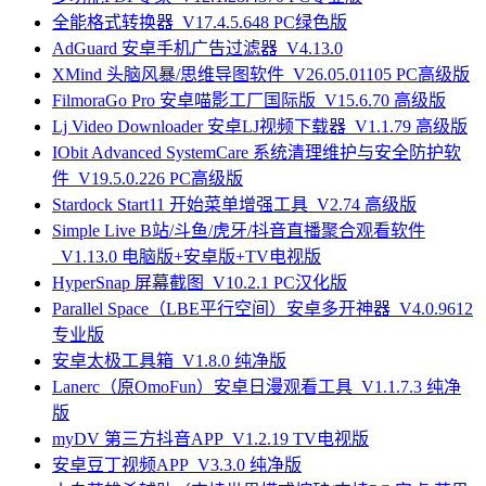
全能格式转换器_V17.4.5.648 PC绿色版
AdGuard 安卓手机广告过滤器_V4.13.0
XMind 头脑风暴/思维导图软件_V26.05.01105 PC高级版
FilmoraGo Pro 安卓喵影工厂国际版_V15.6.70 高级版
Lj Video Downloader 安卓LJ视频下载器_V1.1.79 高级版
IObit Advanced SystemCare 系统清理维护与安全防护软
件_V19.5.0.226 PC高级版
Stardock Start11 开始菜单增强工具_V2.74 高级版
Simple Live B站/斗鱼/虎牙/抖音直播聚合观看软件
_V1.13.0 电脑版+安卓版+TV电视版
HyperSnap 屏幕截图_V10.2.1 PC汉化版
Parallel Space（LBE平行空间）安卓多开神器_V4.0.9612
专业版
安卓太极工具箱_V1.8.0 纯净版
Lanerc（原OmoFun）安卓日漫观看工具_V1.1.7.3 纯净
版
myDV 第三方抖音APP_V1.2.19 TV电视版
安卓豆丁视频APP_V3.3.0 纯净版