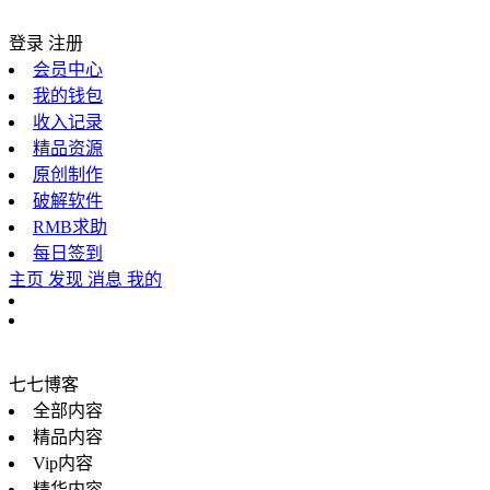
登录
注册
会员中心
我的钱包
收入记录
精品资源
原创制作
破解软件
RMB求助
每日签到
主页
发现
消息
我的
七七博客
全部内容
精品内容
Vip内容
精华内容