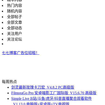
热门内容
随机内容
全部帖子
全部文章
全部动态
关注用户
关注论坛
七七博客广告位招租！
每周热点
剑灵最新玫瑰卡刀宏_V4.8.2 PC高级版
FilmoraGo Pro 安卓喵影工厂国际版_V15.6.70 高级版
Simple Live B站/斗鱼/虎牙/抖音直播聚合观看软件
_V1.13.0 电脑版+安卓版+TV电视版