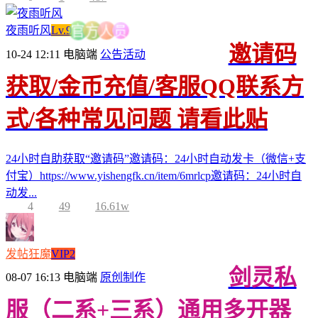
员
夜雨听风
Lv.9
人
方
官
邀请码
10-24 12:11
电脑端
公告活动
获取/金币充值/客服QQ联系方
式/各种常见问题 请看此贴
24小时自助获取“邀请码”邀请码：24小时自动发卡（微信+支
付宝）https://www.yishengfk.cn/item/6mrlcp邀请码：24小时自
动发...
4
49
16.61w
发帖狂魔
VIP2
剑灵私
08-07 16:13
电脑端
原创制作
服（二系+三系）通用多开器