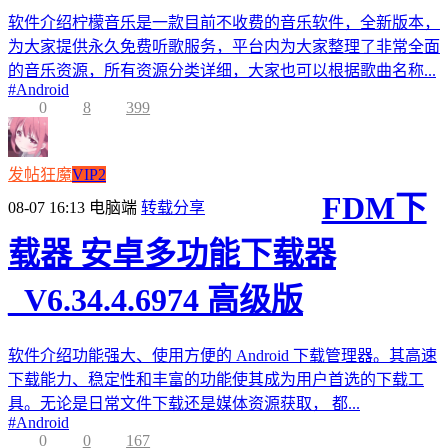
软件介绍柠檬音乐是一款目前不收费的音乐软件，全新版本，
为大家提供永久免费听歌服务，平台内为大家整理了非常全面
的音乐资源，所有资源分类详细，大家也可以根据歌曲名称...
#
Android
0
8
399
发帖狂魔
VIP2
FDM下
08-07 16:13
电脑端
转载分享
载器 安卓多功能下载器
_V6.34.4.6974 高级版
软件介绍功能强大、使用方便的 Android 下载管理器。其高速
下载能力、稳定性和丰富的功能使其成为用户首选的下载工
具。无论是日常文件下载还是媒体资源获取， 都...
#
Android
0
0
167