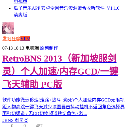
电视版
瓜子音乐APP 安卓全网音乐资源聚合收听软件_V1.1.6
清爽版
发帖狂魔
VIP2
07-13 18:13
电脑端
原创制作
RetroBNS 2013（新加坡服剑
灵）个人加速/内存GCD/一键
飞天辅助 PC版
软件功能微弱移速(走路+战斗+濒死)个人加速内存GCD无限视
距人物高跳一键飞天减少读图暴击抖动挂机不返回角色选择界
面秒切频道 / 无CD切换频道秒切角色 / 秒...
#
BNS 剑灵类
0
0
487