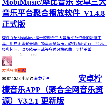
MobiMusic/摩比音乐 安卓三大
音乐平台聚合播放软件_V1.4.8
正式版
软件介绍MobiMusic是一款聚合三大音乐平台资源的听歌工
具，用户无需登录即可畅享海量音乐，软件涵盖流行、摇滚、
经典怀旧、以及欧美日韩等多种风格歌曲，支持歌单...
0
5
290
发帖狂魔
VIP2
安卓柠
08-07 16:13
电脑端
转载分享
檬音乐APP（聚合全网音乐资
源）V3.2.1 更新版