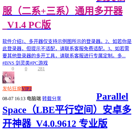
服（二系+三系）通用多开器
_V1.4 PC版
软件介绍1、多开器仅支持示例图所示的登录器。2、如若你是
此登录器，但提示不适配，请联系客服免费适配。3、如若需
要其他登录器的多开工具，请联系客服进行专属定制。多...
#
BNS 剑灵类
#
PC游戏
0
0
281
发帖狂魔
VIP2
Parallel
08-07 16:13
电脑端
转载分享
Space（LBE平行空间）安卓多
开神器_V4.0.9612 专业版