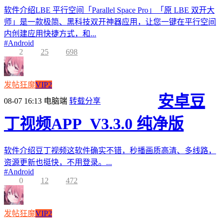
软件介绍LBE 平行空间「Parallel Space Pro」「原 LBE 双开大
师」是一款极简、黑科技双开神器应用，让您一键在平行空间
内创建应用快捷方式，和...
#
Android
2
25
698
发帖狂魔
VIP2
安卓豆
08-07 16:13
电脑端
转载分享
丁视频APP_V3.3.0 纯净版
软件介绍豆丁视频这软件确实不错，秒播画质高清、多线路，
资源更新也挺快，不用登录。...
#
Android
0
12
472
发帖狂魔
VIP2