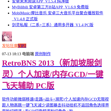
安卓米禾阅读APP_V1.5.4 纯净版
MyBilibili 安卓第三方B站APP_V1.6.9 免费版
MobiMusic/摩比音乐 安卓三大音乐平台聚合播放软件
_V1.4.8 正式版
剑灵私服（二系+三系）通用多开器_V1.4 PC版
发帖狂魔
VIP2
07-13 18:13
电脑端
原创制作
RetroBNS 2013（新加坡服剑
灵）个人加速/内存GCD/一键
飞天辅助 PC版
软件功能微弱移速(走路+战斗+濒死)个人加速内存GCD无限视
距人物高跳一键飞天减少读图暴击抖动挂机不返回角色选择界