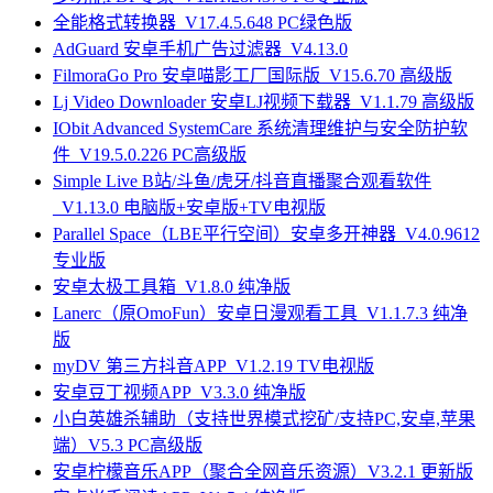
全能格式转换器_V17.4.5.648 PC绿色版
AdGuard 安卓手机广告过滤器_V4.13.0
FilmoraGo Pro 安卓喵影工厂国际版_V15.6.70 高级版
Lj Video Downloader 安卓LJ视频下载器_V1.1.79 高级版
IObit Advanced SystemCare 系统清理维护与安全防护软
件_V19.5.0.226 PC高级版
Simple Live B站/斗鱼/虎牙/抖音直播聚合观看软件
_V1.13.0 电脑版+安卓版+TV电视版
Parallel Space（LBE平行空间）安卓多开神器_V4.0.9612
专业版
安卓太极工具箱_V1.8.0 纯净版
Lanerc（原OmoFun）安卓日漫观看工具_V1.1.7.3 纯净
版
myDV 第三方抖音APP_V1.2.19 TV电视版
安卓豆丁视频APP_V3.3.0 纯净版
小白英雄杀辅助（支持世界模式挖矿/支持PC,安卓,苹果
端）V5.3 PC高级版
安卓柠檬音乐APP（聚合全网音乐资源）V3.2.1 更新版