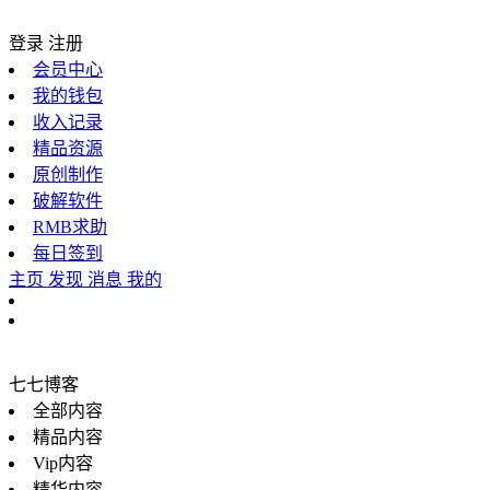
登录
注册
会员中心
我的钱包
收入记录
精品资源
原创制作
破解软件
RMB求助
每日签到
主页
发现
消息
我的
七七博客
全部内容
精品内容
Vip内容
精华内容