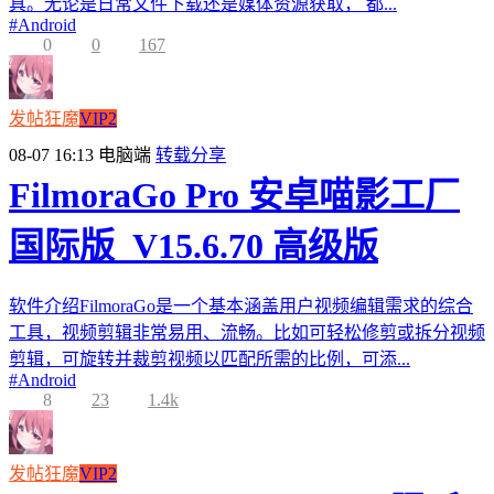
具。无论是日常文件下载还是媒体资源获取， 都...
#
Android
0
0
167
发帖狂魔
VIP2
08-07 16:13
电脑端
转载分享
FilmoraGo Pro 安卓喵影工厂
国际版_V15.6.70 高级版
软件介绍FilmoraGo是一个基本涵盖用户视频编辑需求的综合
工具，视频剪辑非常易用、流畅。比如可轻松修剪或拆分视频
剪辑，可旋转并裁剪视频以匹配所需的比例，可添...
#
Android
8
23
1.4k
发帖狂魔
VIP2