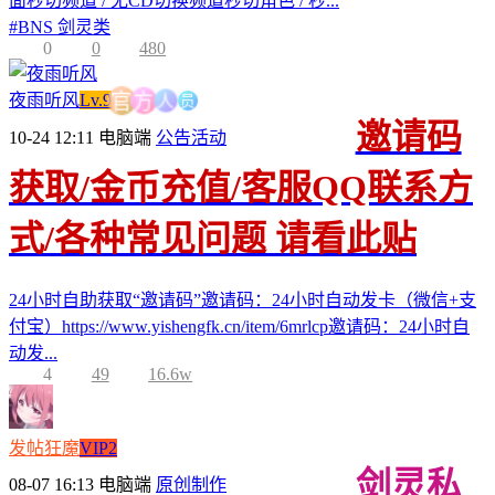
面秒切频道 / 无CD切换频道秒切角色 / 秒...
#
BNS 剑灵类
0
0
480
员
人
夜雨听风
Lv.9
方
官
邀请码
10-24 12:11
电脑端
公告活动
获取/金币充值/客服QQ联系方
式/各种常见问题 请看此贴
24小时自助获取“邀请码”邀请码：24小时自动发卡（微信+支
付宝）https://www.yishengfk.cn/item/6mrlcp邀请码：24小时自
动发...
4
49
16.6w
发帖狂魔
VIP2
剑灵私
08-07 16:13
电脑端
原创制作