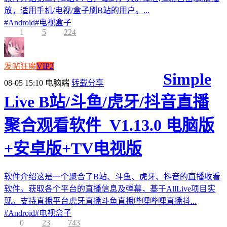
放，适用手机/电视/盒子刷B站的用户。...
#
Android
#
电视盒子
1
5
224
发帖狂魔
VIP2
Simple
08-05 15:10
电脑端
转载分享
Live B站/斗鱼/虎牙/抖音直播
聚合观看软件_V1.13.0 电脑版
+安卓版+TV电视版
软件介绍这是一个聚合了B站、斗鱼、虎牙、抖音的直播收看
软件。获取各个平台的直播信息及弹幕，基于AllLive项目实
现。支持直播平台虎牙直播斗鱼直播哔哩哔哩直播抖...
#
Android
#
电视盒子
0
23
743