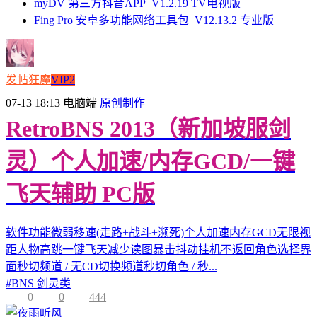
myDV 第三方抖音APP_V1.2.19 TV电视版
Fing Pro 安卓多功能网络工具包_V12.13.2 专业版
发帖狂魔
VIP2
07-13 18:13
电脑端
原创制作
RetroBNS 2013（新加坡服剑
灵）个人加速/内存GCD/一键
飞天辅助 PC版
软件功能微弱移速(走路+战斗+濒死)个人加速内存GCD无限视
距人物高跳一键飞天减少读图暴击抖动挂机不返回角色选择界
面秒切频道 / 无CD切换频道秒切角色 / 秒...
#
BNS 剑灵类
0
0
444