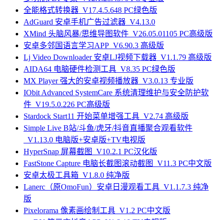
全能格式转换器_V17.4.5.648 PC绿色版
AdGuard 安卓手机广告过滤器_V4.13.0
XMind 头脑风暴/思维导图软件_V26.05.01105 PC高级版
安卓多邻国语言学习APP_V6.90.3 高级版
Lj Video Downloader 安卓LJ视频下载器_V1.1.79 高级版
AIDA64 电脑硬件检测工具_V8.35 PC绿色版
MX Player 强大的安卓视频播放器_V3.0.13 专业版
IObit Advanced SystemCare 系统清理维护与安全防护软
件_V19.5.0.226 PC高级版
Stardock Start11 开始菜单增强工具_V2.74 高级版
Simple Live B站/斗鱼/虎牙/抖音直播聚合观看软件
_V1.13.0 电脑版+安卓版+TV电视版
HyperSnap 屏幕截图_V10.2.1 PC汉化版
FastStone Capture 电脑长截图滚动截图_V11.3 PC中文版
安卓太极工具箱_V1.8.0 纯净版
Lanerc（原OmoFun）安卓日漫观看工具_V1.1.7.3 纯净
版
Pixelorama 像素画绘制工具_V1.2 PC中文版