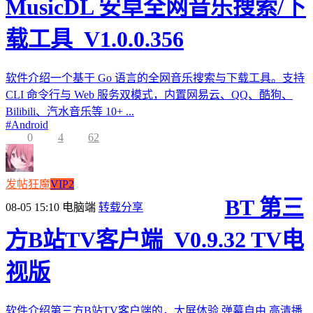
MusicDL 安卓全网音乐搜索/下
载工具_V1.0.0.356
软件介绍一个基于 Go 语言的全网音乐搜索与下载工具。支持
CLI 命令行与 Web 服务双模式，内置网易云、QQ、酷狗、
Bilibili、汽水音乐等 10+ ...
#
Android
0
4
62
发帖狂魔
VIP2
BT 第三
08-05 15:10
电脑端
转载分享
方B站TV客户端_V0.9.32 TV电
视版
软件介绍第三方B站TV客户端的，大屏体验,弹幕自由,高清播