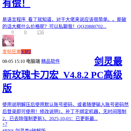
有偿！
易语言程序 看了就知道，对于大佬来说应该很简单。。能破
的话大概什么价格呢？可以私聊我！QQ20880702...
0
0
156
发帖狂魔
VIP2
剑灵最
08-05 15:10
电脑端
精品软件
新玫瑰卡刀宏_V4.8.2 PC高级
版
使用说明解压后使用默认账号密码，或者随便输入账号密码然
后登录即可使用！修改说明1、补丁不绑定机器，无时间限制
2、已去除强制更新3、2025-10-03：已更新最...
+7
#
BNS 剑灵类
#
破解版