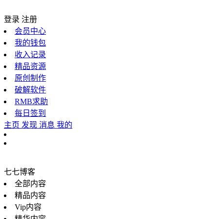
登录
注册
会员中心
我的钱包
收入记录
精品资源
原创制作
破解软件
RMB求助
每日签到
主页
发现
消息
我的
七七博客
全部内容
精品内容
Vip内容
精华内容