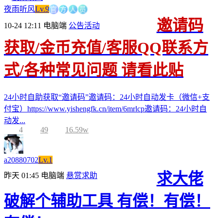
官
方
人
员
夜雨听风
Lv.9
邀请码
10-24 12:11
电脑端
公告活动
获取/金币充值/客服QQ联系方
式/各种常见问题 请看此贴
24小时自助获取“邀请码”邀请码：24小时自动发卡（微信+支
付宝）https://www.yishengfk.cn/item/6mrlcp邀请码：24小时自
动发...
4
49
16.59w
a20880702
Lv.1
求大佬
昨天 01:45
电脑端
悬赏求助
破解个辅助工具 有偿！有偿！