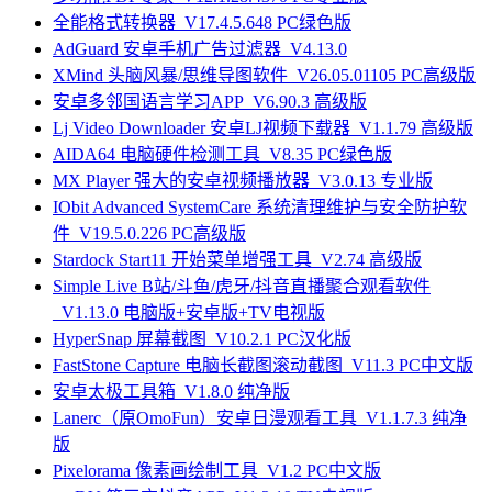
全能格式转换器_V17.4.5.648 PC绿色版
AdGuard 安卓手机广告过滤器_V4.13.0
XMind 头脑风暴/思维导图软件_V26.05.01105 PC高级版
安卓多邻国语言学习APP_V6.90.3 高级版
Lj Video Downloader 安卓LJ视频下载器_V1.1.79 高级版
AIDA64 电脑硬件检测工具_V8.35 PC绿色版
MX Player 强大的安卓视频播放器_V3.0.13 专业版
IObit Advanced SystemCare 系统清理维护与安全防护软
件_V19.5.0.226 PC高级版
Stardock Start11 开始菜单增强工具_V2.74 高级版
Simple Live B站/斗鱼/虎牙/抖音直播聚合观看软件
_V1.13.0 电脑版+安卓版+TV电视版
HyperSnap 屏幕截图_V10.2.1 PC汉化版
FastStone Capture 电脑长截图滚动截图_V11.3 PC中文版
安卓太极工具箱_V1.8.0 纯净版
Lanerc（原OmoFun）安卓日漫观看工具_V1.1.7.3 纯净
版
Pixelorama 像素画绘制工具_V1.2 PC中文版