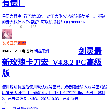
有偿！
易语言程序 看了就知道，对于大佬来说应该很简单。。能破
的话大概什么价格呢？可以私聊我！QQ20880702...
0
0
185
发帖狂魔
VIP2
剑灵最
08-05 15:10
电脑端
精品软件
新玫瑰卡刀宏_V4.8.2 PC高级
版
使用说明解压后使用默认账号密码，或者随便输入账号密码然
后登录即可使用！修改说明1、补丁不绑定机器，无时间限制
2、已去除强制更新3、2025-10-03：已更新最...
+7
#
BNS 剑灵类
#
破解版