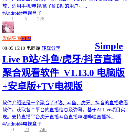
放，适用手机/电视/盒子刷B站的用户。...
#
Android
#
电视盒子
1
5
226
发帖狂魔
VIP2
Simple
08-05 15:10
电脑端
转载分享
Live B站/斗鱼/虎牙/抖音直播
聚合观看软件_V1.13.0 电脑版
+安卓版+TV电视版
软件介绍这是一个聚合了B站、斗鱼、虎牙、抖音的直播收看
软件。获取各个平台的直播信息及弹幕，基于AllLive项目实
现。支持直播平台虎牙直播斗鱼直播哔哩哔哩直播抖...
#
Android
#
电视盒子
0
23
746