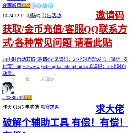
方
人
官
员
夜雨听风
Lv.9
邀请码
10-24 12:11
电脑端
公告活动
获取/金币充值/客服QQ联系方
式/各种常见问题 请看此贴
24小时自助获取“邀请码”邀请码：24小时自动发卡（微信+支
付宝）https://www.yishengfk.cn/item/6mrlcp邀请码：24小时自
动发...
4
49
16.59w
a20880702
Lv.1
求大佬
昨天 01:45
电脑端
悬赏求助
破解个辅助工具 有偿！有偿！