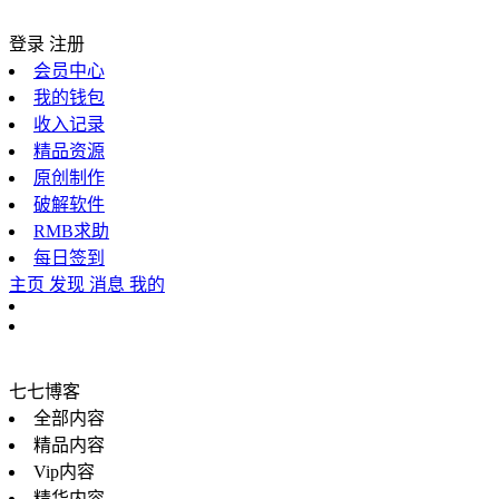
登录
注册
会员中心
我的钱包
收入记录
精品资源
原创制作
破解软件
RMB求助
每日签到
主页
发现
消息
我的
七七博客
全部内容
精品内容
Vip内容
精华内容