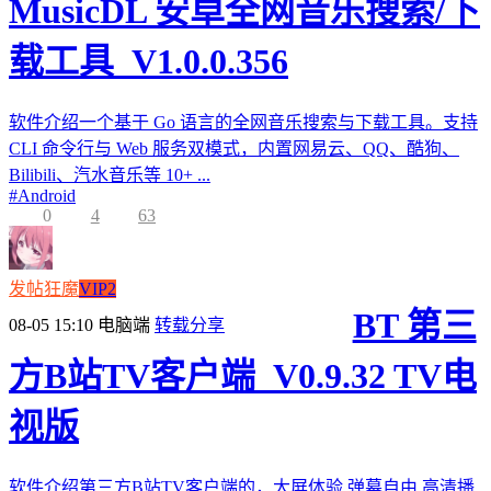
MusicDL 安卓全网音乐搜索/下
载工具_V1.0.0.356
软件介绍一个基于 Go 语言的全网音乐搜索与下载工具。支持
CLI 命令行与 Web 服务双模式，内置网易云、QQ、酷狗、
Bilibili、汽水音乐等 10+ ...
#
Android
0
4
63
发帖狂魔
VIP2
BT 第三
08-05 15:10
电脑端
转载分享
方B站TV客户端_V0.9.32 TV电
视版
软件介绍第三方B站TV客户端的，大屏体验,弹幕自由,高清播