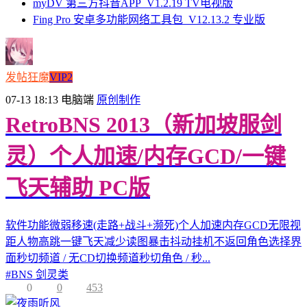
myDV 第三方抖音APP_V1.2.19 TV电视版
Fing Pro 安卓多功能网络工具包_V12.13.2 专业版
发帖狂魔
VIP2
07-13 18:13
电脑端
原创制作
RetroBNS 2013（新加坡服剑
灵）个人加速/内存GCD/一键
飞天辅助 PC版
软件功能微弱移速(走路+战斗+濒死)个人加速内存GCD无限视
距人物高跳一键飞天减少读图暴击抖动挂机不返回角色选择界
面秒切频道 / 无CD切换频道秒切角色 / 秒...
#
BNS 剑灵类
0
0
453