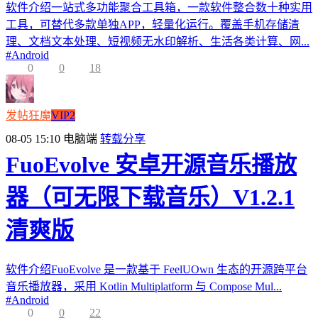
软件介绍一站式多功能聚合工具箱，一款软件整合数十种实用
工具，可替代多款单独APP，轻量化运行。覆盖手机存储清
理、文档文本处理、短视频无水印解析、生活各类计算、网...
#
Android
0
0
18
发帖狂魔
VIP2
08-05 15:10
电脑端
转载分享
FuoEvolve 安卓开源音乐播放
器（可无限下载音乐）V1.2.1
清爽版
软件介绍FuoEvolve 是一款基于 FeelUOwn 生态的开源跨平台
音乐播放器，采用 Kotlin Multiplatform 与 Compose Mul...
#
Android
0
0
22