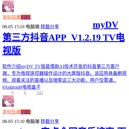
发帖狂魔
VIP2
myDV
08-05 15:10
电脑端
转载分享
第三方抖音APP_V1.2.19 TV电
视版
软件介绍myDV TV版是借助AI技术开发的抖音第三方客户
端，专为电视遥控器操作设计的大屏版抖音。该应用具备刷视
频、观看关注的直播以及搜索这三大功能，用户仅需通...
#
Android
#
电视盒子
0
6
542
发帖狂魔
VIP2
08-05 15:10
电脑端
转载分享