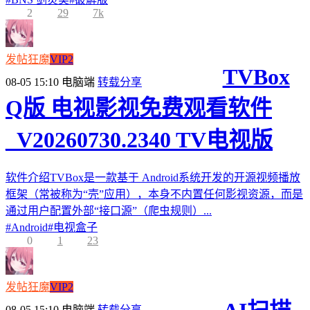
2
29
7k
发帖狂魔
VIP2
TVBox
08-05 15:10
电脑端
转载分享
Q版 电视影视免费观看软件
_V20260730.2340 TV电视版
软件介绍TVBox是一款基于 Android系统开发的开源视频播放
框架（常被称为“壳”应用），本身不内置任何影视资源，而是
通过用户配置外部“接口源”（爬虫规则）...
#
Android
#
电视盒子
0
1
23
发帖狂魔
VIP2
08-05 15:10
电脑端
转载分享