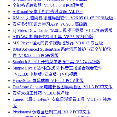
全能格式转换器_V17.4.5.648 PC绿色版
AdGuard 安卓手机广告过滤器_V4.13.0
XMind 头脑风暴/思维导图软件_V26.05.01105 PC高级版
安卓多邻国语言学习APP_V6.90.3 高级版
Lj Video Downloader 安卓LJ视频下载器_V1.1.79 高级版
AIDA64 电脑硬件检测工具_V8.35 PC绿色版
MX Player 强大的安卓视频播放器_V3.0.13 专业版
IObit Advanced SystemCare 系统清理维护与安全防护软
件_V19.5.0.226 PC高级版
Stardock Start11 开始菜单增强工具_V2.74 高级版
Simple Live B站/斗鱼/虎牙/抖音直播聚合观看软件
_V1.13.0 电脑版+安卓版+TV电视版
HyperSnap 屏幕截图_V10.2.1 PC汉化版
FastStone Capture 电脑长截图滚动截图_V11.3 PC中文版
安卓太极工具箱_V1.8.0 纯净版
Lanerc（原OmoFun）安卓日漫观看工具_V1.1.7.3 纯净
版
Pixelorama 像素画绘制工具_V1.2 PC中文版