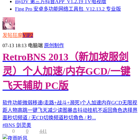
myDV 第三方抖音APP_V1.2.19 TV电视版
Fing Pro 安卓多功能网络工具包_V12.13.2 专业版
发帖狂魔
VIP2
07-13 18:13
电脑端
原创制作
RetroBNS 2013（新加坡服剑
灵）个人加速/内存GCD/一键
飞天辅助 PC版
软件功能微弱移速(走路+战斗+濒死)个人加速内存GCD无限视
距人物高跳一键飞天减少读图暴击抖动挂机不返回角色选择界
面秒切频道 / 无CD切换频道秒切角色 / 秒...
#
BNS 剑灵类
0
0
441