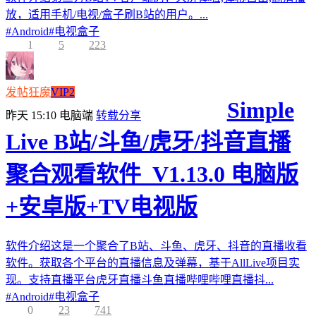
放，适用手机/电视/盒子刷B站的用户。...
#
Android
#
电视盒子
1
5
223
发帖狂魔
VIP2
Simple
昨天 15:10
电脑端
转载分享
Live B站/斗鱼/虎牙/抖音直播
聚合观看软件_V1.13.0 电脑版
+安卓版+TV电视版
软件介绍这是一个聚合了B站、斗鱼、虎牙、抖音的直播收看
软件。获取各个平台的直播信息及弹幕，基于AllLive项目实
现。支持直播平台虎牙直播斗鱼直播哔哩哔哩直播抖...
#
Android
#
电视盒子
0
23
741