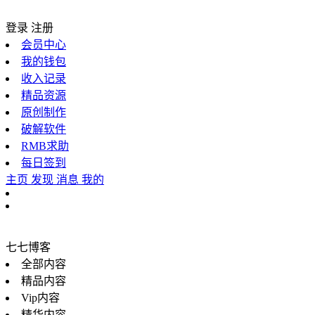
登录
注册
会员中心
我的钱包
收入记录
精品资源
原创制作
破解软件
RMB求助
每日签到
主页
发现
消息
我的
七七博客
全部内容
精品内容
Vip内容
精华内容