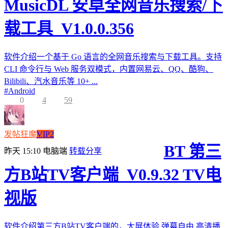
MusicDL 安卓全网音乐搜索/下
载工具_V1.0.0.356
软件介绍一个基于 Go 语言的全网音乐搜索与下载工具。支持
CLI 命令行与 Web 服务双模式，内置网易云、QQ、酷狗、
Bilibili、汽水音乐等 10+ ...
#
Android
0
4
59
发帖狂魔
VIP2
BT 第三
昨天 15:10
电脑端
转载分享
方B站TV客户端_V0.9.32 TV电
视版
软件介绍第三方B站TV客户端的，大屏体验,弹幕自由,高清播