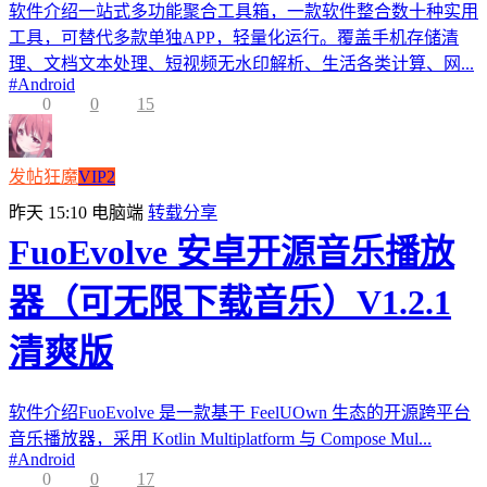
软件介绍一站式多功能聚合工具箱，一款软件整合数十种实用
工具，可替代多款单独APP，轻量化运行。覆盖手机存储清
理、文档文本处理、短视频无水印解析、生活各类计算、网...
#
Android
0
0
15
发帖狂魔
VIP2
昨天 15:10
电脑端
转载分享
FuoEvolve 安卓开源音乐播放
器（可无限下载音乐）V1.2.1
清爽版
软件介绍FuoEvolve 是一款基于 FeelUOwn 生态的开源跨平台
音乐播放器，采用 Kotlin Multiplatform 与 Compose Mul...
#
Android
0
0
17