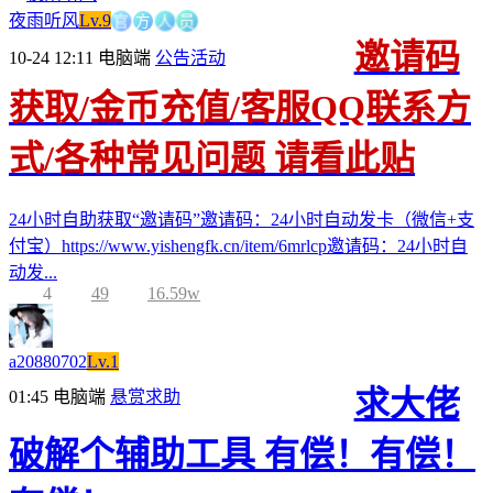
官
方
人
夜雨听风
Lv.9
员
邀请码
10-24 12:11
电脑端
公告活动
获取/金币充值/客服QQ联系方
式/各种常见问题 请看此贴
24小时自助获取“邀请码”邀请码：24小时自动发卡（微信+支
付宝）https://www.yishengfk.cn/item/6mrlcp邀请码：24小时自
动发...
4
49
16.59w
a20880702
Lv.1
求大佬
01:45
电脑端
悬赏求助
破解个辅助工具 有偿！有偿！