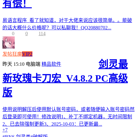
有偿！
易语言程序 看了就知道，对于大佬来说应该很简单。。能破
的话大概什么价格呢？可以私聊我！QQ20880702...
0
0
114
发帖狂魔
VIP2
剑灵最
昨天 15:10
电脑端
精品软件
新玫瑰卡刀宏_V4.8.2 PC高级
版
使用说明解压后使用默认账号密码，或者随便输入账号密码然
后登录即可使用！修改说明1、补丁不绑定机器，无时间限制
2、已去除强制更新3、2025-10-03：已更新最...
+7
#
BNS 剑灵类
#
破解版