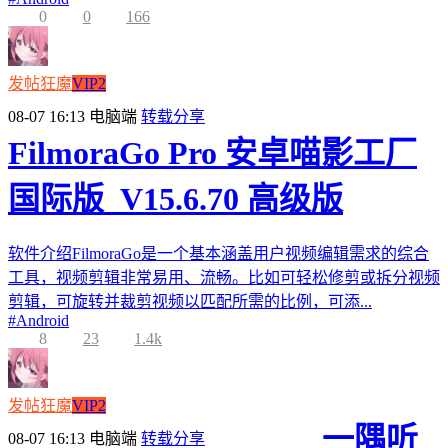
0
0
166
发帖狂魔
VIP2
08-07 16:13
电脑端
转载分享
FilmoraGo Pro 安卓喵影工厂
国际版_V15.6.70 高级版
软件介绍FilmoraGo是一个基本涵盖用户视频编辑需求的综合
工具，视频剪辑非常易用、流畅。比如可轻松修剪或拆分视频
剪辑，可旋转并裁剪视频以匹配所需的比例，可添...
#
Android
8
23
1.4k
发帖狂魔
VIP2
一隅听
08-07 16:13
电脑端
转载分享