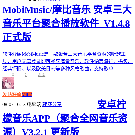
MobiMusic/摩比音乐 安卓三大
音乐平台聚合播放软件_V1.4.8
正式版
软件介绍MobiMusic是一款聚合三大音乐平台资源的听歌工
具，用户无需登录即可畅享海量音乐，软件涵盖流行、摇滚、
经典怀旧、以及欧美日韩等多种风格歌曲，支持歌单...
0
5
286
发帖狂魔
VIP2
安卓柠
08-07 16:13
电脑端
转载分享
檬音乐APP（聚合全网音乐资
源）V3.2.1 更新版