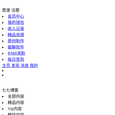
登录
注册
会员中心
我的钱包
收入记录
精品资源
原创制作
破解软件
RMB求助
每日签到
主页
发现
消息
我的
七七博客
全部内容
精品内容
Vip内容
精华内容