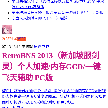
小白英雄杀辅助（支持世界模式挖矿/支持PC,安卓,苹果
端）V5.3 PC高级版
安卓柠檬音乐APP（聚合全网音乐资源）V3.2.1 更新版
安卓米禾阅读APP_V1.5.4 纯净版
发帖狂魔
VIP2
07-13 18:13
电脑端
原创制作
RetroBNS 2013（新加坡服剑
灵）个人加速/内存GCD/一键
飞天辅助 PC版
软件功能微弱移速(走路+战斗+濒死)个人加速内存GCD无限视
距人物高跳一键飞天减少读图暴击抖动挂机不返回角色选择界
面秒切频道 / 无CD切换频道秒切角色 / 秒...