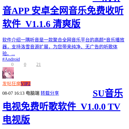
音APP 安卓全网音乐免费收听
软件_V1.1.6 清爽版
软件介绍一隅听音是一款聚合全网音乐平台的高颜*音乐播放
器，支持洛雪音源扩展，为您带来纯净、无广告的听歌体
验。...
#
Android
0
0
21
发帖狂魔
VIP2
SU音乐
08-07 16:13
电脑端
转载分享
电视免费听歌软件_V1.0.0 TV
电视版