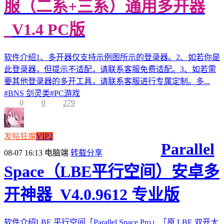
服（二系+三系）通用多开器
_V1.4 PC版
软件介绍1、多开器仅支持示例图所示的登录器。2、如若你是
此登录器，但提示不适配，请联系客服免费适配。3、如若需
要其他登录器的多开工具，请联系客服进行专属定制。多...
#
BNS 剑灵类
#
PC游戏
0
0
279
发帖狂魔
VIP2
Parallel
08-07 16:13
电脑端
转载分享
Space（LBE平行空间）安卓多
开神器_V4.0.9612 专业版
软件介绍LBE 平行空间「Parallel Space Pro」「原 LBE 双开大