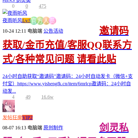
#
BNS 剑灵类
0
0
475
员
夜雨听风
Lv.9
人
方
官
邀请码
10-24 12:11
电脑端
公告活动
获取/金币充值/客服QQ联系方
式/各种常见问题 请看此贴
24小时自助获取“邀请码”邀请码：24小时自动发卡（微信+支
付宝）https://www.yishengfk.cn/item/6mrlcp邀请码：24小时自
动发...
4
49
16.6w
发帖狂魔
VIP2
剑灵私
08-07 16:13
电脑端
原创制作