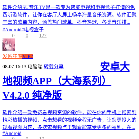
软件介绍SU音乐TV是一款专为智能电视和电视盒子打造的免
费听歌软件，让你在客厅大屏上畅享海量音乐资源。软件汇聚
丰富的歌单内容，涵盖热门歌单、抖音热歌、各类音乐排...
#
Android
#
电视盒子
0
0
127
发帖狂魔
VIP2
安卓大
08-07 16:13
电脑端
转载分享
地视频APP（大海系列）
V4.2.0 纯净版
软件介绍一款免费看视频资源的软件，能在你的手机上搜索到
精彩热播的视频，点击想看的视频全程无广告，让您更投入的
观看视频内容，多搜索视频点击观看能享受更多的福利，在...
#
Android
0
0
17