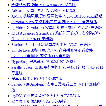
全能格式转换器_V17.4.5.648 PC绿色版
AdGuard 安卓手机广告过滤器_V4.13.0
XMind 头脑风暴/思维导图软件_V26.05.01105 PC高级版
FilmoraGo Pro 安卓喵影工厂国际版_V15.6.70 高级版
Lj Video Downloader 安卓LJ视频下载器_V1.1.79 高级版
IObit Advanced SystemCare 系统清理维护与安全防护软
件_V19.5.0.226 PC高级版
Stardock Start11 开始菜单增强工具_V2.74 高级版
Simple Live B站/斗鱼/虎牙/抖音直播聚合观看软件
_V1.13.0 电脑版+安卓版+TV电视版
HyperSnap 屏幕截图_V10.2.1 PC汉化版
Parallel Space（LBE平行空间）安卓多开神器_V4.0.9612
专业版
安卓太极工具箱_V1.8.0 纯净版
Lanerc（原OmoFun）安卓日漫观看工具_V1.1.7.3 纯净
版
myDV 第三方抖音APP_V1.2.19 TV电视版
安卓豆丁视频APP_V3.3.0 纯净版