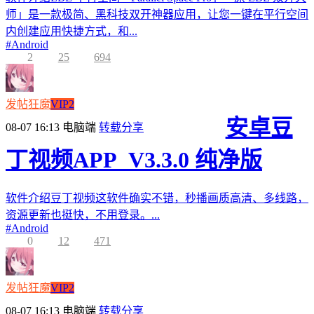
师」是一款极简、黑科技双开神器应用，让您一键在平行空间
内创建应用快捷方式，和...
#
Android
2
25
694
发帖狂魔
VIP2
安卓豆
08-07 16:13
电脑端
转载分享
丁视频APP_V3.3.0 纯净版
软件介绍豆丁视频这软件确实不错，秒播画质高清、多线路，
资源更新也挺快，不用登录。...
#
Android
0
12
471
发帖狂魔
VIP2
08-07 16:13
电脑端
转载分享