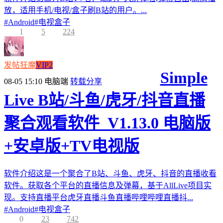
放，适用手机/电视/盒子刷B站的用户。...
#
Android
#
电视盒子
1
5
224
发帖狂魔
VIP2
Simple
08-05 15:10
电脑端
转载分享
Live B站/斗鱼/虎牙/抖音直播
聚合观看软件_V1.13.0 电脑版
+安卓版+TV电视版
软件介绍这是一个聚合了B站、斗鱼、虎牙、抖音的直播收看
软件。获取各个平台的直播信息及弹幕，基于AllLive项目实
现。支持直播平台虎牙直播斗鱼直播哔哩哔哩直播抖...
#
Android
#
电视盒子
0
23
742