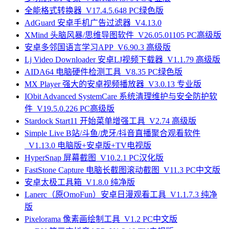
全能格式转换器_V17.4.5.648 PC绿色版
AdGuard 安卓手机广告过滤器_V4.13.0
XMind 头脑风暴/思维导图软件_V26.05.01105 PC高级版
安卓多邻国语言学习APP_V6.90.3 高级版
Lj Video Downloader 安卓LJ视频下载器_V1.1.79 高级版
AIDA64 电脑硬件检测工具_V8.35 PC绿色版
MX Player 强大的安卓视频播放器_V3.0.13 专业版
IObit Advanced SystemCare 系统清理维护与安全防护软
件_V19.5.0.226 PC高级版
Stardock Start11 开始菜单增强工具_V2.74 高级版
Simple Live B站/斗鱼/虎牙/抖音直播聚合观看软件
_V1.13.0 电脑版+安卓版+TV电视版
HyperSnap 屏幕截图_V10.2.1 PC汉化版
FastStone Capture 电脑长截图滚动截图_V11.3 PC中文版
安卓太极工具箱_V1.8.0 纯净版
Lanerc（原OmoFun）安卓日漫观看工具_V1.1.7.3 纯净
版
Pixelorama 像素画绘制工具_V1.2 PC中文版