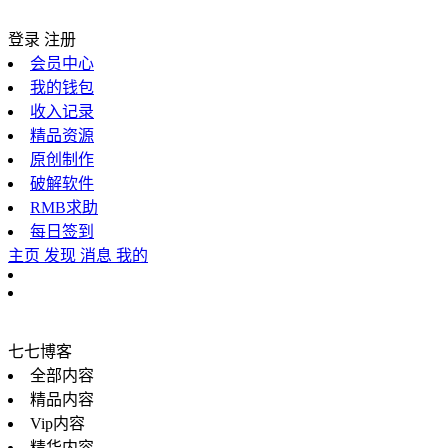
登录
注册
会员中心
我的钱包
收入记录
精品资源
原创制作
破解软件
RMB求助
每日签到
主页
发现
消息
我的
七七博客
全部内容
精品内容
Vip内容
精华内容