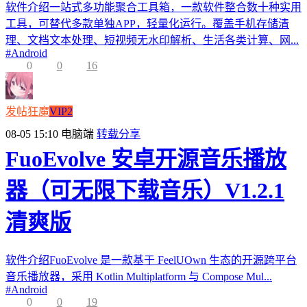
软件介绍一站式多功能聚合工具箱，一款软件整合数十种实用
工具，可替代多款单独APP，轻量化运行。覆盖手机存储清
理、文档文本处理、短视频无水印解析、生活各类计算、网...
#
Android
0
0
16
发帖狂魔
VIP2
08-05 15:10
电脑端
转载分享
FuoEvolve 安卓开源音乐播放
器（可无限下载音乐）V1.2.1
清爽版
软件介绍FuoEvolve 是一款基于 FeelUOwn 生态的开源跨平台
音乐播放器，采用 Kotlin Multiplatform 与 Compose Mul...
#
Android
0
0
19