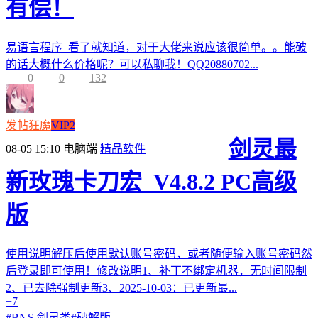
有偿！
易语言程序 看了就知道，对于大佬来说应该很简单。。能破
的话大概什么价格呢？可以私聊我！QQ20880702...
0
0
132
发帖狂魔
VIP2
剑灵最
08-05 15:10
电脑端
精品软件
新玫瑰卡刀宏_V4.8.2 PC高级
版
使用说明解压后使用默认账号密码，或者随便输入账号密码然
后登录即可使用！修改说明1、补丁不绑定机器，无时间限制
2、已去除强制更新3、2025-10-03：已更新最...
+7
#
BNS 剑灵类
#
破解版