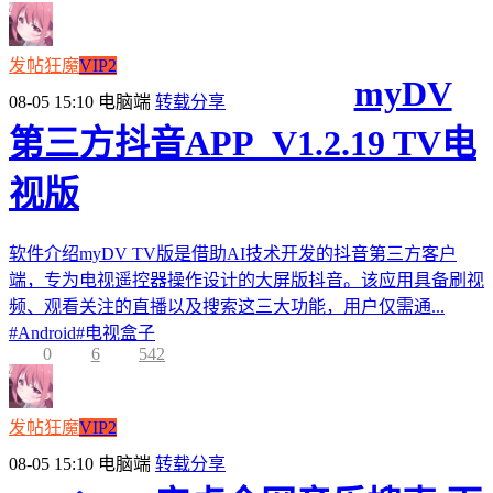
发帖狂魔
VIP2
myDV
08-05 15:10
电脑端
转载分享
第三方抖音APP_V1.2.19 TV电
视版
软件介绍myDV TV版是借助AI技术开发的抖音第三方客户
端，专为电视遥控器操作设计的大屏版抖音。该应用具备刷视
频、观看关注的直播以及搜索这三大功能，用户仅需通...
#
Android
#
电视盒子
0
6
542
发帖狂魔
VIP2
08-05 15:10
电脑端
转载分享