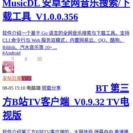
MusicDL 安卓全网音乐搜索/下
载工具_V1.0.0.356
软件介绍一个基于 Go 语言的全网音乐搜索与下载工具。支持
CLI 命令行与 Web 服务双模式，内置网易云、QQ、酷狗、
Bilibili、汽水音乐等 10+ ...
#
Android
0
4
60
发帖狂魔
VIP2
BT 第三
08-05 15:10
电脑端
转载分享
方B站TV客户端_V0.9.32 TV电
视版
软件介绍第三方B站TV客户端的，大屏体验,弹幕自由,高清播