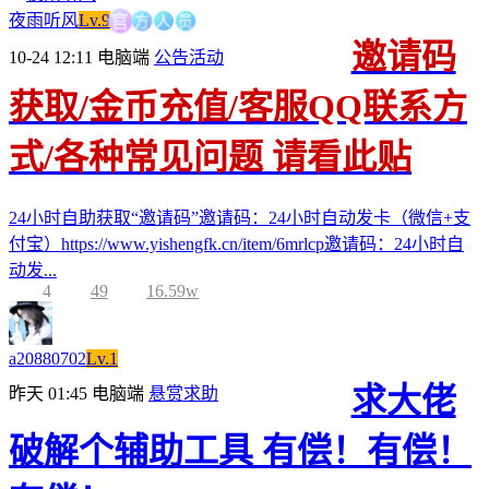
方
人
官
员
夜雨听风
Lv.9
邀请码
10-24 12:11
电脑端
公告活动
获取/金币充值/客服QQ联系方
式/各种常见问题 请看此贴
24小时自助获取“邀请码”邀请码：24小时自动发卡（微信+支
付宝）https://www.yishengfk.cn/item/6mrlcp邀请码：24小时自
动发...
4
49
16.59w
a20880702
Lv.1
求大佬
昨天 01:45
电脑端
悬赏求助
破解个辅助工具 有偿！有偿！