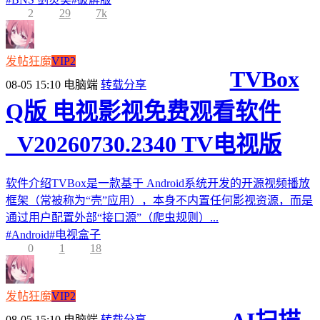
2
29
7k
发帖狂魔
VIP2
TVBox
08-05 15:10
电脑端
转载分享
Q版 电视影视免费观看软件
_V20260730.2340 TV电视版
软件介绍TVBox是一款基于 Android系统开发的开源视频播放
框架（常被称为“壳”应用），本身不内置任何影视资源，而是
通过用户配置外部“接口源”（爬虫规则）...
#
Android
#
电视盒子
0
1
18
发帖狂魔
VIP2
08-05 15:10
电脑端
转载分享