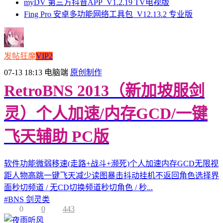
myDV 第三方抖音APP_V1.2.19 TV电视版
Fing Pro 安卓多功能网络工具包_V12.13.2 专业版
发帖狂魔
VIP2
07-13 18:13
电脑端
原创制作
RetroBNS 2013（新加坡服剑
灵）个人加速/内存GCD/一键
飞天辅助 PC版
软件功能微弱移速(走路+战斗+濒死)个人加速内存GCD无限视
距人物高跳一键飞天减少读图暴击抖动挂机不返回角色选择界
面秒切频道 / 无CD切换频道秒切角色 / 秒...
#
BNS 剑灵类
0
0
443