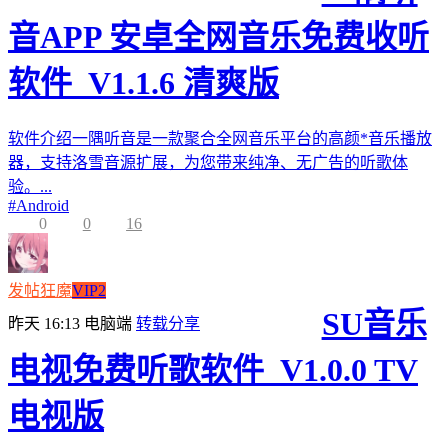
音APP 安卓全网音乐免费收听
软件_V1.1.6 清爽版
软件介绍一隅听音是一款聚合全网音乐平台的高颜*音乐播放
器，支持洛雪音源扩展，为您带来纯净、无广告的听歌体
验。...
#
Android
0
0
16
发帖狂魔
VIP2
SU音乐
昨天 16:13
电脑端
转载分享
电视免费听歌软件_V1.0.0 TV
电视版