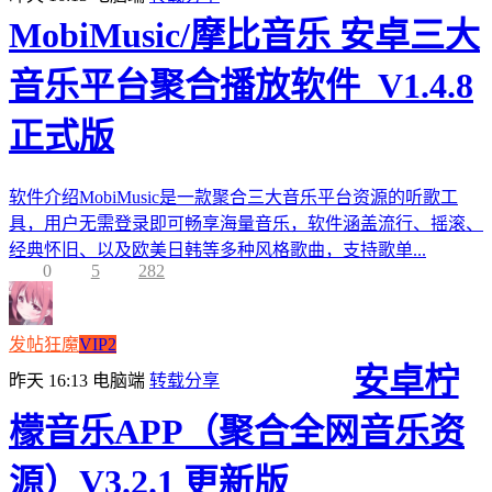
MobiMusic/摩比音乐 安卓三大
音乐平台聚合播放软件_V1.4.8
正式版
软件介绍MobiMusic是一款聚合三大音乐平台资源的听歌工
具，用户无需登录即可畅享海量音乐，软件涵盖流行、摇滚、
经典怀旧、以及欧美日韩等多种风格歌曲，支持歌单...
0
5
282
发帖狂魔
VIP2
安卓柠
昨天 16:13
电脑端
转载分享
檬音乐APP（聚合全网音乐资
源）V3.2.1 更新版