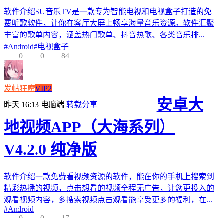
软件介绍SU音乐TV是一款专为智能电视和电视盒子打造的免
费听歌软件，让你在客厅大屏上畅享海量音乐资源。软件汇聚
丰富的歌单内容，涵盖热门歌单、抖音热歌、各类音乐排...
#
Android
#
电视盒子
0
0
84
发帖狂魔
VIP2
安卓大
昨天 16:13
电脑端
转载分享
地视频APP（大海系列）
V4.2.0 纯净版
软件介绍一款免费看视频资源的软件，能在你的手机上搜索到
精彩热播的视频，点击想看的视频全程无广告，让您更投入的
观看视频内容，多搜索视频点击观看能享受更多的福利，在...
#
Android
0
0
17