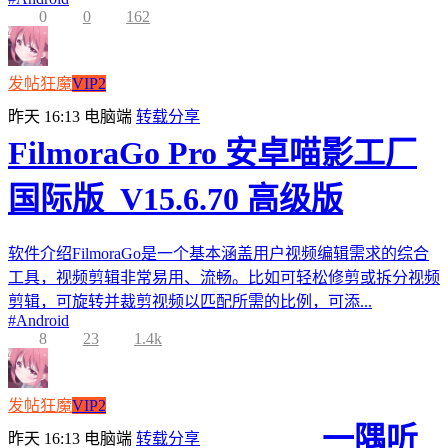
0
0
162
发帖狂魔
VIP2
昨天 16:13
电脑端
转载分享
FilmoraGo Pro 安卓喵影工厂
国际版_V15.6.70 高级版
软件介绍FilmoraGo是一个基本涵盖用户视频编辑需求的综合
工具，视频剪辑非常易用、流畅。比如可轻松修剪或拆分视频
剪辑，可旋转并裁剪视频以匹配所需的比例，可添...
#
Android
8
23
1.4k
发帖狂魔
VIP2
一隅听
昨天 16:13
电脑端
转载分享