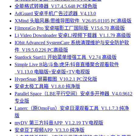
全能格式转换器_V17.4.5.648 PC绿色版
AdGuard 安卓手机广告过滤器_V4.13.0
XMind 头脑风暴/思维导图软件_V26.05.01105 PC高级版
FilmoraGo Pro 安卓喵影工厂国际版_V15.6.70 高级版
Lj Video Downloader 安卓LJ视频下载器_V1.1.79 高级版
IObit Advanced SystemCare 系统清理维护与安全防护软
件_V19.5.0.226 PC高级版
Stardock Start11 开始菜单增强工具_V2.74 高级版
Simple Live B站/斗鱼/虎牙/抖音直播聚合观看软件
_V1.13.0 电脑版+安卓版+TV电视版
HyperSnap 屏幕截图_V10.2.1 PC汉化版
安卓太极工具箱_V1.8.0 纯净版
Parallel Space（LBE平行空间）安卓多开神器_V4.0.9612
专业版
Lanerc（原OmoFun）安卓日漫观看工具_V1.1.7.3 纯净
版
myDV 第三方抖音APP_V1.2.19 TV电视版
安卓豆丁视频APP_V3.3.0 纯净版