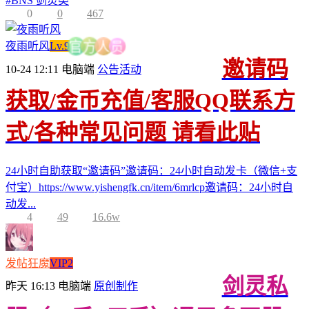
#
BNS 剑灵类
0
0
467
夜雨听风
Lv.9
员
人
方
官
邀请码
10-24 12:11
电脑端
公告活动
获取/金币充值/客服QQ联系方
式/各种常见问题 请看此贴
24小时自助获取“邀请码”邀请码：24小时自动发卡（微信+支
付宝）https://www.yishengfk.cn/item/6mrlcp邀请码：24小时自
动发...
4
49
16.6w
发帖狂魔
VIP2
剑灵私
昨天 16:13
电脑端
原创制作