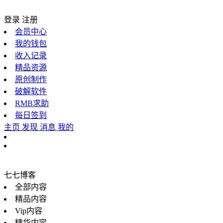
登录
注册
会员中心
我的钱包
收入记录
精品资源
原创制作
破解软件
RMB求助
每日签到
主页
发现
消息
我的
七七博客
全部内容
精品内容
Vip内容
精华内容