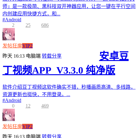
师」是一款极简、黑科技双开神器应用，让您一键在平行空间
内创建应用快捷方式，和...
#
Android
2
25
686
发帖狂魔
VIP2
安卓豆
昨天 16:13
电脑端
转载分享
丁视频APP_V3.3.0 纯净版
软件介绍豆丁视频这软件确实不错，秒播画质高清、多线路，
资源更新也挺快，不用登录。...
#
Android
0
12
469
发帖狂魔
VIP2
昨天 16:13
电脑端
转载分享