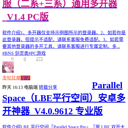
服（二系+三系）通用多开器
_V1.4 PC版
软件介绍1、多开器仅支持示例图所示的登录器。2、如若你是
此登录器，但提示不适配，请联系客服免费适配。3、如若需
要其他登录器的多开工具，请联系客服进行专属定制。多...
#
BNS 剑灵类
#
PC游戏
0
0
275
发帖狂魔
VIP2
Parallel
昨天 16:13
电脑端
转载分享
Space（LBE平行空间）安卓多
开神器_V4.0.9612 专业版
软件介绍LBE 平行空间「Parallel Space Pro」「原 LBE 双开大