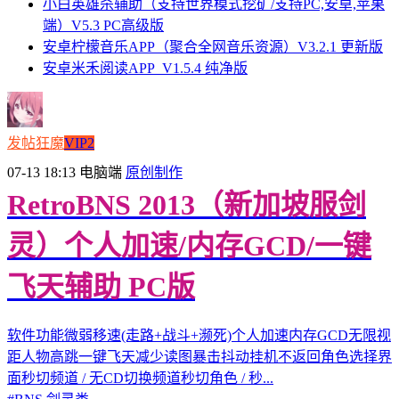
小白英雄杀辅助（支持世界模式挖矿/支持PC,安卓,苹果
端）V5.3 PC高级版
安卓柠檬音乐APP（聚合全网音乐资源）V3.2.1 更新版
安卓米禾阅读APP_V1.5.4 纯净版
发帖狂魔
VIP2
07-13 18:13
电脑端
原创制作
RetroBNS 2013（新加坡服剑
灵）个人加速/内存GCD/一键
飞天辅助 PC版
软件功能微弱移速(走路+战斗+濒死)个人加速内存GCD无限视
距人物高跳一键飞天减少读图暴击抖动挂机不返回角色选择界
面秒切频道 / 无CD切换频道秒切角色 / 秒...