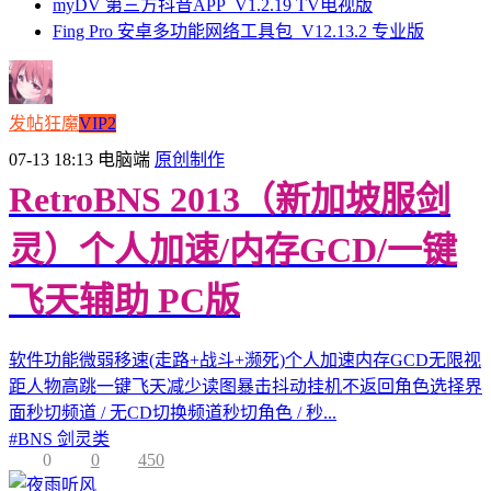
myDV 第三方抖音APP_V1.2.19 TV电视版
Fing Pro 安卓多功能网络工具包_V12.13.2 专业版
发帖狂魔
VIP2
07-13 18:13
电脑端
原创制作
RetroBNS 2013（新加坡服剑
灵）个人加速/内存GCD/一键
飞天辅助 PC版
软件功能微弱移速(走路+战斗+濒死)个人加速内存GCD无限视
距人物高跳一键飞天减少读图暴击抖动挂机不返回角色选择界
面秒切频道 / 无CD切换频道秒切角色 / 秒...
#
BNS 剑灵类
0
0
450