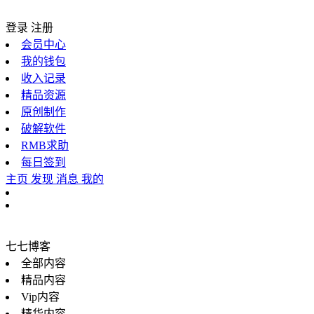
登录
注册
会员中心
我的钱包
收入记录
精品资源
原创制作
破解软件
RMB求助
每日签到
主页
发现
消息
我的
七七博客
全部内容
精品内容
Vip内容
精华内容