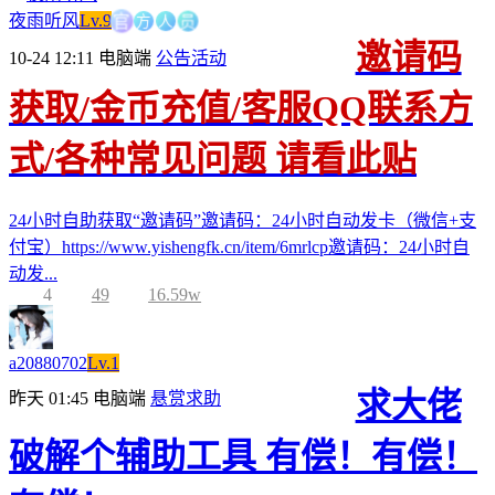
方
官
人
员
夜雨听风
Lv.9
邀请码
10-24 12:11
电脑端
公告活动
获取/金币充值/客服QQ联系方
式/各种常见问题 请看此贴
24小时自助获取“邀请码”邀请码：24小时自动发卡（微信+支
付宝）https://www.yishengfk.cn/item/6mrlcp邀请码：24小时自
动发...
4
49
16.59w
a20880702
Lv.1
求大佬
昨天 01:45
电脑端
悬赏求助
破解个辅助工具 有偿！有偿！