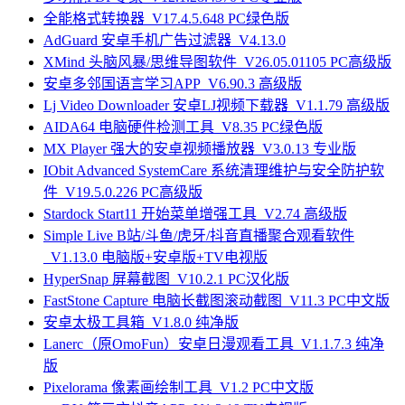
全能格式转换器_V17.4.5.648 PC绿色版
AdGuard 安卓手机广告过滤器_V4.13.0
XMind 头脑风暴/思维导图软件_V26.05.01105 PC高级版
安卓多邻国语言学习APP_V6.90.3 高级版
Lj Video Downloader 安卓LJ视频下载器_V1.1.79 高级版
AIDA64 电脑硬件检测工具_V8.35 PC绿色版
MX Player 强大的安卓视频播放器_V3.0.13 专业版
IObit Advanced SystemCare 系统清理维护与安全防护软
件_V19.5.0.226 PC高级版
Stardock Start11 开始菜单增强工具_V2.74 高级版
Simple Live B站/斗鱼/虎牙/抖音直播聚合观看软件
_V1.13.0 电脑版+安卓版+TV电视版
HyperSnap 屏幕截图_V10.2.1 PC汉化版
FastStone Capture 电脑长截图滚动截图_V11.3 PC中文版
安卓太极工具箱_V1.8.0 纯净版
Lanerc（原OmoFun）安卓日漫观看工具_V1.1.7.3 纯净
版
Pixelorama 像素画绘制工具_V1.2 PC中文版