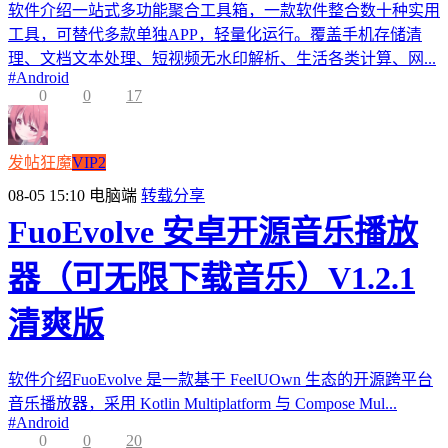
软件介绍一站式多功能聚合工具箱，一款软件整合数十种实用
工具，可替代多款单独APP，轻量化运行。覆盖手机存储清
理、文档文本处理、短视频无水印解析、生活各类计算、网...
#
Android
0
0
17
发帖狂魔
VIP2
08-05 15:10
电脑端
转载分享
FuoEvolve 安卓开源音乐播放
器（可无限下载音乐）V1.2.1
清爽版
软件介绍FuoEvolve 是一款基于 FeelUOwn 生态的开源跨平台
音乐播放器，采用 Kotlin Multiplatform 与 Compose Mul...
#
Android
0
0
20