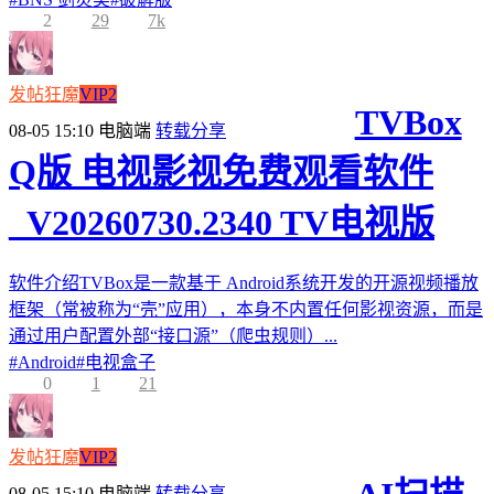
2
29
7k
发帖狂魔
VIP2
TVBox
08-05 15:10
电脑端
转载分享
Q版 电视影视免费观看软件
_V20260730.2340 TV电视版
软件介绍TVBox是一款基于 Android系统开发的开源视频播放
框架（常被称为“壳”应用），本身不内置任何影视资源，而是
通过用户配置外部“接口源”（爬虫规则）...
#
Android
#
电视盒子
0
1
21
发帖狂魔
VIP2
08-05 15:10
电脑端
转载分享