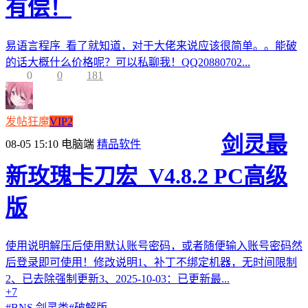
有偿！
易语言程序 看了就知道，对于大佬来说应该很简单。。能破
的话大概什么价格呢？可以私聊我！QQ20880702...
0
0
181
发帖狂魔
VIP2
剑灵最
08-05 15:10
电脑端
精品软件
新玫瑰卡刀宏_V4.8.2 PC高级
版
使用说明解压后使用默认账号密码，或者随便输入账号密码然
后登录即可使用！修改说明1、补丁不绑定机器，无时间限制
2、已去除强制更新3、2025-10-03：已更新最...
+7
#
BNS 剑灵类
#
破解版