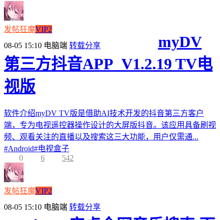
发帖狂魔
VIP2
myDV
08-05 15:10
电脑端
转载分享
第三方抖音APP_V1.2.19 TV电
视版
软件介绍myDV TV版是借助AI技术开发的抖音第三方客户
端，专为电视遥控器操作设计的大屏版抖音。该应用具备刷视
频、观看关注的直播以及搜索这三大功能，用户仅需通...
#
Android
#
电视盒子
0
6
542
发帖狂魔
VIP2
08-05 15:10
电脑端
转载分享