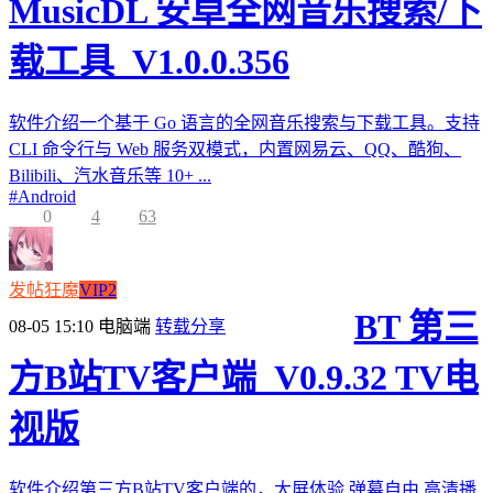
MusicDL 安卓全网音乐搜索/下
载工具_V1.0.0.356
软件介绍一个基于 Go 语言的全网音乐搜索与下载工具。支持
CLI 命令行与 Web 服务双模式，内置网易云、QQ、酷狗、
Bilibili、汽水音乐等 10+ ...
#
Android
0
4
63
发帖狂魔
VIP2
BT 第三
08-05 15:10
电脑端
转载分享
方B站TV客户端_V0.9.32 TV电
视版
软件介绍第三方B站TV客户端的，大屏体验,弹幕自由,高清播