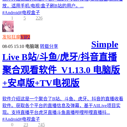
放，适用手机/电视/盒子刷B站的用户。...
#
Android
#
电视盒子
1
5
226
发帖狂魔
VIP2
Simple
08-05 15:10
电脑端
转载分享
Live B站/斗鱼/虎牙/抖音直播
聚合观看软件_V1.13.0 电脑版
+安卓版+TV电视版
软件介绍这是一个聚合了B站、斗鱼、虎牙、抖音的直播收看
软件。获取各个平台的直播信息及弹幕，基于AllLive项目实
现。支持直播平台虎牙直播斗鱼直播哔哩哔哩直播抖...
#
Android
#
电视盒子
0
23
745