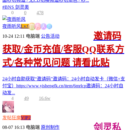
面秒切频道 / 无CD切换频道秒切角色 / 秒...
#
BNS 剑灵类
0
0
478
员
人
夜雨听风
Lv.9
方
官
邀请码
10-24 12:11
电脑端
公告活动
获取/金币充值/客服QQ联系方
式/各种常见问题 请看此贴
24小时自助获取“邀请码”邀请码：24小时自动发卡（微信+支
付宝）https://www.yishengfk.cn/item/6mrlcp邀请码：24小时自
动发...
4
49
16.6w
发帖狂魔
VIP2
剑灵私
08-07 16:13
电脑端
原创制作