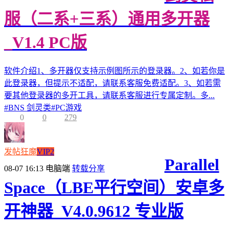
服（二系+三系）通用多开器
_V1.4 PC版
软件介绍1、多开器仅支持示例图所示的登录器。2、如若你是
此登录器，但提示不适配，请联系客服免费适配。3、如若需
要其他登录器的多开工具，请联系客服进行专属定制。多...
#
BNS 剑灵类
#
PC游戏
0
0
279
发帖狂魔
VIP2
Parallel
08-07 16:13
电脑端
转载分享
Space（LBE平行空间）安卓多
开神器_V4.0.9612 专业版