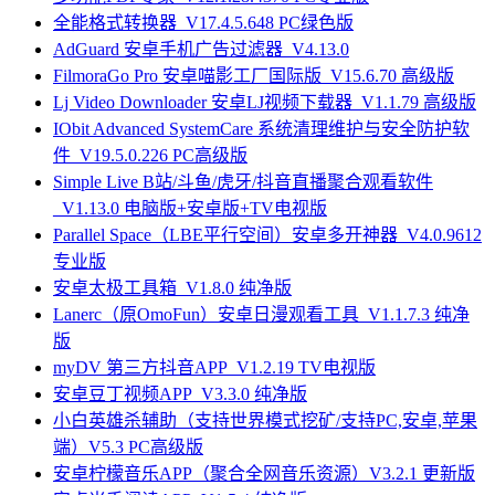
全能格式转换器_V17.4.5.648 PC绿色版
AdGuard 安卓手机广告过滤器_V4.13.0
FilmoraGo Pro 安卓喵影工厂国际版_V15.6.70 高级版
Lj Video Downloader 安卓LJ视频下载器_V1.1.79 高级版
IObit Advanced SystemCare 系统清理维护与安全防护软
件_V19.5.0.226 PC高级版
Simple Live B站/斗鱼/虎牙/抖音直播聚合观看软件
_V1.13.0 电脑版+安卓版+TV电视版
Parallel Space（LBE平行空间）安卓多开神器_V4.0.9612
专业版
安卓太极工具箱_V1.8.0 纯净版
Lanerc（原OmoFun）安卓日漫观看工具_V1.1.7.3 纯净
版
myDV 第三方抖音APP_V1.2.19 TV电视版
安卓豆丁视频APP_V3.3.0 纯净版
小白英雄杀辅助（支持世界模式挖矿/支持PC,安卓,苹果
端）V5.3 PC高级版
安卓柠檬音乐APP（聚合全网音乐资源）V3.2.1 更新版