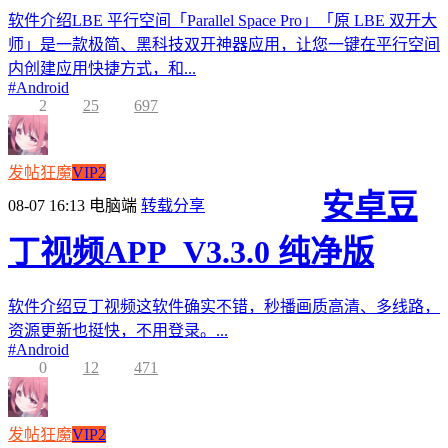
软件介绍LBE 平行空间「Parallel Space Pro」「原 LBE 双开大
师」是一款极简、黑科技双开神器应用，让您一键在平行空间
内创建应用快捷方式，和...
#
Android
2
25
697
发帖狂魔
VIP2
安卓豆
08-07 16:13
电脑端
转载分享
丁视频APP_V3.3.0 纯净版
软件介绍豆丁视频这软件确实不错，秒播画质高清、多线路，
资源更新也挺快，不用登录。...
#
Android
0
12
471
发帖狂魔
VIP2