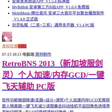
安卓米禾阅读APP_V1.5.4 纯净版
MyBilibili 安卓第三方B站APP_V1.6.9 免费版
MobiMusic/摩比音乐 安卓三大音乐平台聚合播放软件
_V1.4.8 正式版
剑灵私服（二系+三系）通用多开器_V1.4 PC版
发帖狂魔
VIP2
07-13 18:13
电脑端
原创制作
RetroBNS 2013（新加坡服剑
灵）个人加速/内存GCD/一键
飞天辅助 PC版
软件功能微弱移速(走路+战斗+濒死)个人加速内存GCD无限视
距人物高跳一键飞天减少读图暴击抖动挂机不返回角色选择界