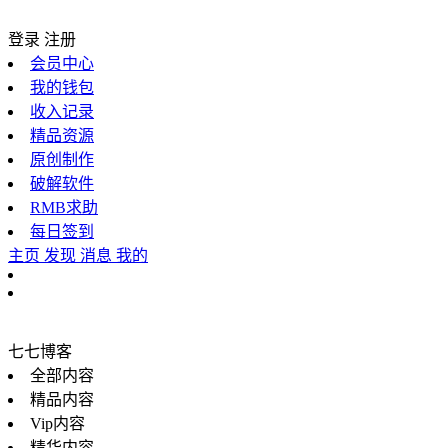
登录
注册
会员中心
我的钱包
收入记录
精品资源
原创制作
破解软件
RMB求助
每日签到
主页
发现
消息
我的
七七博客
全部内容
精品内容
Vip内容
精华内容