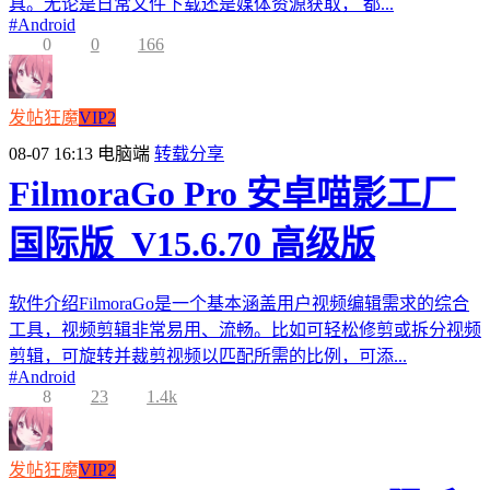
具。无论是日常文件下载还是媒体资源获取， 都...
#
Android
0
0
166
发帖狂魔
VIP2
08-07 16:13
电脑端
转载分享
FilmoraGo Pro 安卓喵影工厂
国际版_V15.6.70 高级版
软件介绍FilmoraGo是一个基本涵盖用户视频编辑需求的综合
工具，视频剪辑非常易用、流畅。比如可轻松修剪或拆分视频
剪辑，可旋转并裁剪视频以匹配所需的比例，可添...
#
Android
8
23
1.4k
发帖狂魔
VIP2