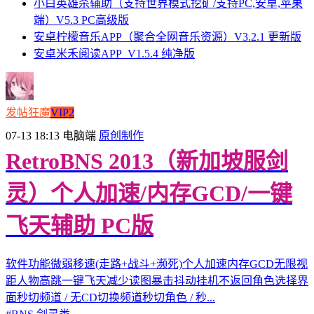
小白英雄杀辅助（支持世界模式挖矿/支持PC,安卓,苹果
端）V5.3 PC高级版
安卓柠檬音乐APP（聚合全网音乐资源）V3.2.1 更新版
安卓米禾阅读APP_V1.5.4 纯净版
发帖狂魔
VIP2
07-13 18:13
电脑端
原创制作
RetroBNS 2013（新加坡服剑
灵）个人加速/内存GCD/一键
飞天辅助 PC版
软件功能微弱移速(走路+战斗+濒死)个人加速内存GCD无限视
距人物高跳一键飞天减少读图暴击抖动挂机不返回角色选择界
面秒切频道 / 无CD切换频道秒切角色 / 秒...