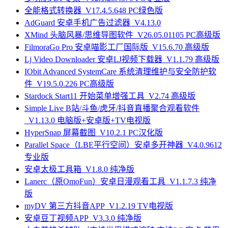
全能格式转换器_V17.4.5.648 PC绿色版
AdGuard 安卓手机广告过滤器_V4.13.0
XMind 头脑风暴/思维导图软件_V26.05.01105 PC高级版
FilmoraGo Pro 安卓喵影工厂国际版_V15.6.70 高级版
Lj Video Downloader 安卓LJ视频下载器_V1.1.79 高级版
IObit Advanced SystemCare 系统清理维护与安全防护软
件_V19.5.0.226 PC高级版
Stardock Start11 开始菜单增强工具_V2.74 高级版
Simple Live B站/斗鱼/虎牙/抖音直播聚合观看软件
_V1.13.0 电脑版+安卓版+TV电视版
HyperSnap 屏幕截图_V10.2.1 PC汉化版
Parallel Space（LBE平行空间）安卓多开神器_V4.0.9612
专业版
安卓太极工具箱_V1.8.0 纯净版
Lanerc（原OmoFun）安卓日漫观看工具_V1.1.7.3 纯净
版
myDV 第三方抖音APP_V1.2.19 TV电视版
安卓豆丁视频APP_V3.3.0 纯净版