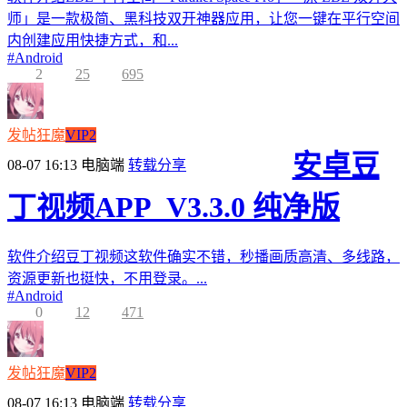
师」是一款极简、黑科技双开神器应用，让您一键在平行空间
内创建应用快捷方式，和...
#
Android
2
25
695
发帖狂魔
VIP2
安卓豆
08-07 16:13
电脑端
转载分享
丁视频APP_V3.3.0 纯净版
软件介绍豆丁视频这软件确实不错，秒播画质高清、多线路，
资源更新也挺快，不用登录。...
#
Android
0
12
471
发帖狂魔
VIP2
08-07 16:13
电脑端
转载分享