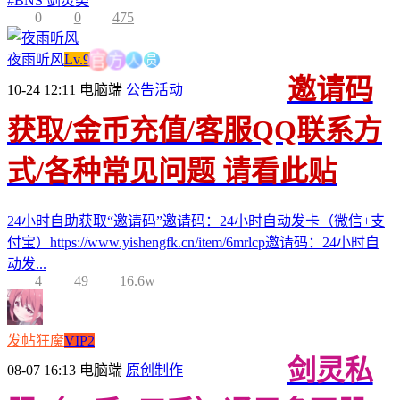
#
BNS 剑灵类
0
0
475
人
员
方
夜雨听风
Lv.9
官
邀请码
10-24 12:11
电脑端
公告活动
获取/金币充值/客服QQ联系方
式/各种常见问题 请看此贴
24小时自助获取“邀请码”邀请码：24小时自动发卡（微信+支
付宝）https://www.yishengfk.cn/item/6mrlcp邀请码：24小时自
动发...
4
49
16.6w
发帖狂魔
VIP2
剑灵私
08-07 16:13
电脑端
原创制作