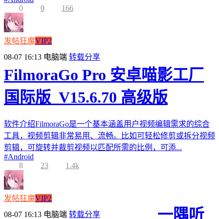
0
0
166
发帖狂魔
VIP2
08-07 16:13
电脑端
转载分享
FilmoraGo Pro 安卓喵影工厂
国际版_V15.6.70 高级版
软件介绍FilmoraGo是一个基本涵盖用户视频编辑需求的综合
工具，视频剪辑非常易用、流畅。比如可轻松修剪或拆分视频
剪辑，可旋转并裁剪视频以匹配所需的比例，可添...
#
Android
8
23
1.4k
发帖狂魔
VIP2
一隅听
08-07 16:13
电脑端
转载分享