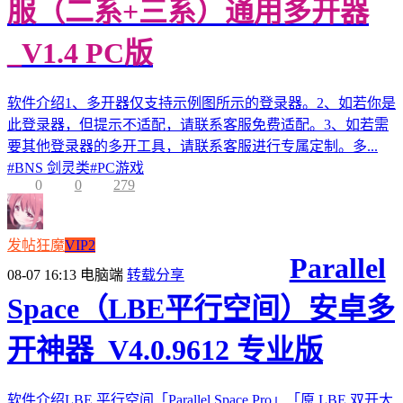
服（二系+三系）通用多开器
_V1.4 PC版
软件介绍1、多开器仅支持示例图所示的登录器。2、如若你是
此登录器，但提示不适配，请联系客服免费适配。3、如若需
要其他登录器的多开工具，请联系客服进行专属定制。多...
#
BNS 剑灵类
#
PC游戏
0
0
279
发帖狂魔
VIP2
Parallel
08-07 16:13
电脑端
转载分享
Space（LBE平行空间）安卓多
开神器_V4.0.9612 专业版
软件介绍LBE 平行空间「Parallel Space Pro」「原 LBE 双开大