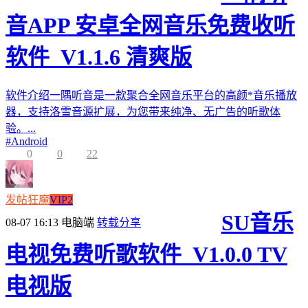
音APP 安卓全网音乐免费收听
软件_V1.1.6 清爽版
软件介绍一隅听音是一款聚合全网音乐平台的高颜*音乐播放
器，支持洛雪音源扩展，为您带来纯净、无广告的听歌体
验。...
#
Android
0
0
22
发帖狂魔
VIP2
SU音乐
08-07 16:13
电脑端
转载分享
电视免费听歌软件_V1.0.0 TV
电视版