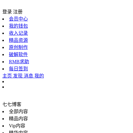
登录
注册
会员中心
我的钱包
收入记录
精品资源
原创制作
破解软件
RMB求助
每日签到
主页
发现
消息
我的
七七博客
全部内容
精品内容
Vip内容
精华内容