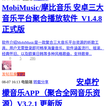
MobiMusic/摩比音乐 安卓三大
音乐平台聚合播放软件_V1.4.8
正式版
软件介绍MobiMusic是一款聚合三大音乐平台资源的听歌工
具，用户无需登录即可畅享海量音乐，软件涵盖流行、摇滚、
经典怀旧、以及欧美日韩等多种风格歌曲，支持歌单...
0
5
286
发帖狂魔
VIP2
安卓柠
08-07 16:13
电脑端
转载分享
檬音乐APP（聚合全网音乐资
源）V3.2.1 更新版