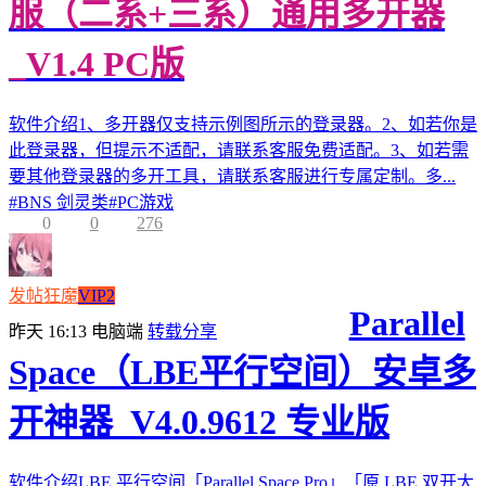
服（二系+三系）通用多开器
_V1.4 PC版
软件介绍1、多开器仅支持示例图所示的登录器。2、如若你是
此登录器，但提示不适配，请联系客服免费适配。3、如若需
要其他登录器的多开工具，请联系客服进行专属定制。多...
#
BNS 剑灵类
#
PC游戏
0
0
276
发帖狂魔
VIP2
Parallel
昨天 16:13
电脑端
转载分享
Space（LBE平行空间）安卓多
开神器_V4.0.9612 专业版
软件介绍LBE 平行空间「Parallel Space Pro」「原 LBE 双开大