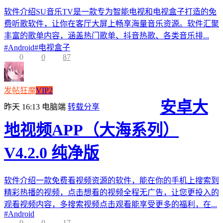
软件介绍SU音乐TV是一款专为智能电视和电视盒子打造的免
费听歌软件，让你在客厅大屏上畅享海量音乐资源。软件汇聚
丰富的歌单内容，涵盖热门歌单、抖音热歌、各类音乐排...
#
Android
#
电视盒子
0
0
87
发帖狂魔
VIP2
安卓大
昨天 16:13
电脑端
转载分享
地视频APP（大海系列）
V4.2.0 纯净版
软件介绍一款免费看视频资源的软件，能在你的手机上搜索到
精彩热播的视频，点击想看的视频全程无广告，让您更投入的
观看视频内容，多搜索视频点击观看能享受更多的福利，在...
#
Android
0
0
17