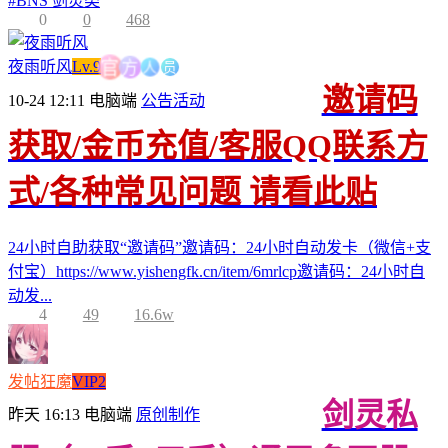
#
BNS 剑灵类
0
0
468
方
人
官
员
夜雨听风
Lv.9
邀请码
10-24 12:11
电脑端
公告活动
获取/金币充值/客服QQ联系方
式/各种常见问题 请看此贴
24小时自助获取“邀请码”邀请码：24小时自动发卡（微信+支
付宝）https://www.yishengfk.cn/item/6mrlcp邀请码：24小时自
动发...
4
49
16.6w
发帖狂魔
VIP2
剑灵私
昨天 16:13
电脑端
原创制作