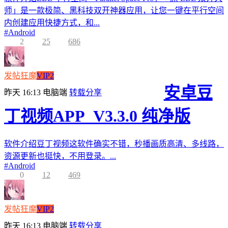
师」是一款极简、黑科技双开神器应用，让您一键在平行空间
内创建应用快捷方式，和...
#
Android
2
25
686
发帖狂魔
VIP2
安卓豆
昨天 16:13
电脑端
转载分享
丁视频APP_V3.3.0 纯净版
软件介绍豆丁视频这软件确实不错，秒播画质高清、多线路，
资源更新也挺快，不用登录。...
#
Android
0
12
469
发帖狂魔
VIP2
昨天 16:13
电脑端
转载分享