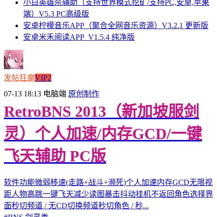
小白英雄杀辅助（支持世界模式挖矿/支持PC,安卓,苹果
端）V5.3 PC高级版
安卓柠檬音乐APP（聚合全网音乐资源）V3.2.1 更新版
安卓米禾阅读APP_V1.5.4 纯净版
发帖狂魔
VIP2
07-13 18:13
电脑端
原创制作
RetroBNS 2013（新加坡服剑
灵）个人加速/内存GCD/一键
飞天辅助 PC版
软件功能微弱移速(走路+战斗+濒死)个人加速内存GCD无限视
距人物高跳一键飞天减少读图暴击抖动挂机不返回角色选择界
面秒切频道 / 无CD切换频道秒切角色 / 秒...