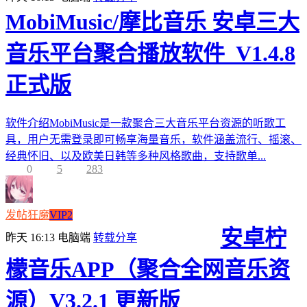
MobiMusic/摩比音乐 安卓三大
音乐平台聚合播放软件_V1.4.8
正式版
软件介绍MobiMusic是一款聚合三大音乐平台资源的听歌工
具，用户无需登录即可畅享海量音乐，软件涵盖流行、摇滚、
经典怀旧、以及欧美日韩等多种风格歌曲，支持歌单...
0
5
283
发帖狂魔
VIP2
安卓柠
昨天 16:13
电脑端
转载分享
檬音乐APP（聚合全网音乐资
源）V3.2.1 更新版