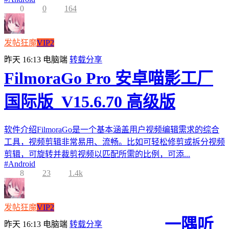
0
0
164
发帖狂魔
VIP2
昨天 16:13
电脑端
转载分享
FilmoraGo Pro 安卓喵影工厂
国际版_V15.6.70 高级版
软件介绍FilmoraGo是一个基本涵盖用户视频编辑需求的综合
工具，视频剪辑非常易用、流畅。比如可轻松修剪或拆分视频
剪辑，可旋转并裁剪视频以匹配所需的比例，可添...
#
Android
8
23
1.4k
发帖狂魔
VIP2
一隅听
昨天 16:13
电脑端
转载分享