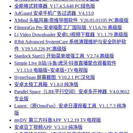
全能格式转换器_V17.4.5.648 PC绿色版
AdGuard 安卓手机广告过滤器_V4.13.0
XMind 头脑风暴/思维导图软件_V26.05.01105 PC高级版
FilmoraGo Pro 安卓喵影工厂国际版_V15.6.70 高级版
Lj Video Downloader 安卓LJ视频下载器_V1.1.79 高级版
IObit Advanced SystemCare 系统清理维护与安全防护软
件_V19.5.0.226 PC高级版
Stardock Start11 开始菜单增强工具_V2.74 高级版
Simple Live B站/斗鱼/虎牙/抖音直播聚合观看软件
_V1.13.0 电脑版+安卓版+TV电视版
HyperSnap 屏幕截图_V10.2.1 PC汉化版
安卓太极工具箱_V1.8.0 纯净版
Parallel Space（LBE平行空间）安卓多开神器_V4.0.9612
专业版
Lanerc（原OmoFun）安卓日漫观看工具_V1.1.7.3 纯净
版
myDV 第三方抖音APP_V1.2.19 TV电视版
安卓豆丁视频APP_V3.3.0 纯净版