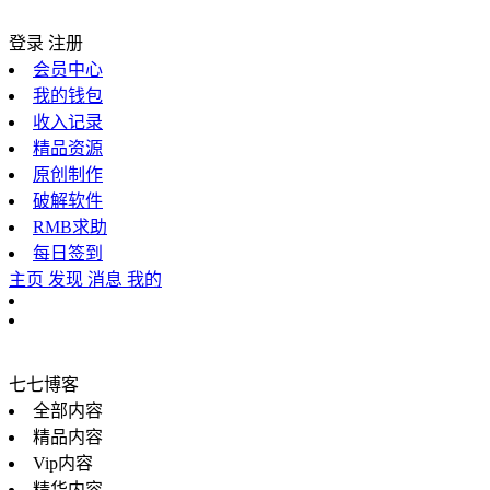
登录
注册
会员中心
我的钱包
收入记录
精品资源
原创制作
破解软件
RMB求助
每日签到
主页
发现
消息
我的
七七博客
全部内容
精品内容
Vip内容
精华内容