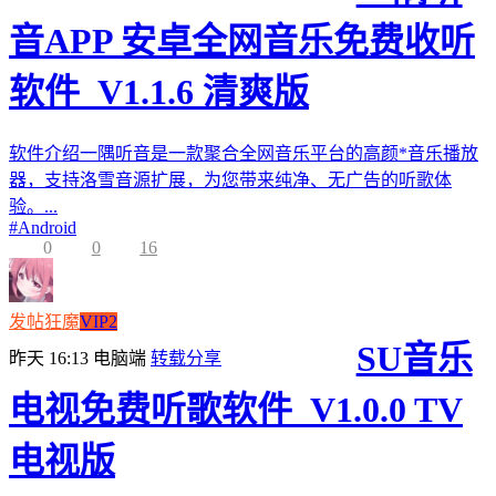
音APP 安卓全网音乐免费收听
软件_V1.1.6 清爽版
软件介绍一隅听音是一款聚合全网音乐平台的高颜*音乐播放
器，支持洛雪音源扩展，为您带来纯净、无广告的听歌体
验。...
#
Android
0
0
16
发帖狂魔
VIP2
SU音乐
昨天 16:13
电脑端
转载分享
电视免费听歌软件_V1.0.0 TV
电视版